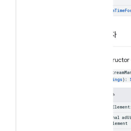
stream
Time
Fo
생성자
constructor
new StreamMa
UiSettings
)
:
매개변수
video
Element
Optional
ad
U
HTMLElement