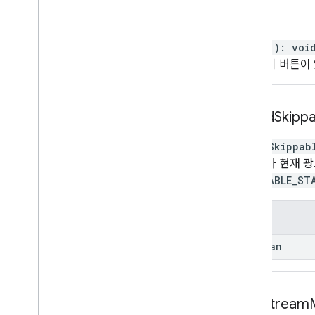
focus
focus
(
)
:
voi
건너뛰기 버튼이 
get
Ad
Skipp
getAdSkippab
사용자가 현재 광
SKIPPABLE_ST
반환 값
boolean
load
Stream