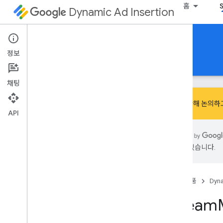
홈
Dynamic Ad Insertion
HTML5용 IMA DAI SDK
정보
가이드
참조
다운로드
채팅
제품에 관해 논의하
API
google
.
ima
.
dai
.
api
있을 수 있습니다.
클래스
Live
Stream 요청
Pod
Stream 요청
홈
제품
Dyna
Pod
Vod
Stream
Request
Stream
스트림 관리자
Ui
Settings