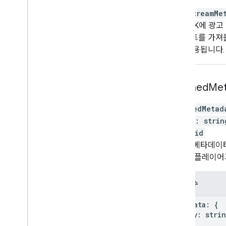
loadStreamMe
DAI SDK에 
니페스트를 가져올
에만 적용됩니다.
on
Timed
Met
onTimedMetad
[
key
:
strin
}
)
:
void
처리된 메타데이터
합니다. 플레이어
매개변수
metadata
:
{
[
key
:
stri
}