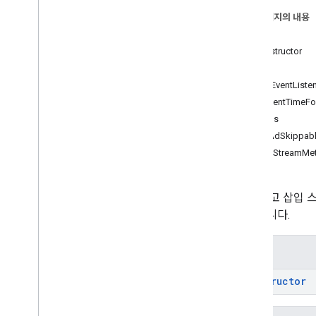
Video
Stitcher
Live
Stream
Request
이 페이지의 내용
동영상 병합 요청
생성자
VODStream 요청
constructor
메서드
인터페이스
addEventListe
광고
contentTimeFo
Ad
Period
Data
focus
광고 모음 정보
getAdSkippabl
광고 진행률 데이터
loadStreamMe
컴패니언 광고
큐 포인트
Sdk
Settings
동적 광고 삽입 
스트림 데이터
내보냅니다.
스트림 이벤트
스트림 요청
생성자
범용 광고 ID 정보
constructor
네임스페이스
스트림 이벤트