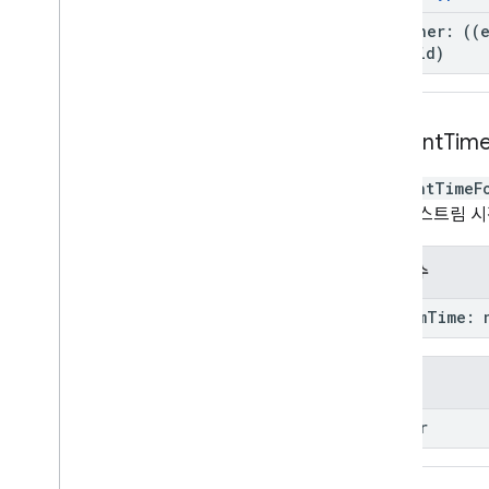
listener
:
(
(
=>
void
)
content
Tim
contentTimeF
지정된 스트림 시
매개변수
stream
Time
:
반환 값
number