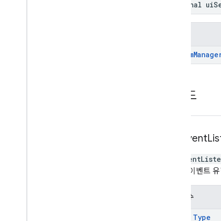
Optional
ui
S
반환 값
Stream
Manage
메서드
add
Event
Li
addEventList
지정된 이벤트 유
매개변수
type
:
Type