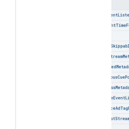
메서드
add
Event
List
content
Time
F
focus
get
Ad
Skippab
load
Stream
Me
on
Timed
Metad
previous
Cue
P
process
Metad
remove
Event
L
replace
Ad
Tag
request
Strea
reset