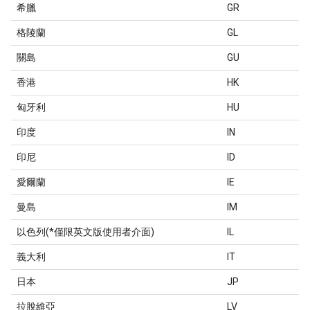
希臘
GR
格陵蘭
GL
關島
GU
香港
HK
匈牙利
HU
印度
IN
印尼
ID
愛爾蘭
IE
曼島
IM
以色列(*僅限英文版使用者介面)
IL
義大利
IT
日本
JP
拉脫維亞
LV