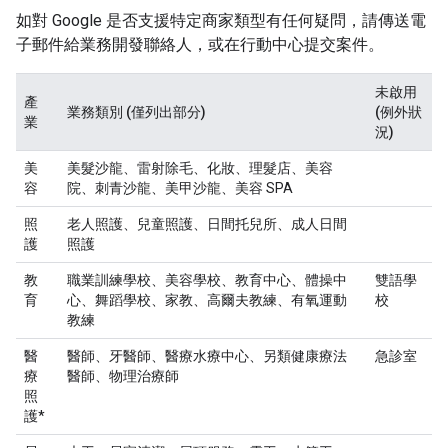
如對 Google 是否支援特定商家類型有任何疑問，請傳送電
子郵件給業務開發聯絡人，或在行動中心提交案件。
未啟用
產
業務類別 (僅列出部分)
(例外狀
業
況)
美
美髮沙龍、雷射除毛、化妝、理髮店、美容
容
院、刺青沙龍、美甲沙龍、美容 SPA
照
老人照護、兒童照護、日間托兒所、成人日間
護
照護
教
職業訓練學校、美容學校、教育中心、體操中
雙語學
育
心、舞蹈學校、家教、高爾夫教練、有氧運動
校
教練
醫
醫師、牙醫師、醫療水療中心、另類健康療法
急診室
療
醫師、物理治療師
照
護*