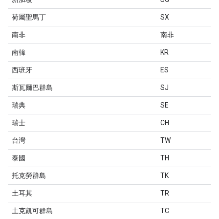
荷屬聖馬丁
SX
南非
南非
南韓
KR
西班牙
ES
斯瓦爾巴群島
SJ
瑞典
SE
瑞士
CH
台灣
TW
泰國
TH
托克勞群島
TK
土耳其
TR
土克凱可群島
TC