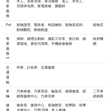
居
木工、居家清潔、屋頂服務、電工、水管工、
家
空調承包商、家電維修、園藝師
服
務
Pet
寵物護理、繁殖者、狗訓練師、寵物美容師、
寵物店
動物醫院、動物救援
專
律師、婚禮企劃師、攝影工作室、會計師、婚
政府機
業
禮場地、廣告代理商、手機維修服務
關
服
務
**
交
停車、計程車、交通服務
通
運
輸
車
汽車維修、汽車美容、輪胎店、碰撞修復、經
二手車
輛
銷商服務中心、汽車洗車
經銷商
健
健身房、健身中心、瑜珈教室、按摩師、按摩
康
水療中心、日間 SPA、私人教練