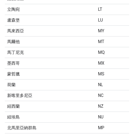
立陶宛
LT
盧森堡
LU
馬來西亞
MY
馬爾他
MT
馬丁尼克
MQ
墨西哥
MX
蒙哲臘
MS
荷蘭
NL
新喀里多尼亞
NC
紐西蘭
NZ
紐埃島
NU
北馬里亞納群島
MP