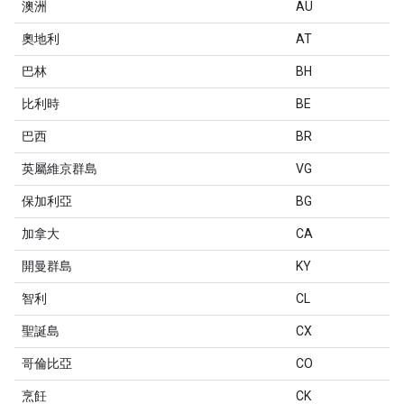
澳洲
AU
奧地利
AT
巴林
BH
比利時
BE
巴西
BR
英屬維京群島
VG
保加利亞
BG
加拿大
CA
開曼群島
KY
智利
CL
聖誕島
CX
哥倫比亞
CO
烹飪
CK