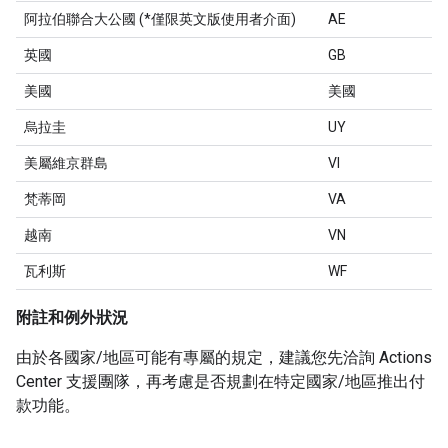
阿拉伯聯合大公國 (*僅限英文版使用者介面)
AE
英國
GB
美國
美國
烏拉圭
UY
美屬維京群島
VI
梵蒂岡
VA
越南
VN
瓦利斯
WF
附註和例外狀況
由於各國家/地區可能有專屬的規定，建議您先洽詢 Actions
Center 支援團隊，再考慮是否規劃在特定國家/地區推出付
款功能。