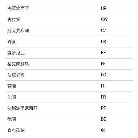
克羅埃西亞
HR
古拉索
CW
捷克共和國
CZ
丹麥
DK
愛沙尼亞
EE
福克蘭群島
FK
法羅群島
FO
芬蘭
FI
法國
FR
法屬波里尼西亞
PF
德國
DE
直布羅陀
GI