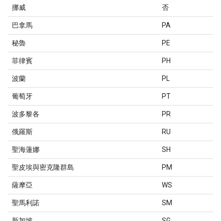
挪威
否
巴拿馬
PA
秘魯
PE
菲律賓
PH
波蘭
PL
葡萄牙
PT
波多黎各
PR
俄羅斯
RU
聖海蓮娜
SH
聖皮埃與密克隆群島
PM
薩摩亞
WS
聖馬利諾
SM
新加坡
SG