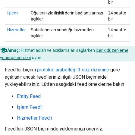
bir
İşlem
Öğelerinizle ilişkili derin bağlantılarınızı
24 saatte
açıklar.
bir
Hizmetler
Satıcılarınızın sunduğu hizmetleri
24 saatte
açıklar
bir
Amaç:
Hizmet adları ve açıklamaları sağlarken
içerik düzenleme
yönergelerimize
uyun.
Feed'ler biçimi
protokol arabelleği 3 söz dizimine
göre
açıklanır ancak feed'lerinizi ilgili JSON biçiminde
yükleyebilirsiniz. Lütfen aşağıdaki feed örneklerine bakın
Entity Feed
İşlem Feed'i
Hizmetler Feed'i
Feed'leri JSON biçiminde yüklemenizi öneririz.