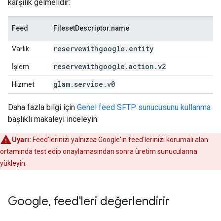
karşılık gelmelidir:
Feed
FilesetDescriptor.name
reservewithgoogle
.
entity
Varlık
reservewithgoogle
.
action
.
v2
İşlem
glam
.
service
.
v0
Hizmet
Daha fazla bilgi için
Genel feed SFTP sunucusunu kullanma
başlıklı makaleyi inceleyin.
Uyarı:
Feed'lerinizi yalnızca Google'ın feed'lerinizi korumalı alan
ortamında test edip onaylamasından sonra üretim sunucularına
yükleyin.
Google
,
feed'leri değerlendirir