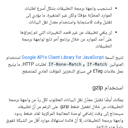
تستجيب واجهة برمجة التطبيقات بشكل أسرع لطلبات
الموارد المخزّنة مؤقتًا ولكن غير المتغيرة، ما يؤدي إلى
تقليل وقت الاستجابة واستخدام معدل نقل البيانات.
لن يلغي تطبيقك عن غير قصد التغييرات التي تم إجراؤها
على أحد الموارد من خلال برنامج آخر تابع لواجهة برمجة
التطبيقات.
تتيح السمة
Google APIs Client Library for JavaScript
استخدام
العنوانَين
If-Match
و
If-None-Match
لطلبات HTTP، ما يتيح
عمل علامات ETag في سياق التخزين المؤقت العادي للمتصفح.
استخدام gzip
يمكنك أيضًا تقليل معدّل نقل البيانات المطلوب لكل ردّ من واجهة برمجة
التطبيقات من خلال تفعيل ضغط gzip. على الرغم من أنّ تطبيقك
سيحتاج إلى وقت إضافي لوحدة المعالجة المركزية لفك ضغط ردود
واجهة برمجة التطبيقات، إلا أنّ فائدة استهلاك موارد أقل من الشبكة تفوق
عادةً هذه التكلفة.