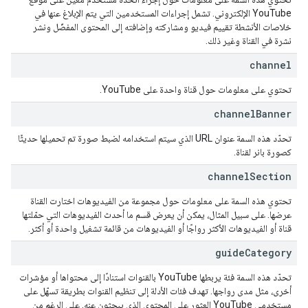
YouTube الإلكتروني. تشمل إجراءات المستخدمين التي يتم الإبلاغ عنها في
خلاصات الأنشطة تقييم فيديو ومشاركته وإضافته إلى المحتوى المفضّل ونشر
نشرة في القناة وغير ذلك.
channel
تحتوي على معلومات حول قناة واحدة على YouTube.
channel
Banner
تحدّد هذه السمة عنوان URL الذي سيتم استخدامه لضبط صورة تم تحميلها حديثًا
كصورة بانر لقناة.
channel
Section
تحتوي هذه السمة على معلومات حول مجموعة من الفيديوهات اختارت القناة
عرضها. على سبيل المثال، يمكن أن يعرض قسم ما أحدث الفيديوهات التي حمّلتها
قناة أو الفيديوهات الأكثر رواجًا أو الفيديوهات من قائمة تشغيل واحدة أو أكثر.
guide
Category
تحدّد هذه السمة فئة يربطها YouTube بالقنوات استنادًا إلى محتواها أو مؤشرات
أخرى، مثل مدى رواجها. تهدف فئات الأدلة إلى تنظيم القنوات بطريقة تسهّل على
مستخدمي YouTube العثور على المحتوى الذي يبحثون عنه. على الرغم من