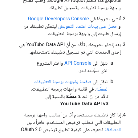
&quot;وحدة تحكّم Google API&quot; وطلب مفتاح
واجهة برمجة تطبيقات وتسجيل تطبيقك.
أنشئ مشروعًا في
Google Developers Console
و
احصل على بيانات اعتماد التفويض
ليتمكّن تطبيقك من
إرسال طلبات إلى واجهة برمجة التطبيقات.
بعد إنشاء مشروعك، تأكَّد من أنّ YouTube Data API هي
إحدى الخدمات التي تم تسجيل تطبيقك لاستخدامها:
انتقِل إلى
API Console
واختَر المشروع
الذي سجّلته للتو.
انتقِل إلى
صفحة واجهات برمجة التطبيقات
المفعَّلة
. في قائمة واجهات برمجة التطبيقات،
تأكَّد من أنّ الحالة
مفعَّلة
بالنسبة إلى
.
YouTube Data API v3
إذا كان تطبيقك سيستخدم أيًا من أساليب واجهة برمجة
التطبيقات التي تتطلب ترخيص المستخدم، فاقرأ دليل
المصادقة
للتعرف على كيفية تطبيق ترخيص OAuth 2.0.