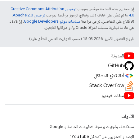
إنّ محتوى هذه الصفحة مرخّص بموجب
ترخيص Creative Commons Attribution
4.0‏
ما لم يُنصّ على خلاف ذلك، ونماذج الرموز مرخّصة بموجب
ترخيص Apache 2.0‏
.
للاطّلاع على التفاصيل، يُرجى مراجعة
سياسات موقع Google Developers‏
. إنّ Java
هي علامة تجارية مسجَّلة لشركة Oracle و/أو شركائها التابعين.
تاريخ التعديل الأخير: 2026-03-15 (حسب التوقيت العالمي المتفَّق عليه)
المدونة
GitHub
أداة تتبّع المشاكل
Stack Overflow
ملفات فيديو
الأدوات
مستكشف واجهات برمجة التطبيقات الخاصة بـ Google
الإصدار التجريبي من "مشغّل YouTube"