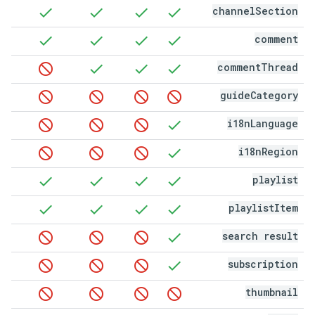
channel
Section
comment
comment
Thread
guide
Category
i18n
Language
i18n
Region
playlist
playlist
Item
search result
subscription
thumbnail