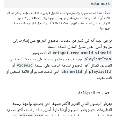
watermark
تحدّد هذه السمة صورة يتم عرضها أثناء تشغيل فيديوهات قناة معيّنة. يمكن لمالك
القناة أيضًا تحديد قناة مستهدَفة يتم ربط الصورة بها، بالإضافة إلى تفاصيل
التوقيت التي تحدّد وقت ظهور العلامة المائية أثناء تشغيل الفيديوهات ومدة
ظهورها.
يُرجى العِلم أنّه في كثير من الحالات، يحتوي المرجع على إشارات إلى
مراجع أخرى. على سبيل المثال، تحدّد السمة
snippet.resourceId.videoId
الخاصة بمورد
playlistItem
مورد فيديو يحتوي بدوره على معلومات كاملة عن
الفيديو. كمثال آخر، تحتوي نتيجة البحث على السمة
videoId
أو
playlistId
أو
channelId
التي تحدّد فيديو أو قائمة تشغيل أو
قناة معيّنة.
العمليات المتوافقة
يعرض الجدول التالي الطرق الأكثر شيوعًا التي يتيحها واجهة برمجة
التطبيقات. تتيح بعض المراجع أيضًا طرقًا أخرى تنفّذ وظائف أكثر تحديدًا
لتلك المراجع. على سبيل المثال، تربط الطريقة
videos.rate
تقييم