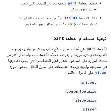
تحدّد المَعلمة
part
مجموعات من السمات التي يجب
عرضها لمورد معيّن.
تفلتر المَعلمة
fields
الردّ من واجهة برمجة التطبيقات
لعرض سمات معيّنة فقط ضمن أجزاء المورد المطلوب.
كيفية استخدام المَعلمة
part
المَعلمة
part
هي مَعلمة مطلوبة لأي طلب بيانات من واجهة برمجة
التطبيقات يسترد موردًا أو يعرضه. تحدّد المَعلمة سمة واحدة أو أكثر من
سمات الموارد على المستوى الأعلى (غير المتداخلة) التي يجب تضمينها
في استجابة واجهة برمجة التطبيقات. على سبيل المثال، يحتوي مورد
video
على الأجزاء التالية:
snippet
contentDetails
fileDetails
player