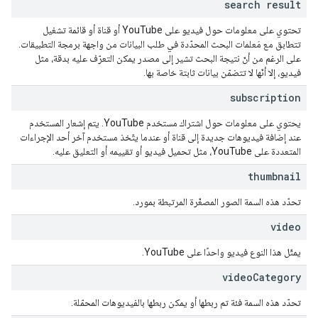
search result
تحتوي على معلومات حول فيديو على YouTube أو قناة أو قائمة تشغيل
تتطابق مع مَعلمات البحث المحدّدة في طلب البيانات من واجهة برمجة التطبيقات.
على الرغم من أنّ نتيجة البحث تشير إلى مصدر يمكن التعرّف عليه بدقة، مثل
فيديو، إلا أنّها لا تتضمّن بيانات ثابتة خاصة بها.
subscription
يحتوي على معلومات حول اشتراك مستخدم YouTube. يتم إشعار المستخدم
عند إضافة فيديوهات جديدة إلى قناة أو عندما يتّخذ مستخدم آخر أحد الإجراءات
المتعددة على YouTube، مثل تحميل فيديو أو تقييمه أو التعليق عليه.
thumbnail
تحدّد هذه السمة الصور المصغّرة المرتبطة بمورد.
video
يمثّل هذا النوع فيديو واحدًا على YouTube.
video
Category
تحدّد هذه السمة فئة تم ربطها أو يمكن ربطها بالفيديوهات المحمّلة.