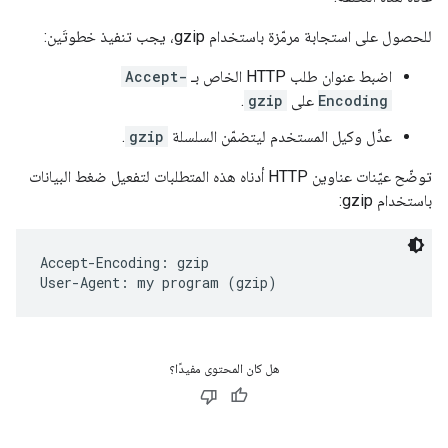
للحصول على استجابة مرمّزة باستخدام gzip، يجب تنفيذ خطوتَين:
اضبط عنوان طلب HTTP الخاص بـ
Accept-
Encoding
على
gzip
.
عدِّل وكيل المستخدم ليتضمّن السلسلة
gzip
.
توضّح عيّنات عناوين HTTP أدناه هذه المتطلبات لتفعيل ضغط البيانات
باستخدام gzip:
Accept-Encoding: gzip

هل كان المحتوى مفيدًا؟