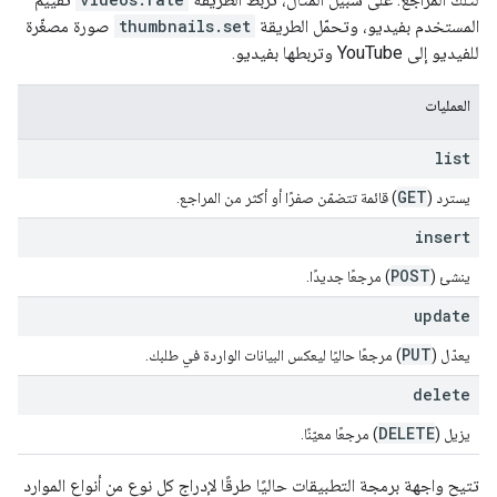
المستخدم بفيديو، وتحمّل الطريقة
thumbnails.set
صورة مصغّرة
للفيديو إلى YouTube وتربطها بفيديو.
العمليات
list
GET
يسترد (
) قائمة تتضمّن صفرًا أو أكثر من المراجع.
insert
POST
ينشئ (
) مرجعًا جديدًا.
update
PUT
يعدّل (
) مرجعًا حاليًا ليعكس البيانات الواردة في طلبك.
delete
DELETE
يزيل (
) مرجعًا معيّنًا.
تتيح واجهة برمجة التطبيقات حاليًا طرقًا لإدراج كل نوع من أنواع الموارد