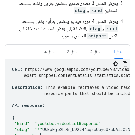
يعرض المثال 3 مصدر فيديو يتضمّن جزأين ولكنّه يستبعد
السمتَين
kind
و
etag
.
يعرض المثال 4 مورد فيديو يتضمّن جزأين ولكن يستبعد
kind
و
etag
بالإضافة إلى بعض السمات المتداخلة في
الكائن
snippet
الخاص بالمورد.
المثال 1
المثال 2
المثال 3
المثال 4
URL
:
https
:
//www.googleapis.com/youtube/v3/videos?
     &part=snippet,contentDetails,statistics,statu
Description
:
This
example
retrieves
a
video
resou
resource
parts
that
should
be
included
API
response
:
{
"kind"
:
"youtube#videoListResponse"
,
"etag"
:
"\"
UCBpFjp2h75_b92t44sqraUcyu0
/
sDAlsG9NG