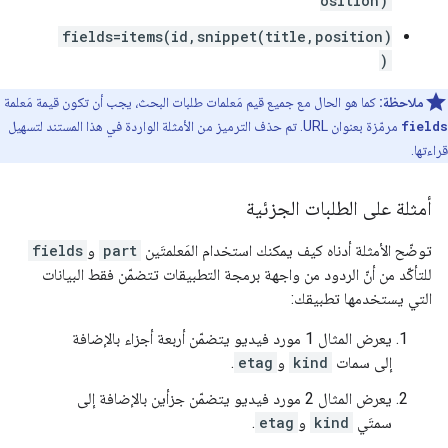
osition)
fields=items(id,snippet(title,position)
)
ملاحظة:
كما هو الحال مع جميع قيم مَعلمات طلبات البحث، يجب أن تكون قيمة مَعلمة
fields
مرمّزة بعنوان URL. تم حذف الترميز من الأمثلة الواردة في هذا المستند لتسهيل
قراءتها.
أمثلة على الطلبات الجزئية
توضّح الأمثلة أدناه كيف يمكنك استخدام المَعلمتَين
part
و
fields
للتأكّد من أنّ الردود من واجهة برمجة التطبيقات تتضمّن فقط البيانات
التي يستخدمها تطبيقك:
يعرض المثال 1 مورد فيديو يتضمّن أربعة أجزاء بالإضافة
إلى سمات
kind
و
etag
.
يعرض المثال 2 مورد فيديو يتضمّن جزأين بالإضافة إلى
سمتَي
kind
و
etag
.