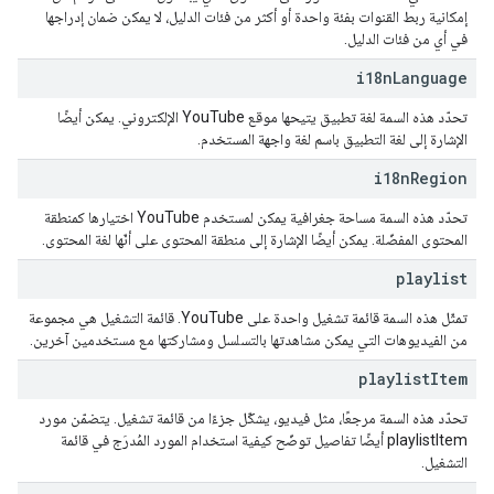
إمكانية ربط القنوات بفئة واحدة أو أكثر من فئات الدليل، لا يمكن ضمان إدراجها
في أي من فئات الدليل.
i18n
Language
تحدّد هذه السمة لغة تطبيق يتيحها موقع YouTube الإلكتروني. يمكن أيضًا
الإشارة إلى لغة التطبيق باسم لغة واجهة المستخدم.
i18n
Region
تحدّد هذه السمة مساحة جغرافية يمكن لمستخدم YouTube اختيارها كمنطقة
المحتوى المفضّلة. يمكن أيضًا الإشارة إلى منطقة المحتوى على أنّها لغة المحتوى.
playlist
تمثّل هذه السمة قائمة تشغيل واحدة على YouTube. قائمة التشغيل هي مجموعة
من الفيديوهات التي يمكن مشاهدتها بالتسلسل ومشاركتها مع مستخدمين آخرين.
playlist
Item
تحدّد هذه السمة مرجعًا، مثل فيديو، يشكّل جزءًا من قائمة تشغيل. يتضمّن مورد
playlistItem أيضًا تفاصيل توضّح كيفية استخدام المورد المُدرَج في قائمة
التشغيل.