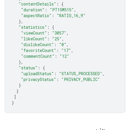
"contentDetails"
:
{
"duration"
:
"PT15M51S"
,
"aspectRatio"
:
"RATIO_16_9"
},
"statistics"
:
{
"viewCount"
:
"3057"
,
"likeCount"
:
"25"
,
"dislikeCount"
:
"0"
,
"favoriteCount"
:
"17"
,
"commentCount"
:
"12"
},
"status"
:
{
"uploadStatus"
:
"STATUS_PROCESSED"
,
"privacyStatus"
:
"PRIVACY_PUBLIC"
}
}
]
}