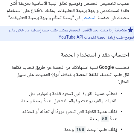
عمليات تخصيص الحصص وتوسيع نطاق البنية الأساسية بطريقة أكثر
فائدة لمستخدمي واجهة برمجة التطبيقات. يمكنك الاطّلاع على استخدام
حصتك في صفحة
الحصص
في "وحدة تحكّم واجهة برمجة التطبيقات".
ملاحظة:
إذا بلغت الحد الأقصى للحصة، يمكنك طلب حصة إضافية من خلال ملء
نموذج طلب زيادة الحصة
لخدمات YouTube API.
احتساب مقدار استخدام الحصة
تحتسب Google نسبة استهلاكك من الحصة عن طريق تحديد تكلفة
لكل طلب. تختلف تكلفة الحصة باختلاف أنواع العمليات. على سبيل
المثال:
تتطلّب عملية القراءة التي تسترد قائمة بالموارد، مثل
القنوات والفيديوهات وقوائم التشغيل، عادةً وحدة واحدة.
تكلّف عملية الكتابة التي تنشئ موردًا أو تعدّله أو تحذفه
عادةً
50
وحدة.
يُكلّف طلب البحث
100
وحدة.