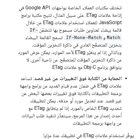
تختلف مكتبات العملاء الخاصة بواجهات Google API في
إتاحة علامات ETag. على سبيل المثال، تتيح مكتبة برامج
JavaScript للعملاء استخدام علامات ETag من خلال
قائمة بيضاء لعناوين طلبات مسموح بها تتضمّن
If-
Match
و
If-None-Match
. تسمح القائمة البيضاء
بتخزين المتصفّح العادي في ذاكرة التخزين المؤقت،
وبالتالي إذا لم يتغيّر ETag لأحد الموارد، يمكن عرض المورد
من ذاكرة التخزين المؤقت للمتصفّح. من ناحية أخرى، لا
يتوافق برنامج Obj-C مع علامات ETag.
الحماية من الكتابة فوق التغييرات عن غير قصد
: تساعد
علامات ETag في ضمان عدم قيام العديد من برامج واجهة
برمجة التطبيقات بالكتابة فوق تغييرات بعضها البعض عن
غير قصد. عند تعديل مورد أو حذفه، يمكن لتطبيقك
تحديد ETag الخاص بالمورد. إذا لم يتطابق ETag مع
أحدث إصدار من هذا المرجع، سيتعذّر تنفيذ طلب البيانات
من واجهة برمجة التطبيقات.
يوفّر استخدام علامات ETag في تطبيقك عدة مزايا: