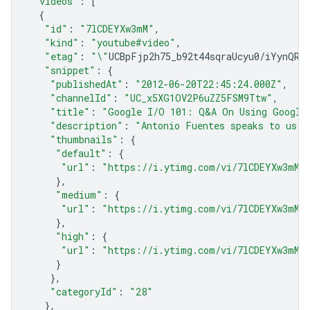
"videos"
:
[
{
"id"
:
"7lCDEYXw3mM"
,
"kind"
:
"youtube#video"
,
"etag"
:
"\"
UCBpFjp2h75_b92t44sqraUcyu0
/
iYynQR8
"snippet"
:
{
"publishedAt"
:
"2012-06-20T22:45:24.000Z"
,
"channelId"
:
"UC_x5XG1OV2P6uZZ5FSM9Ttw"
,
"title"
:
"Google I/O 101: Q&A On Using Google
"description"
:
"Antonio Fuentes speaks to us a
"thumbnails"
:
{
"default"
:
{
"url"
:
"https://i.ytimg.com/vi/7lCDEYXw3mM/
},
"medium"
:
{
"url"
:
"https://i.ytimg.com/vi/7lCDEYXw3mM/
},
"high"
:
{
"url"
:
"https://i.ytimg.com/vi/7lCDEYXw3mM/
}
},
"categoryId"
:
"28"
},