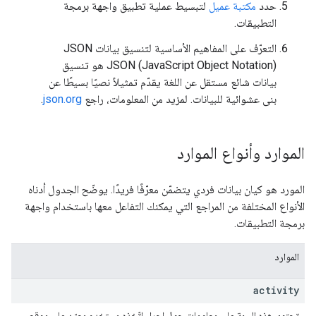
حدد
مكتبة عميل
لتبسيط عملية تطبيق واجهة برمجة
التطبيقات.
التعرّف على المفاهيم الأساسية لتنسيق بيانات JSON
(JavaScript Object Notation) ‫JSON هو تنسيق
بيانات شائع مستقل عن اللغة يقدّم تمثيلاً نصيًا بسيطًا عن
بنى عشوائية للبيانات. لمزيد من المعلومات، راجع
json.org‎‏
.
الموارد وأنواع الموارد
المورد هو كيان بيانات فردي يتضمّن معرّفًا فريدًا. يوضّح الجدول أدناه
الأنواع المختلفة من المراجع التي يمكنك التفاعل معها باستخدام واجهة
برمجة التطبيقات.
الموارد
activity
تحتوي هذه السمة على معلومات حول إجراء اتّخذه مستخدم معيّن على موقع