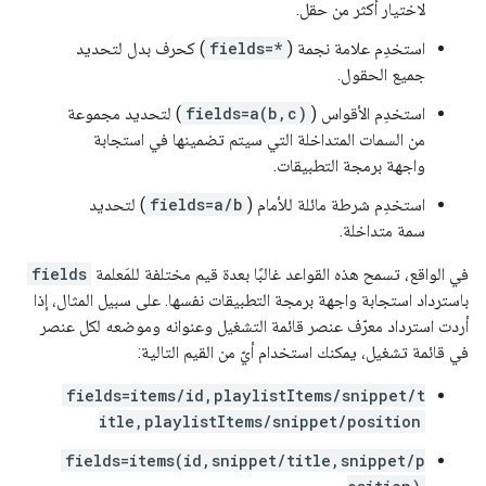
لاختيار أكثر من حقل.
استخدِم علامة نجمة (
fields=*
) كحرف بدل لتحديد
جميع الحقول.
استخدِم الأقواس (
fields=a(b,c)
) لتحديد مجموعة
من السمات المتداخلة التي سيتم تضمينها في استجابة
واجهة برمجة التطبيقات.
استخدِم شرطة مائلة للأمام (
fields=a/b
) لتحديد
سمة متداخلة.
في الواقع، تسمح هذه القواعد غالبًا بعدة قيم مختلفة للمَعلمة
fields
باسترداد استجابة واجهة برمجة التطبيقات نفسها. على سبيل المثال، إذا
أردت استرداد معرّف عنصر قائمة التشغيل وعنوانه وموضعه لكل عنصر
في قائمة تشغيل، يمكنك استخدام أيّ من القيم التالية:
fields=items/id,playlistItems/snippet/t
itle,playlistItems/snippet/position
fields=items(id,snippet/title,snippet/p