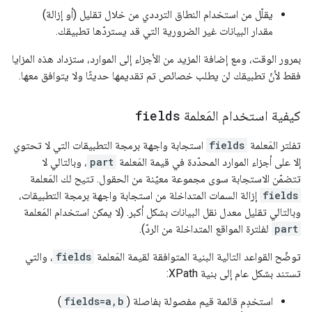
يقلّل من استخدام النطاق الترددي من خلال تقليل (أو إزالة)
مقدار البيانات غير الضرورية التي قد يستردّها تطبيقك.
بمرور الوقت، ومع إضافة المزيد من الأجزاء إلى الموارد، ستزداد هذه المزايا
فقط لأنّ تطبيقك لن يطلب خصائص تم تقديمها حديثًا ولا يتوافق معها.
كيفية استخدام المَعلمة
fields
تفلتر المَعلمة
fields
استجابة واجهة برمجة التطبيقات التي لا تحتوي
إلا على أجزاء الموارد المحدّدة في قيمة المَعلمة
part
، وبالتالي لا
تتضمّن الاستجابة سوى مجموعة معيّنة من الحقول. تتيح لك المَعلمة
fields
إزالة السمات المتداخلة من استجابة واجهة برمجة التطبيقات،
وبالتالي تقليل معدل نقل البيانات بشكل أكبر. (لا يمكن استخدام المَعلمة
part
لفلترة المواقع المتداخلة من الردّ).
توضّح القواعد التالية البنية المتوافقة لقيمة المَعلمة
fields
، والتي
تستند بشكل عام إلى بنية
XPath
:
استخدِم قائمة قيم مفصولة بفاصلة (
fields=a,b
)