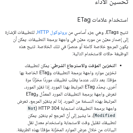
تحسين الأداء
استخدام علامات ETag
تتيح
ETags
، وهي جزء أساسي من
بروتوكول HTTP
، للتطبيقات الإشارة
إلى إصدار معيّن من مورد معيّن في واجهة برمجة التطبيقات. يمكن أن
يكون المرجع خلاصة كاملة أو عنصرًا في تلك الخلاصة. تتيح هذه
الوظيفة حالات الاستخدام التالية:
التخزين المؤقت والاسترجاع الشرطي
: يمكن لتطبيقك
تخزين موارد واجهة برمجة التطبيقات وETag الخاصة بها
مؤقتًا. بعد ذلك، عندما يطلب تطبيقك موردًا مخزّنًا مرة
أخرى، يحدّد ETag المرتبط بهذا المورد. إذا تغيّر المورد،
تعرض واجهة برمجة التطبيقات المورد المعدَّل وETag
المرتبط بهذه النسخة من المورد. إذا لم يتغيّر المرجع، تعرض
واجهة برمجة التطبيقات استجابة HTTP 304 (
Not
Modified
)، ما يشير إلى أنّ المرجع لم يتغيّر. يمكن
لتطبيقك تقليل وقت الاستجابة واستخدام معدل نقل
البيانات من خلال عرض الموارد المخزّنة مؤقتًا بهذه الطريقة.