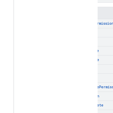
메서드
add
Permissio
close
count
create
delete
get
list
remove
Permis
reopen
undelete