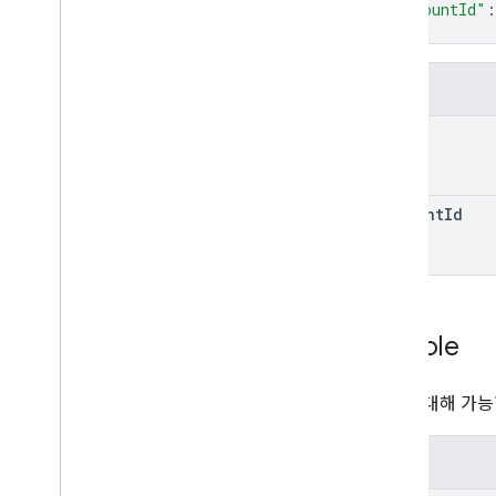
"accountId"
:
}
필드
role
account
Id
Acl
Role
문제에 대해 가능
열거형