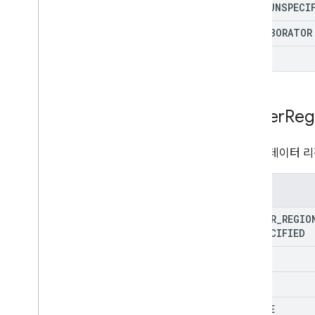
ROLE
_
UNSPECI
COLLABORATOR
OWNER
Matter
Reg
사안의 데이터 리
열거형
MATTER
_
REGIO
UNSPECIFIED
ANY
US
EUROPE