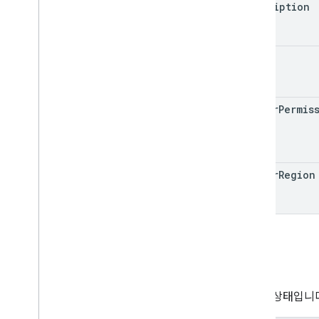
description
state
matter
Permis
matter
Region
주
사안의 상태입니다