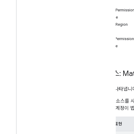
주
개수
MatterPermissio
create
AclRole
delete
MatterRegion
get
메서드
list
addPermissio
삭제 권한
close
재개점
undelete
update
법적 사안 내보내기
리소스: Mat
법적 사안 보류
Mats
.
holds
.
accounts
문제를 나타냅니다
법적 사안
/
저장된 쿼리
작업
Vault 리소스
면 해당 계정이 
유형
계정 수
계정 수 오류
JSON 표현
말뭉치 유형