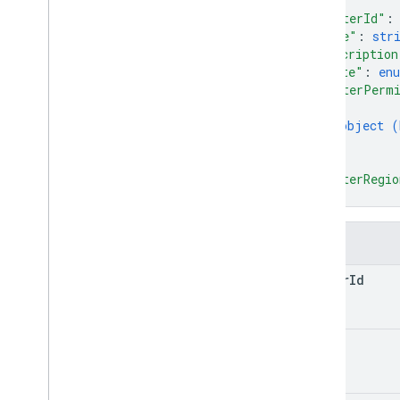
{
Count
Artifacts
Metadata 클래스의 생
"matterId"
:
성자
"name"
: 
str
Count
Artifacts
Response
"description
Error
Type
"state"
: 
en
Hold
View
"matterPerm
{
Matter 보기
object (
검색어
}
음성 관련 데이터
]
,
Wait
Operation
Request
"matterRegio
클라이언트 라이브러리
}
필드
matter
Id
name