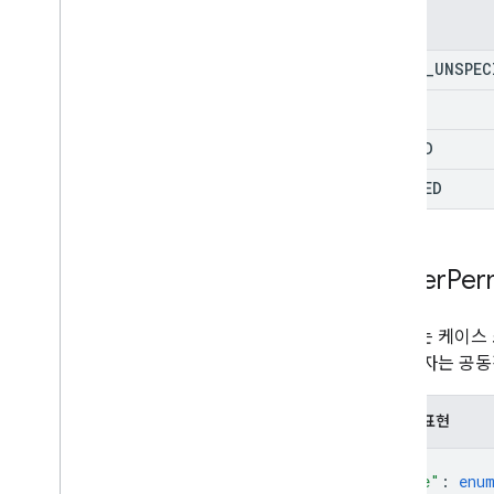
열거형
STATE
_
UNSPEC
OPEN
CLOSED
DELETED
Matter
Per
사용자는 케이스 
든 사용자는 공동작
JSON 표현
{
"role"
: 
enu