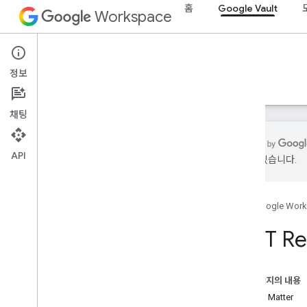
홈
Google Vault
Workspace
Google Vault
정보
개요
가이드
참조
지원
채팅
API
있을 수 있습니다.
Vault API
v1
홈
Google Wor
개요
REST Re
REST 리소스
법적 사안
개요
이 페이지의 내용
add
Permissions
리소스: Matter
close