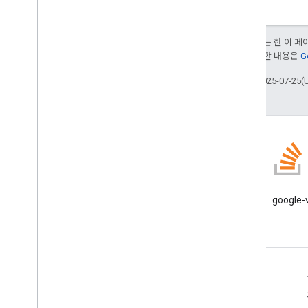
달리 명시되지 않는 한 이 
부여됩니다. 자세한 내용은
G
최종 업데이트: 2025-07-25(
블로그
Google Workspace 개발자 블로
google
그 읽기
개발자용 Google Workspace
플랫폼 개요