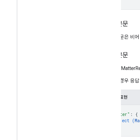
Count
Artifacts
Metadata 클래스의 생
성자
Count
Artifacts
Response
요청 본문
Error
Type
Hold
View
요청 본문은 비어
Matter 보기
검색어
음성 관련 데이터
응답 본문
Wait
Operation
Request
ReopenMatte
클라이언트 라이브러리
성공한 경우 응답
JSON 표현
{
"matter"
: 
{
object (
Ma
}
}