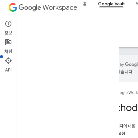
홈
Google Vault
Workspace
Google Vault
정보
개요
가이드
참조
지원
채팅
API
있을 수 있습니다.
Vault API
v1
홈
Google Wor
개요
Method:
REST 리소스
법적 사안
개요
이 페이지의 내용
add
Permissions
HTTP 요청
close