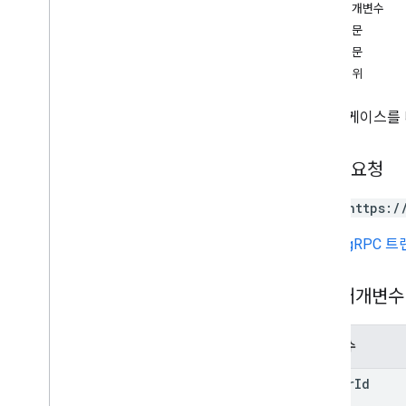
경로 매개변수
개수
요청 본문
create
응답 본문
delete
승인 범위
get
list
지정된 케이스를 
삭제 권한
재개점
undelete
HTTP 요청
update
POST https:/
법적 사안 내보내기
법적 사안 보류
URL은
gRPC 
Mats
.
holds
.
accounts
법적 사안
/
저장된 쿼리
경로 매개변수
작업
유형
매개변수
계정 수
계정 수 오류
matter
Id
말뭉치 유형