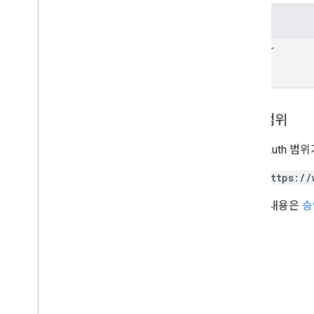
필드
matter
승인 범위
다음 OAuth 범
https://
자세한 내용은
승