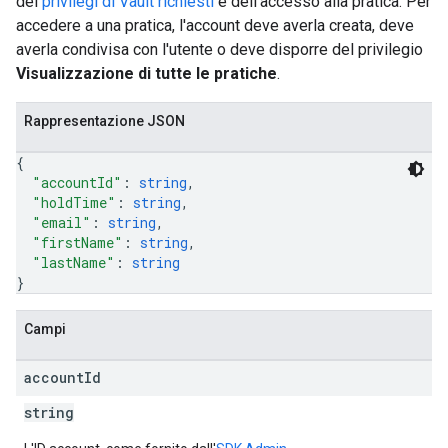
dei
privilegi di Vault richiesti
e dell'accesso alla pratica. Per
accedere a una pratica, l'account deve averla creata, deve
averla condivisa con l'utente o deve disporre del privilegio
Visualizzazione di tutte le pratiche
.
Rappresentazione JSON
{
"accountId"
: 
string
,
"holdTime"
: 
string
,
"email"
: 
string
,
"firstName"
: 
string
,
"lastName"
: 
string
}
Campi
account
Id
string