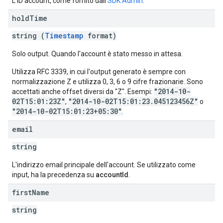
L'ID account, come fornito dall'
SDK Admin
.
hold
Time
string (
Timestamp
format)
Solo output. Quando l'account è stato messo in attesa.
Utilizza RFC 3339, in cui l'output generato è sempre con
normalizzazione Z e utilizza 0, 3, 6 o 9 cifre frazionarie. Sono
"2014-10-
accettati anche offset diversi da "Z". Esempi:
02T15:01:23Z"
"2014-10-02T15:01:23.045123456Z"
,
o
"2014-10-02T15:01:23+05:30"
.
email
string
L'indirizzo email principale dell'account. Se utilizzato come
input, ha la precedenza su
accountId
.
first
Name
string