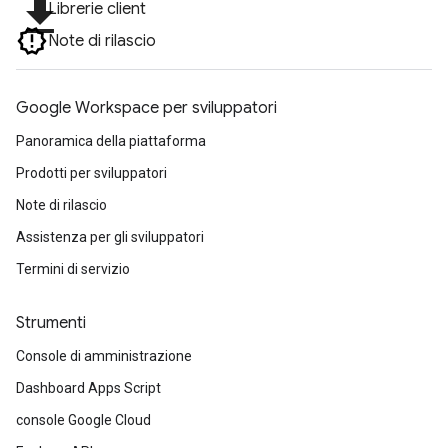
file_download
Librerie client
Note di rilascio
Google Workspace per sviluppatori
Panoramica della piattaforma
Prodotti per sviluppatori
Note di rilascio
Assistenza per gli sviluppatori
Termini di servizio
Strumenti
Console di amministrazione
Dashboard Apps Script
console Google Cloud