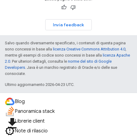
Invia feedback
Salvo quando diversamente specificato, i contenuti di questa pagina
sono concessi in base alla
licenza Creative Commons Attribution 4.0
,
mentre gli esempi di codice sono concessi in base alla
licenza Apache
2.0
. Per ulteriori dettagli, consulta le
norme del sito di Google
Developers
. Java è un marchio registrato di Oracle e/o delle sue
consociate.
Ultimo aggiornamento 2026-04-23 UTC.
Blog
Panoramica stack
file_download
Librerie client
Note di rilascio