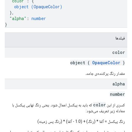
"color"
: 
{
object (
OpaqueColor
)
}
,
"alpha"
: 
number
}
فیلدها
color
object (
OpaqueColor
)
مقدار رنگ پرکننده‌ی جامد.
alpha
number
color
کسری از این
که باید به پیکسل اعمال شود. یعنی رنگ نهایی پیکسل با
معادله زیر تعریف می‌شود:
رنگ پیکسل = آلفا * (رنگ) + (1.0 - آلفا) * (رنگ پس زمینه)