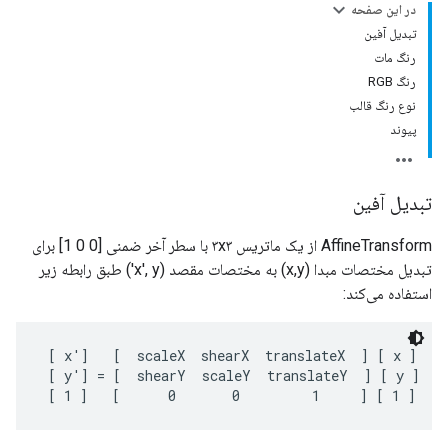
در این صفحه
تبدیل آفین
رنگ مات
رنگ RGB
نوع رنگ قالب
پیوند
تبدیل آفین
AffineTransform از یک ماتریس ۳x۳ با سطر آخر ضمنی [0 0 1] برای
تبدیل مختصات مبدا (x,y) به مختصات مقصد (x', y') طبق رابطه زیر
استفاده می‌کند:
 [ x']   [  scaleX  shearX  translateX  ] [ x ]

 [ y'] = [  shearY  scaleY  translateY  ] [ y ]
