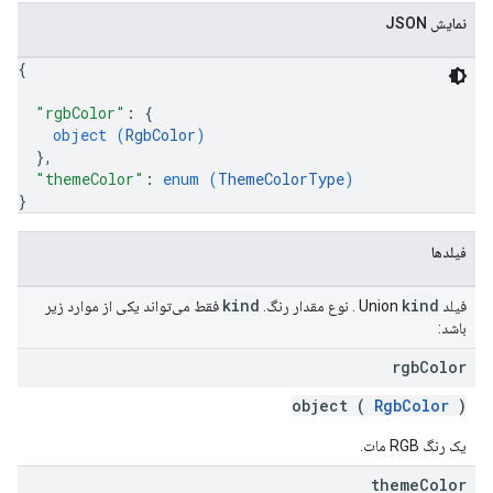
نمایش JSON
{
"rgbColor"
: 
{
object (
RgbColor
)
}
,
"themeColor"
: 
enum (
ThemeColorType
)
}
فیلدها
kind
kind
فیلد Union
. نوع مقدار رنگ.
فقط می‌تواند یکی از موارد زیر
باشد:
rgb
Color
object (
RgbColor
)
یک رنگ RGB مات.
theme
Color