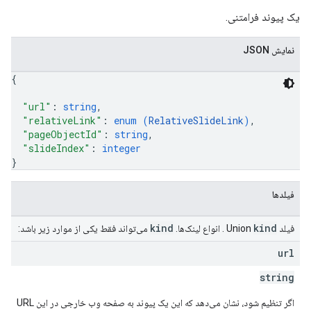
یک پیوند فرامتنی.
نمایش JSON
{
"url"
: 
string
,
"relativeLink"
: 
enum (
RelativeSlideLink
)
,
"pageObjectId"
: 
string
,
"slideIndex"
: 
integer
}
فیلدها
kind
kind
فیلد Union
. انواع لینک‌ها.
می‌تواند فقط یکی از موارد زیر باشد:
url
string
اگر تنظیم شود، نشان می‌دهد که این یک پیوند به صفحه وب خارجی در این URL