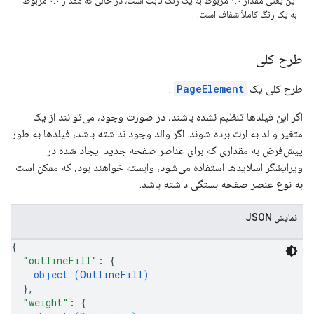
این یعنی مقدار ۱.۰ مربوط به یک رنگ ثابت است، در حالی که مقدار ۰.۰ مربوط
به یک رنگ کاملاً شفاف است.
طرح کلی
طرح کلی یک
PageElement
.
اگر این فیلدها تنظیم نشده باشند، در صورت وجود، می‌توانند از یک
متغیر والد به ارث برده شوند. اگر والد وجود نداشته باشد، فیلدها به طور
پیش‌فرض به مقداری که برای عناصر صفحه جدید ایجاد شده در
ویرایشگر اسلایدها استفاده می‌شود، وابسته خواهند بود، که ممکن است
به نوع عنصر صفحه بستگی داشته باشد.
نمایش JSON
{
"outlineFill"
: 
{
object (
OutlineFill
)
}
,
"weight"
: 
{