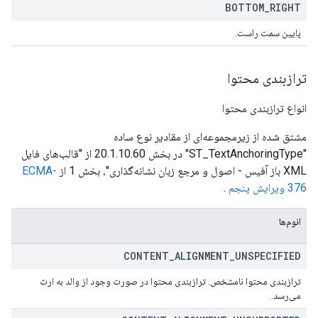
BOTTOM
_
RIGHT
پایین سمت راست.
ترازبندی محتوا
انواع ترازبندی محتوا
مشتق شده از زیرمجموعه‌ای از مقادیر نوع ساده
"ST_TextAnchoringType" در بخش 20.1.10.60 از "قالب‌های فایل
XML باز آفیس - اصول و مرجع زبان نشانه‌گذاری"، بخش 1 از
ECMA-
376 ویرایش پنجم
.
انوم‌ها
CONTENT
_
ALIGNMENT
_
UNSPECIFIED
ترازبندی محتوا نامشخص. ترازبندی محتوا در صورت وجود از والد به ارث
می‌رسد.