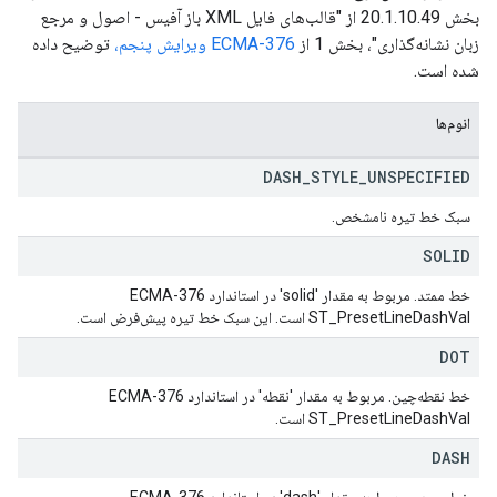
بخش 20.1.10.49 از "قالب‌های فایل XML باز آفیس - اصول و مرجع
زبان نشانه‌گذاری"، بخش 1 از
ECMA-376 ویرایش پنجم،
توضیح داده
شده است.
انوم‌ها
DASH
_
STYLE
_
UNSPECIFIED
سبک خط تیره نامشخص.
SOLID
خط ممتد. مربوط به مقدار 'solid' در استاندارد ECMA-376
ST_PresetLineDashVal است. این سبک خط تیره پیش‌فرض است.
DOT
خط نقطه‌چین. مربوط به مقدار 'نقطه' در استاندارد ECMA-376
ST_PresetLineDashVal است.
DASH