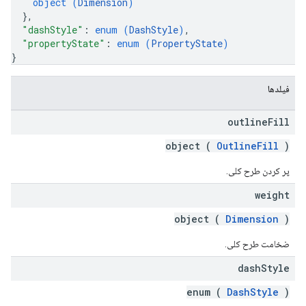
object (
Dimension
)
}
,
"dashStyle"
: 
enum (
DashStyle
)
,
"propertyState"
: 
enum (
PropertyState
)
}
فیلدها
outline
Fill
object (
OutlineFill
)
پر کردن طرح کلی.
weight
object (
Dimension
)
ضخامت طرح کلی.
dash
Style
enum (
DashStyle
)