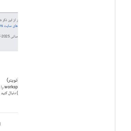
جز در مواردی که غیر از این ذک
جزئیات، به
خطمشی‌های سایت Google Developers‏
تاریخ آخرین به‌روزرسانی 2025-07-25 به‌وقت ساعت هماهنگ جهانی.
وبلاگ
X (تویتر)
وبلاگ Google Workspace
Developers را بخوانید
(توئیتر) دنبال کنید
Google Workspace برای توسعه دهندگان
ا