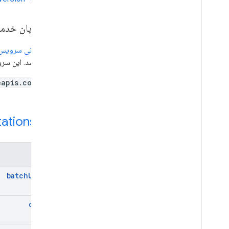
نقطه پایان خدم
نقطه پایانی سرویس
داشته باشد. این سرویس دارای نقطه
eapis.com
منبع REST:
ations
روش ها
batch
Update
create