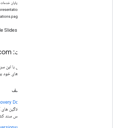
بعد، ابعاد، اندازه
نقطه پایان خدمات
اندازه
منبع REST: v1.presentations
واحد
منبع REST: v1.presentations.pages
کتابخانه‌های کارخواه
محدودیت های استفاده
ارائه های Google Slides را می خواند و می نویسد.
خدمات: slides
com
برای تماس با این س
کتابخانه های خود برای فراخوا
سند کشف
covery Document
این سرویس سند کشف 
?version=v1