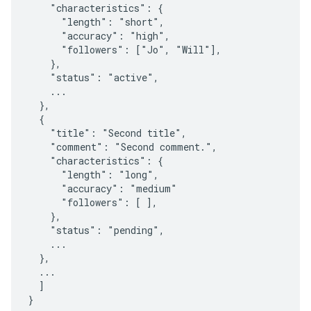
    "characteristics": {

      "length": "short",

      "accuracy": "high",

      "followers": ["Jo", "Will"],

    },

    "status": "active",

    ...

  },

  {

    "title": "Second title",

    "comment": "Second comment.",

    "characteristics": {

      "length": "long",

      "accuracy": "medium"

      "followers": [ ],

    },

    "status": "pending",

    ...

  },

  ...

  ]

}