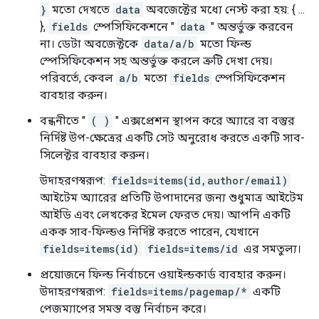
}
মতো দেখতে
data
অবজেক্টের মধ্যে নেস্ট করা হয়: { ...
},
fields
স্পেসিফিকেশনে "
data
" অন্তর্ভুক্ত করবেন
না। ডেটা অবজেক্টকে
data/a/b
মতো ফিল্ড
স্পেসিফিকেশন সহ অন্তর্ভুক্ত করলে ত্রুটি দেখা দেয়।
পরিবর্তে, কেবল
a/b
মতো
fields
স্পেসিফিকেশন
ব্যবহার করুন।
বন্ধনীতে "
( )
" এক্সপ্রেশন স্থাপন করে অ্যারে বা বস্তুর
নির্দিষ্ট উপ-ক্ষেত্রের একটি সেট অনুরোধ করতে একটি সাব-
সিলেক্টর ব্যবহার করুন।
উদাহরণস্বরূপ:
fields=items(id,author/email)
আইটেম অ্যারের প্রতিটি উপাদানের জন্য শুধুমাত্র আইটেম
আইডি এবং লেখকের ইমেল ফেরত দেয়। আপনি একটি
একক সাব-ফিল্ডও নির্দিষ্ট করতে পারেন, যেখানে
fields=items(id)
fields=items/id
এর সমতুল্য।
প্রয়োজনে ফিল্ড নির্বাচনে ওয়াইল্ডকার্ড ব্যবহার করুন।
উদাহরণস্বরূপ:
fields=items/pagemap/*
একটি
পেজম্যাপের সমস্ত বস্তু নির্বাচন করে।