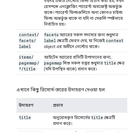
যখনই একটি নেস্টেড ফিল্ড রিটার্ন করা হয়, তখন
রেসপন্সে এনক্লোজিং প্যারেন্ট অবজেক্ট অন্তর্ভুক্ত
থাকে। প্যারেন্ট ফিল্ডগুলিতে অন্য কোনও চাইল্ড
ফিল্ড অন্তর্ভুক্ত থাকে না যদি না সেগুলি স্পষ্টভাবে
নির্বাচিত হয়।
context
/
facets
অ্যারের সকল সদস্যের জন্য শুধুমাত্র
facets
/
label
context
ক্ষেত্রটি ফেরত দেয়, যা নিজেই
label
object এর অধীনে নেস্টেড থাকে।
items
/
আইটেম অ্যারের প্রতিটি উপাদানের জন্য,
pagemap
/
pagemap
title
শিশু সকল বস্তুর শুধুমাত্র
ক্ষেত্র
*
/
title
(যদি উপস্থিত থাকে) প্রদান করে।
এখানে কিছু রিসোর্স-স্তরের উদাহরণ দেওয়া হল:
উদাহরণ
প্রভাব
title
title
অনুরোধকৃত রিসোর্সের
ক্ষেত্রটি
প্রদান করে।