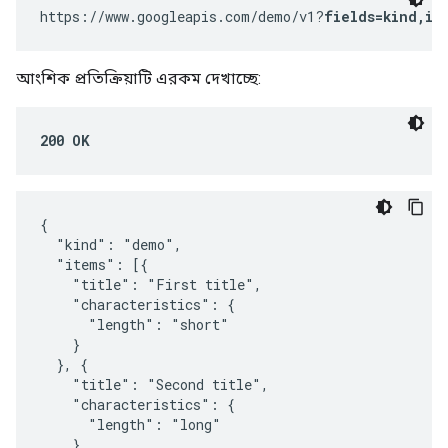
https://www.googleapis.com/demo/v1?
fields=kind,it
আংশিক প্রতিক্রিয়াটি এরকম দেখাচ্ছে:
200 OK
{

  "kind": "demo",

  "items": [{

    "title": "First title",

    "characteristics": {

      "length": "short"

    }

  }, {

    "title": "Second title",

    "characteristics": {

      "length": "long"

    }
