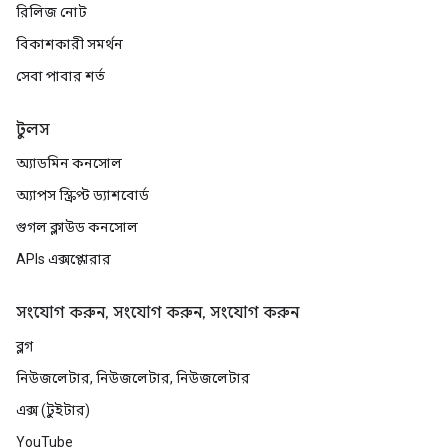
রিলিজ নোট
বিকাশকারী সমর্থন
সেবা পাবার শর্ত
টুলস
অ্যাডমিন কনসোল
অ্যাপস স্ক্রিপ্ট ড্যাশবোর্ড
গুগল ক্লাউড কনসোল
APIs এক্সপ্লোরার
সংযোগ করুন, সংযোগ করুন, সংযোগ করুন
ব্লগ
নিউজলেটার, নিউজলেটার, নিউজলেটার
এক্স (টুইটার)
YouTube