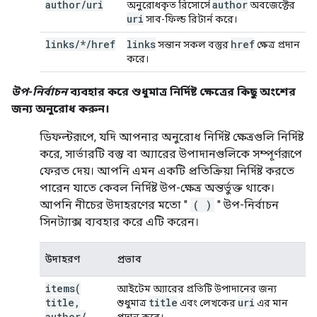
author
/
uri
author
অনুরোধকৃত রিসোর্সে
অবজেক্টের
uri
সাব-ফিল্ড রিটার্ন করে।
links/*/href
links
href
সন্তান সকল বস্তুর
ক্ষেত্র প্রদান
করে।
উপ-নির্বাচন
ব্যবহার করে শুধুমাত্র নির্দিষ্ট ক্ষেত্রের কিছু অংশের
জন্য অনুরোধ করুন।
ডিফল্টরূপে, যদি আপনার অনুরোধ নির্দিষ্ট ক্ষেত্রগুলি নির্দিষ্ট
করে, সার্ভারটি বস্তু বা অ্যারের উপাদানগুলিকে সম্পূর্ণরূপে
ফেরত দেয়। আপনি এমন একটি প্রতিক্রিয়া নির্দিষ্ট করতে
পারেন যাতে কেবল নির্দিষ্ট উপ-ক্ষেত্র অন্তর্ভুক্ত থাকে।
আপনি নীচের উদাহরণের মতো "
( )
" উপ-নির্বাচন
সিনট্যাক্স ব্যবহার করে এটি করেন।
উদাহরণ
প্রভাব
items(
আইটেম অ্যারের প্রতিটি উপাদানের জন্য
title
,
title
uri
শুধুমাত্র
এবং লেখকের
এর মান
author
/