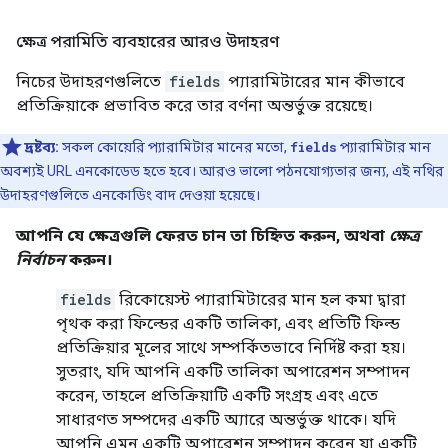
ক্ষেত্র পরামিতি ব্যবহারের আরও উদাহরণ
নিচের উদাহরণগুলিতে
fields
প্যারামিটারের মান কীভাবে
প্রতিক্রিয়াকে প্রভাবিত করে তার বর্ণনা অন্তর্ভুক্ত রয়েছে।
দ্রষ্টব্য:
সকল কোয়েরি প্যারামিটার মানের মতো,
fields
প্যারামিটার মান
অবশ্যই URL এনকোডেড হতে হবে। আরও ভালো পঠনযোগ্যতার জন্য, এই নথির
উদাহরণগুলিতে এনকোডিং বাদ দেওয়া হয়েছে।
আপনি যে ক্ষেত্রগুলি ফেরত চান তা চিহ্নিত করুন, অথবা
ক্ষেত্র
নির্বাচন
করুন।
fields
রিকোয়েস্ট প্যারামিটারের মান হল কমা দ্বারা
পৃথক করা ফিল্ডের একটি তালিকা, এবং প্রতিটি ফিল্ড
প্রতিক্রিয়ার মূলের সাথে সম্পর্কিতভাবে নির্দিষ্ট করা হয়।
সুতরাং, যদি আপনি একটি
তালিকা
অপারেশন সম্পাদন
করেন, তাহলে প্রতিক্রিয়াটি একটি সংগ্রহ এবং এতে
সাধারণত সম্পদের একটি অ্যারে অন্তর্ভুক্ত থাকে। যদি
আপনি এমন একটি অপারেশন সম্পাদন করেন যা একটি