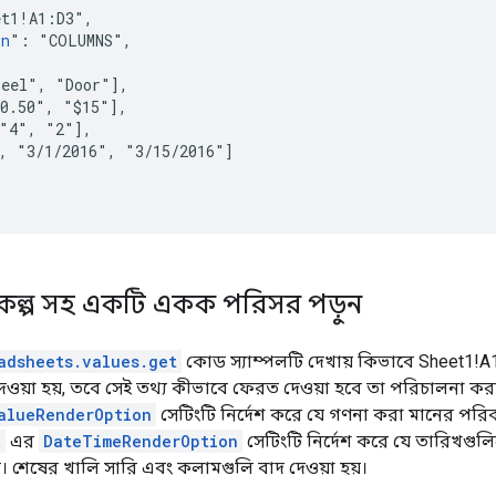
t1!A1:D3",

on
": "COLUMNS",

eel", "Door"],

0.50", "$15"],

"4", "2"],

, "3/1/2016", "3/15/2016"]

বিকল্প সহ একটি একক পরিসর পড়ুন
adsheets.values.get
কোড স্যাম্পলটি দেখায় কিভাবে Sheet1!A1:
েওয়া হয়, তবে সেই তথ্য কীভাবে ফেরত দেওয়া হবে তা পরিচালনা করা
alueRenderOption
সেটিংটি নির্দেশ করে যে গণনা করা মানের পরিবর
R
এর
DateTimeRenderOption
সেটিংটি নির্দেশ করে যে তারিখগুলি
ব। শেষের খালি সারি এবং কলামগুলি বাদ দেওয়া হয়।