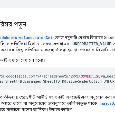
িসর পড়ুন
adsheets.values.batchGet
কোড নমুনাটি দেখায় কিভাবে Sheet1
ুলিকে প্রতিক্রিয়া হিসাবে ফেরত দেওয়া হয়।
UNFORMATTED_VALUE
রা হয়, কিন্তু প্রতিক্রিয়ায় ফরম্যাট করা হয় না। শেষের খালি সারি 
কলটি এখানে দেখানো হলো।
ts.googleapis.com/v4/spreadsheets/
SPREADSHEET_ID
/values:
es=Sheet1!B:B&ranges=Sheet1!D:D&valueRenderOption=UNFO
তিক্রিয়ায় স্প্রেডশীট আইডি সহ একটি অবজেক্ট এবং অনুরোধ করা প্রতি
অ্যারে থাকে, যা অনুরোধের ক্রমানুসারে তালিকাভুক্ত থাকে।
majorD
রে সাজানো মানের তালিকা। উদাহরণস্বরূপ: