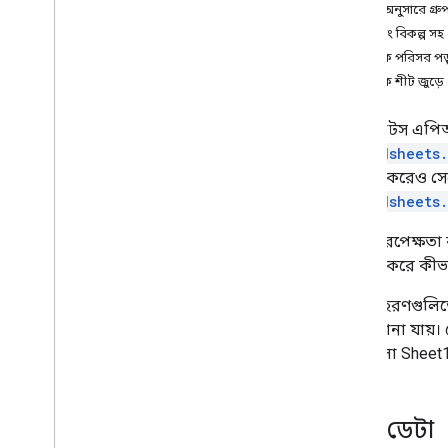
ডেটা অপারেশন
কলাম অনুসারে গ্র
নামযুক্ত ও সুরক্ষিত রেঞ্জ
রেন্ডারিং বিকল্প 
পিভট টেবিল
,
পিভট টেবিল
একাধিক পরিসর পড
সারি এবং কলাম অপারেশন
একাধিক শীট জুড়ে 
শীট অপারেশন
গুগল শিটস এপিআই 
শেখার সম্পদ
spreadsheets
পত্রক API ভিডিও লাইব্রেরি
ব্যবহার করেও সে
পত্রক API ভূমিকা কোডল্যাব
spreadsheets
ভাষা নিরপেক্ষতা
ব্যবহার করে কীভ
এই উদাহরণগুলিতে
থেকে জানা যায়। 
রেঞ্জ হলো Sheet
উৎস ডেটা