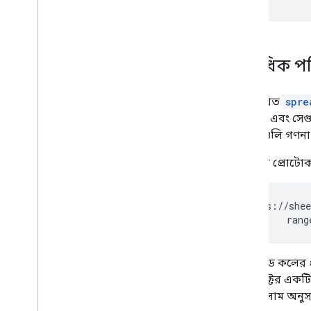
একাধিক পর
নিম্নলিখিত
spre
পড়া হয় এবং সেগ
যে মানগুলি গণনা ক
অনুরোধ প্রোটো
GET https://shee
            rang
এই মেথড কলের প্র
অবজেক্টের একটি 
হলো কলাম অনুসা