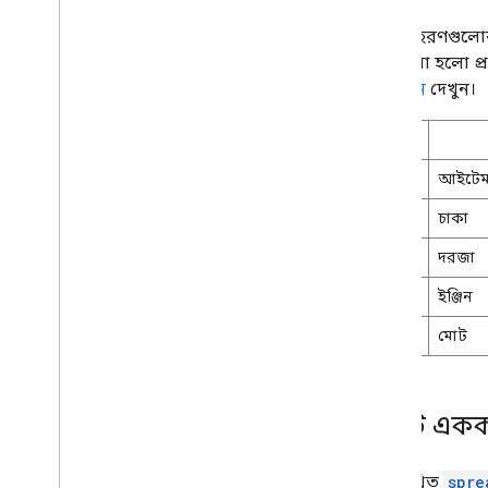
এই উদাহরণগুলোর জ
স্ট্রিংগুলো হলো
নোটেশন
দেখুন।
১
আইটে
২
চাকা
৩
দরজা
৪
ইঞ্জিন
৫
মোট
একটি একক 
নিম্নলিখিত
spre