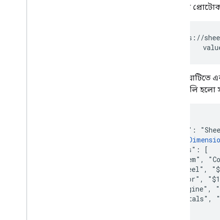
অনুরোধ প্রোটো
GET https://shee
            valu
প্রতিক্রিয়াটিতে
অ্যারেগুলি হলো 
{

  "range": "Shee
  "
majorDimensi
  "values": [

    ["Item", "Co
    ["Wheel", "$
    ["Door", "$1
    ["Engine", "
    ["Totals", "
  ],

}