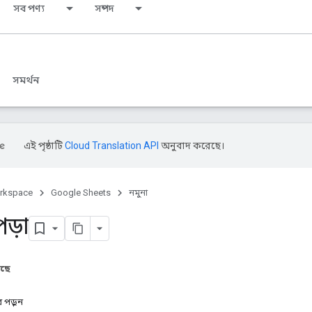
সব পণ্য
সম্পদ
সমর্থন
এই পৃষ্ঠাটি
Cloud Translation API
অনুবাদ করেছে।
rkspace
Google Sheets
নমুনা
ড়া
আছে
পড়ুন