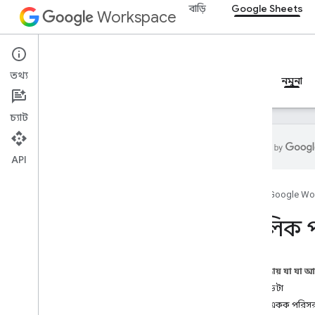
বাড়ি
Google Sheets
Workspace
Google Sheets
তথ্য
ওভারভিউ
নির্দেশিকা
রেফারেন্স
MCP সার্ভার
নমুনা
চ্যাট
API
ওভারভিউ
হোম
Google Wo
রেসিপি
মৌলিক প
মৌলিক পড়া
মৌলিক লেখা
মৌলিক বিন্যাস
এই পৃষ্ঠায় যা যা 
চার্ট
উৎস ডেটা
শর্তসাপেক্ষ বিন্যাসন
একটি একক পরিসর 