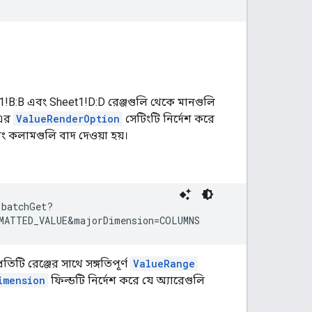
!B:B এবং Sheet1!D:D রেঞ্জগুলি থেকে মানগুলি
এর
ValueRenderOption
সেটিংটি নির্দেশ করে
এবং কলামগুলি বাদ দেওয়া হয়।
batchGet?

RMATTED_VALUE&majorDimension=COLUMNS
টি রেঞ্জের সাথে সঙ্গতিপূর্ণ
ValueRange
imension
ফিল্ডটি নির্দেশ করে যে অ্যারেগুলি