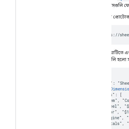
হিসাবে সেগুলি ফ
অনুরোধ প্রোটো
GET https://shee
প্রতিক্রিয়াটিতে
অ্যারেগুলি হলো 
{

  "range": "Shee
  "
majorDimensi
  "values": [

    ["Item", "Co
    ["Wheel", "$
    ["Door", "$1
    ["Engine", "
    ["Totals", "