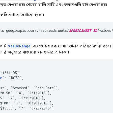
েরত দেওয়া হয়। শেষের খালি সারি এবং কলামগুলি বাদ দেওয়া হয়।
কলটি এখানে দেখানো হলো।
ts.googleapis.com/v4/spreadsheets/
SPREADSHEET_ID
/values
 একটি
ValueRange
অবজেক্ট থাকে যা মানগুলির পরিসর বর্ণনা করে।
সারি অনুসারে সাজানো মানগুলির তালিকা।
t1!A1:D5",

on
": "ROWS",

st", "Stocked", "Ship Date"],

20.50", "4", "3/1/2016"],

5", "2", "3/15/2016"],

$100", "1", "30/20/2016"],

$135.5", "7", "3/20/2016"]
