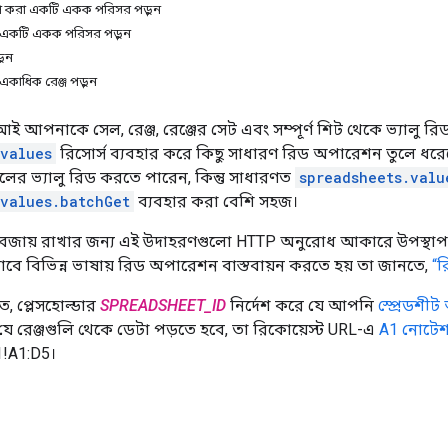
ুপ করা একটি একক পরিসর পড়ুন
সহ একটি একক পরিসর পড়ুন
়ুন
একাধিক রেঞ্জ পড়ুন
আপনাকে সেল, রেঞ্জ, রেঞ্জের সেট এবং সম্পূর্ণ শিট থেকে ভ্যালু রি
.values
​​রিসোর্স ব্যবহার করে কিছু সাধারণ রিড অপারেশন তুলে ধ
লের ভ্যালু রিড করতে পারেন, কিন্তু সাধারণত
spreadsheets.valu
.values.batchGet
ব্যবহার করা বেশি সহজ।
 বজায় রাখার জন্য এই উদাহরণগুলো HTTP অনুরোধ আকারে উপস্থাপন ক
াবে বিভিন্ন ভাষায় রিড অপারেশন বাস্তবায়ন করতে হয় তা জানতে,
“র
, প্লেসহোল্ডার
SPREADSHEET_ID
নির্দেশ করে যে আপনি
স্প্রেডশী
যে রেঞ্জগুলি থেকে ডেটা পড়তে হবে, তা রিকোয়েস্ট URL-এ
A1 নোটে
1!A1:D5।