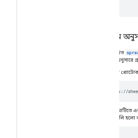
  ],

}
কলাম অনুসা
নিম্নলিখিত
spre
কলাম অনুসারে গ্
অনুরোধ প্রোটো
GET https://shee
প্রতিক্রিয়াটিতে
অ্যারেগুলি হলো
{
