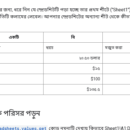
ন্য, ধরে নিন যে স্প্রেডশিটটি পড়া হচ্ছে তার প্রথম শীটে ("Sheet1"
 প্রতিটি কলামের লেবেল। আপনার স্প্রেডশিটের অন্যান্য শীট থেকে কী
একটি
বি
ম
খরচ
মজুত করা
২০.৫০ ডলার
$১৫
$100
$১৩৫.৫
পরিসর পড়ুন
adsheets.values.get
কোড নমুনাটি দেখায় কিভাবে Sheet1!A1:D5 র