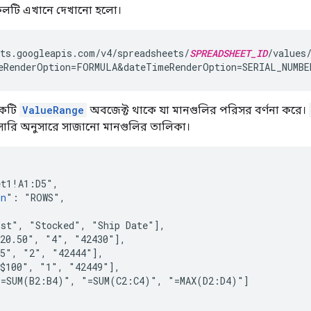
কলটি এখানে দেখানো হলো।
ts.googleapis.com/v4/spreadsheets/
SPREADSHEET_ID
/values/
eRenderOption=FORMULA&dateTimeRenderOption=SERIAL_NUMBE
 একটি
ValueRange
অবজেক্ট থাকে যা মানগুলির পরিসর বর্ণনা করে।
সারি অনুসারে সাজানো মানগুলির তালিকা।
t1!A1:D5",

on
": "ROWS",

st", "Stocked", "Ship Date"],

20.50", "4", "42430"],

5", "2", "42444"],

$100", "1", "42449"],

=SUM(B2:B4)", "=SUM(C2:C4)", "=MAX(D2:D4)"]
