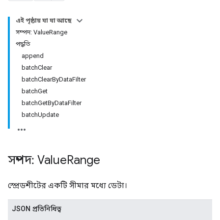
এই পৃষ্ঠায় যা যা আছে
সম্পদ: ValueRange
পদ্ধতি
append
batchClear
batchClearByDataFilter
batchGet
batchGetByDataFilter
batchUpdate
সম্পদ: Value
Range
স্প্রেডশীটের একটি সীমার মধ্যে ডেটা।
JSON প্রতিনিধিত্ব