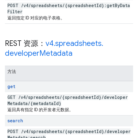
POST
/
v4
/
spreadsheets
/
{spreadsheet
Id}:get
By
Data
Filter
返回指定 ID 对应的电子表格。
REST 资源：
v4
.
spreadsheets
.
developer
Metadata
方法
get
GET
/
v4
/
spreadsheets
/
{spreadsheet
Id}
/
developer
Metadata
/
{metadata
Id}
返回具有指定 ID 的开发者元数据。
search
POST
/
v4
/
spreadsheets
/
{spreadsheet
Id}
/
developer
Metadata:search