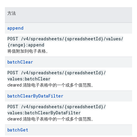
方法
append
POST
/
v4
/
spreadsheets
/
{spreadsheet
Id}
/
values
/
{range}:append
将值附加到电子表格。
batch
Clear
POST
/
v4
/
spreadsheets
/
{spreadsheet
Id}
/
values:batch
Clear
cleared 清除电子表格中的一个或多个值范围。
batch
Clear
By
Data
Filter
POST
/
v4
/
spreadsheets
/
{spreadsheet
Id}
/
values:batch
Clear
By
Data
Filter
cleared 清除电子表格中的一个或多个值范围。
batch
Get