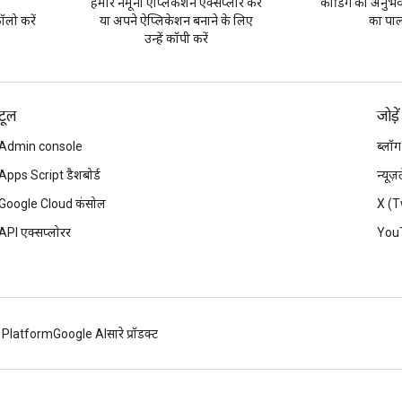
हमारे नमूना ऐप्लिकेशन एक्सप्लोर करें
कोडिंग का अनुभव 
लो करें
या अपने ऐप्लिकेशन बनाने के लिए
का पाल
उन्हें कॉपी करें
टूल
जोड़ें
Admin console
ब्लॉग
Apps Script डैशबोर्ड
न्यूज
Google Cloud कंसोल
X (T
API एक्सप्लोरर
You
 Platform
Google AI
सारे प्रॉडक्ट