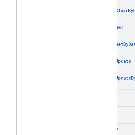
batch
Clear
By
batch
Get
batch
Get
By
Da
batch
Update
batch
Update
B
clear
get
update