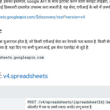
ै. इसका इस्तेमाल, Google API के साथ इंटरैक्ट करने वाली क्लाइंट लाइब्रेर
कई डिस्कवरी दस्तावेज़ उपलब्ध करा सकती है. यह सेवा, एपीआई के बारे में ज़रूर
heets.googleapis.com/$discovery/rest?version=v4
ट
 यूआरएल होता है, जो किसी एपीआई सेवा का नेटवर्क पता बताता है. किसी सेवा म
गया है. यहां दिए गए सभी यूआरआई, इस सेवा एंडपॉइंट से जुड़े हैं:
sheets.googleapis.com
स:
v4
.
spreadsheets
POST
/
v4
/
spreadsheets
/
{spreadsheet
Id}:b
स्प्रेडशीट में एक या उससे ज़्यादा अपडेट लागू करता है.