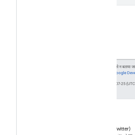
जब तक कुछ अलग से न बताया जाए
जानकारी के लिए,
Google Devel
आखिरी बार 2025-07-25 (UTC)
ब्लॉग
X (Twitter)