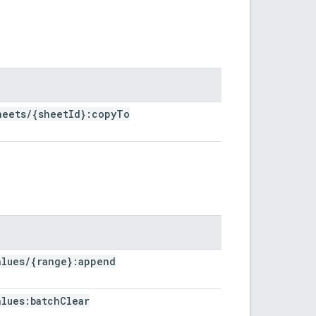
heets
/
{sheet
Id}:copy
To
alues
/
{range}:append
alues:batch
Clear