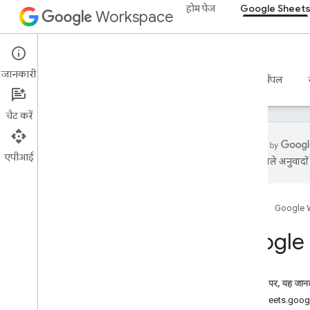
होम पेज
Google Sheet
Workspace
Google Sheets
जानकारी
खास जानकारी
गाइड
रेफ़रंस
एमसीपी सर्वर
सैंपल
चैट करें
एपीआई
एआई से मिले अनुवादों म
Sheets API
v4
होम पेज
Google 
खास जानकारी
Google 
REST के संसाधन
स्प्रेडशीट
स्प्रेडशीट
.
डेवलपर मेटाडेटा
इस पेज पर, यह जानक
स्प्रेडशीट
सेवा: sheets.goo
स्प्रेडशीट का मान