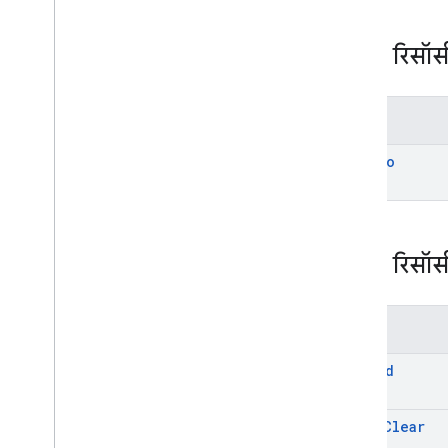
REST रिसॉर्
तरीके
copy
To
REST रिसॉर्
तरीके
append
batch
Clear