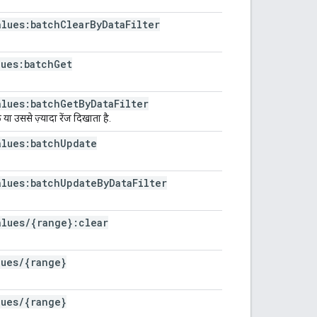
alues:batch
Clear
By
Data
Filter
lues:batch
Get
alues:batch
Get
By
Data
Filter
या उससे ज़्यादा रेंज दिखाता है.
alues:batch
Update
alues:batch
Update
By
Data
Filter
alues
/
{range}:clear
lues
/
{range}
lues
/
{range}