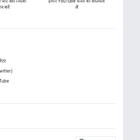
पाएं और निर्देशों
हमारे YouTube चैनल की सदस्यता
न करें
लें
़लेटर
witter)
Tube