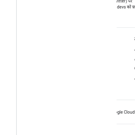
Google Workspace डेवलपर ब्लॉग
X (Twitter) पर
पढ़ें
@workspacedevs को फ़ॉ
डेवलपर के लिए Google Workspace
प्लैटफ़ॉर्म की खास जानकारी
डेवलपर के लिए प्रॉडक्ट
रिलीज़ टिप्पणियां
डेवलपर सहायता
सेवा की शर्तों
Android
Chrome
Firebase
Google Cloud