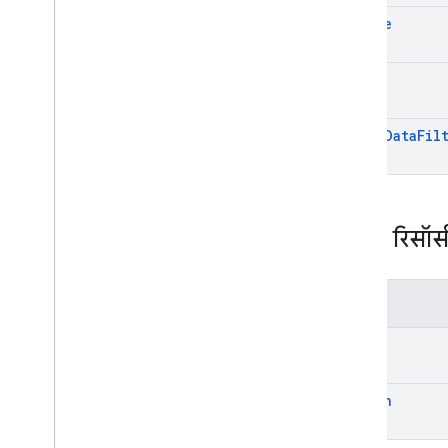
create
get
get
By
Data
Fil
REST रिसॉर्
तरीके
get
search