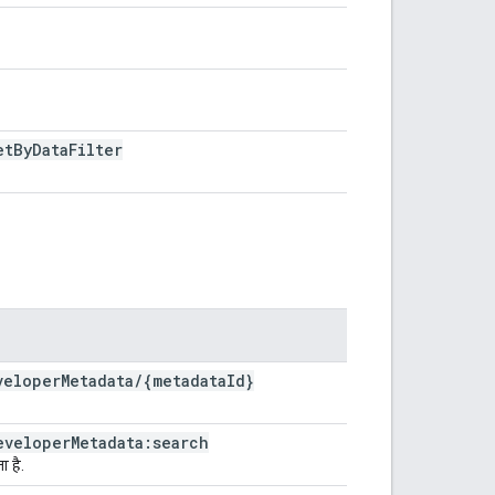
et
By
Data
Filter
veloper
Metadata
/
{metadata
Id}
eveloper
Metadata:search
ा है.