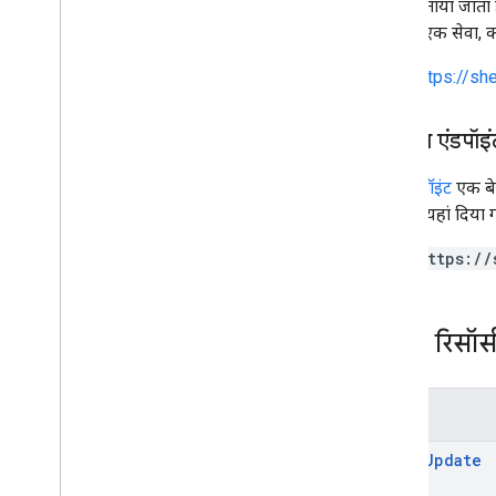
तरीका बताया जाता ह
जाता है. एक सेवा, 
https://s
सेवा का एंडपॉइं
सेवा एंडपॉइंट
एक बेस
एंडपॉइंट यहां दिया 
https://
REST रिसॉर्
तरीके
batch
Update