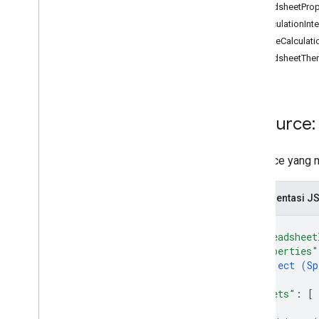
SpreadsheetProp
Sel
RecalculationInte
Tabel Pivot
IterativeCalculat
Diagram
SpreadsheetThe
Lainnya
batch
Update
create
get
Resource:
get
By
Data
Filter
spreadsheet
.
developer
Metadata
Resource yang 
spreadsheet
.
sheet
spreadsheet
.
nilai
Representasi J
Types
{
Data
Filter
"spreadsheet
Date
Time
Render
Option
"properties"
Dimensi
object (
Sp
Dimension
Range
}
,
Error
Code
"sheets"
: 
[
{
Error
Details