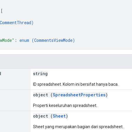
 
[
CommentThread
)
wMode"
: 
enum (
CommentsViewMode
)
d
string
ID spreadsheet. Kolom ini bersifat hanya baca.
object (
SpreadsheetProperties
)
Properti keseluruhan spreadsheet.
object (
Sheet
)
Sheet yang merupakan bagian dari spreadsheet.