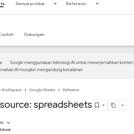
ets
Semua produk
Referensi
Contoh
Dukungan
Google menggunakan teknologi AI untuk menerjemahkan konten
rjemahan AI mungkin mengandung kesalahan.
e Workspace
Google Sheets
Referensi
source: spreadsheets
ni
dsheet