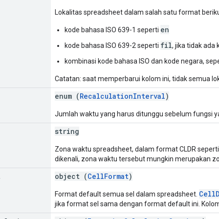
Lokalitas spreadsheet dalam salah satu format beriku
en
kode bahasa ISO 639-1 seperti
fil
kode bahasa ISO 639-2 seperti
, jika tidak ada
kombinasi kode bahasa ISO dan kode negara, sepe
Catatan: saat memperbarui kolom ini, tidak semua lo
enum (
RecalculationInterval
)
Jumlah waktu yang harus ditunggu sebelum fungsi yang
string
Zona waktu spreadsheet, dalam format CLDR sepert
dikenali, zona waktu tersebut mungkin merupakan z
t
object (
CellFormat
)
Cell
Format default semua sel dalam spreadsheet.
jika format sel sama dengan format default ini. Kolom