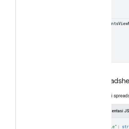
comments
View
Spreadshe
Properti spread
Representasi J
{
"title"
: 
str