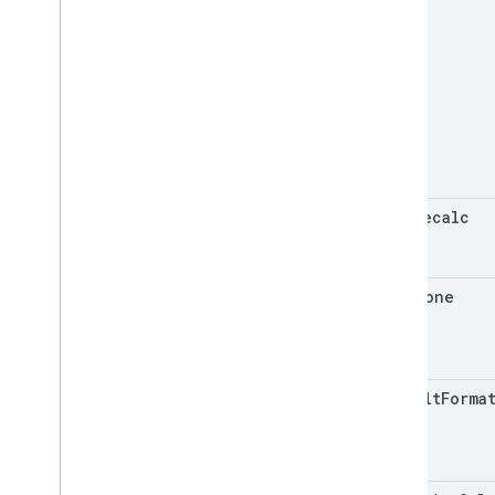
auto
Recalc
time
Zone
default
Forma