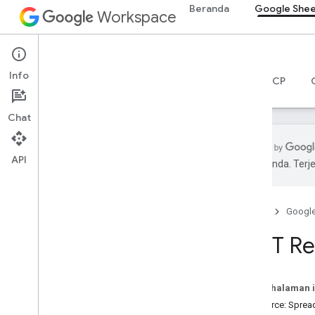
Beranda
Google She
Workspace
Google Sheets
Info
Ringkasan
Panduan
Referensi
Server MCP
Chat
API
pilihan Anda. Te
Sheets API
v4
Beranda
Googl
Ringkasan
REST Re
Resource REST
spreadsheet
Ringkasan
Pada halaman i
Spreadsheet
Resource: Sprea
Spreadsheet