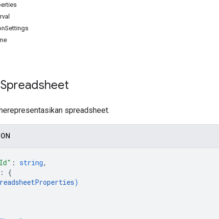
erties
rval
ionSettings
me
 Spreadsheet
merepresentasikan spreadsheet.
SON
Id"
: 
string
,
: 
{
readsheetProperties
)