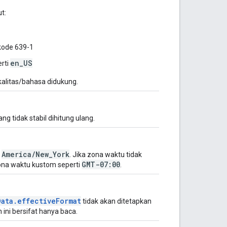
t:
 kode 639-1
en_US
rti
kalitas/bahasa didukung.
 tidak stabil dihitung ulang.
America/New_York
i
. Jika zona waktu tidak
GMT-07:00
ona waktu kustom seperti
.
Data.effectiveFormat
tidak akan ditetapkan
 ini bersifat hanya baca.