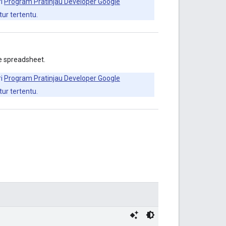
ri
Program Pratinjau Developer Google
ur tertentu.
e spreadsheet.
ri
Program Pratinjau Developer Google
ur tertentu.