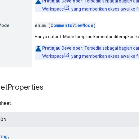
Pratinjau Developer:
Tersedia sebagai bagian da
Workspace
, yang memberikan akses awal ke fit
Mode
enum (
CommentsViewMode
)
Hanya output. Mode tampilan komentar diterapkan k
Pratinjau Developer:
Tersedia sebagai bagian da
Workspace
, yang memberikan akses awal ke fit
et
Properties
sheet.
SON
ing
,