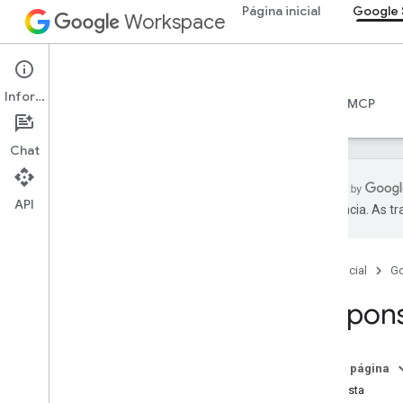
Página inicial
Google 
Workspace
Google Sheets
Informações
Visão geral
Guias
Referência
Servidor MCP
Chat
API
preferência. As t
API Sheets
v4
Página inicial
G
Visão geral
Respon
Recursos REST
planilhas
Visão geral
Nesta página
batch
Update
Resposta
Visão geral