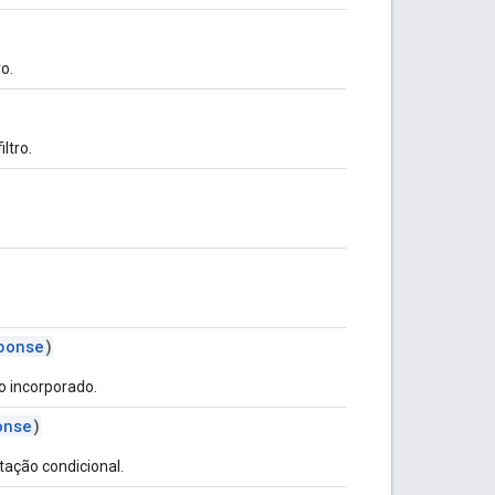
o.
ltro.
ponse
)
o incorporado.
onse
)
ação condicional.