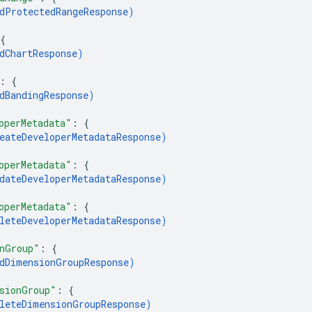
dProtectedRangeResponse
)
{
dChartResponse
)
: 
{
dBandingResponse
)
operMetadata"
: 
{
eateDeveloperMetadataResponse
)
operMetadata"
: 
{
dateDeveloperMetadataResponse
)
operMetadata"
: 
{
leteDeveloperMetadataResponse
)
nGroup"
: 
{
dDimensionGroupResponse
)
sionGroup"
: 
{
leteDimensionGroupResponse
)