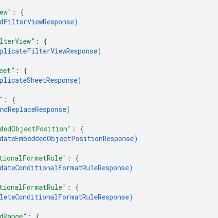
ew"
: 
{
dFilterViewResponse
)
lterView"
: 
{
plicateFilterViewResponse
)
eet"
: 
{
plicateSheetResponse
)
"
: 
{
ndReplaceResponse
)
dedObjectPosition"
: 
{
dateEmbeddedObjectPositionResponse
)
tionalFormatRule"
: 
{
dateConditionalFormatRuleResponse
)
tionalFormatRule"
: 
{
leteConditionalFormatRuleResponse
)
dRange"
: 
{