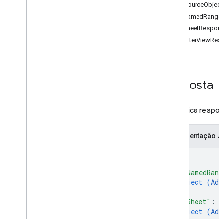
DataSourceObjec
Solicitações
AddNamedRang
Respostas
AddSheetRespo
create
AddFilterViewR
get
get
By
Data
Filter
Planilhas
.
developer
Metadata
planilhas
.
planilhas
Resposta
planilhas
.
valores
Tipos
Uma única respo
Data
Filter
Date
Time
Render
Option
Representação
Dimensão
{
Intervalo de dimensões
Error
Code
"addNamedRan
Error
Details
object (
Ad
Resposta de valores de atualização
}
,
Valor de entrada
"addSheet"
: 
object (
Ad
Valor de renderização de valor