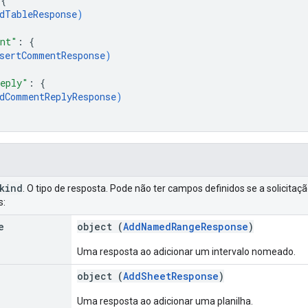
 
{
dTableResponse
)
ent"
: 
{
sertCommentResponse
)
eply"
: 
{
dCommentReplyResponse
)
kind
. O tipo de resposta. Pode não ter campos definidos se a solicitaç
s:
e
object (
AddNamedRangeResponse
)
Uma resposta ao adicionar um intervalo nomeado.
object (
AddSheetResponse
)
Uma resposta ao adicionar uma planilha.