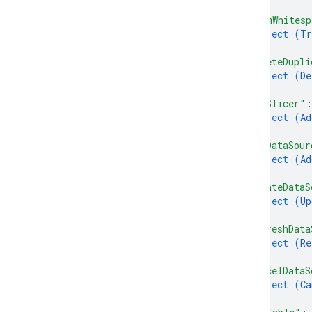
}
,
"trimWhitesp
object (
Tr
}
,
"deleteDupli
object (
De
}
,
"addSlicer"
:
object (
Ad
}
,
"addDataSour
object (
Ad
}
,
"updateDataS
object (
Up
}
,
"refreshData
object (
Re
}
,
"cancelDataS
object (
Ca
}
,