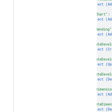
object (
Ad
}
,
"addChart"
: 
object (
Ad
}
,
"addBanding"
object (
Ad
}
,
"createDevel
object (
Cr
}
,
"updateDevel
object (
Up
}
,
"deleteDevel
object (
De
}
,
"addDimensio
object (
Ad
}
,
"deleteDimen
object (
De