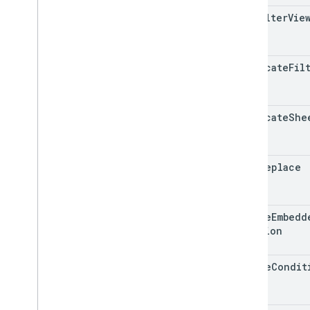
add
Filter
Vie
duplicate
Fil
duplicate
She
find
Replace
update
Embedd
Position
update
Condit
Rule