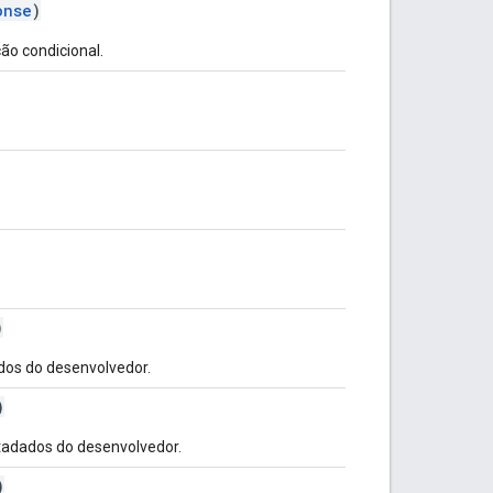
onse
)
o condicional.
)
os do desenvolvedor.
)
tadados do desenvolvedor.
)