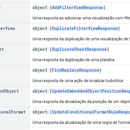
w
object (
AddFilterViewResponse
)
Uma resposta ao adicionar uma visualização com filtr
ter
View
object (
DuplicateFilterViewResponse
)
Uma resposta da duplicação de uma visualização de fi
et
object (
DuplicateSheetResponse
)
Uma resposta da duplicação de uma planilha.
object (
FindReplaceResponse
)
Uma resposta de uma ação de localizar/substituir.
ed
Object
object (
UpdateEmbeddedObjectPositionRes
Uma resposta da atualização da posição de um objet
ional
Format
object (
UpdateConditionalFormatRuleResp
Uma resposta da atualização de uma regra de format