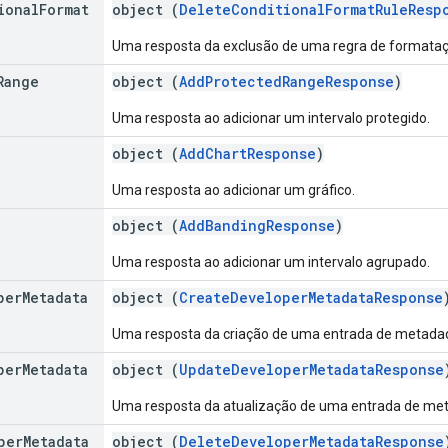
ional
Format
object (
DeleteConditionalFormatRuleResp
Uma resposta da exclusão de uma regra de formataçã
Range
object (
AddProtectedRangeResponse
)
Uma resposta ao adicionar um intervalo protegido.
object (
AddChartResponse
)
Uma resposta ao adicionar um gráfico.
object (
AddBandingResponse
)
Uma resposta ao adicionar um intervalo agrupado.
per
Metadata
object (
CreateDeveloperMetadataResponse
Uma resposta da criação de uma entrada de metadad
per
Metadata
object (
UpdateDeveloperMetadataResponse
Uma resposta da atualização de uma entrada de me
per
Metadata
object (
DeleteDeveloperMetadataResponse