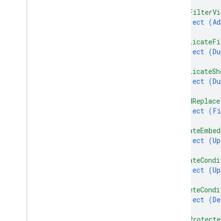
}
,
Bibliotecas de clientes
"addFilterVi
Parâmetros de consulta
object (
Ad
Limites de uso
}
,
"duplicateFi
object (
Du
}
,
"duplicateSh
object (
Du
}
,
"findReplace
object (
Fi
}
,
"updateEmbed
object (
Up
}
,
"updateCondi
object (
Up
}
,
"deleteCondi
object (
De
}
,
"addProtecte