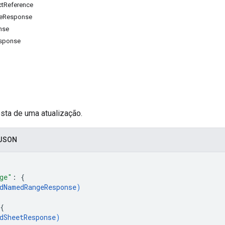
tReference
eResponse
nse
esponse
sta de uma atualização.
 JSON
ge"
: 
{
dNamedRangeResponse
)
{
dSheetResponse
)