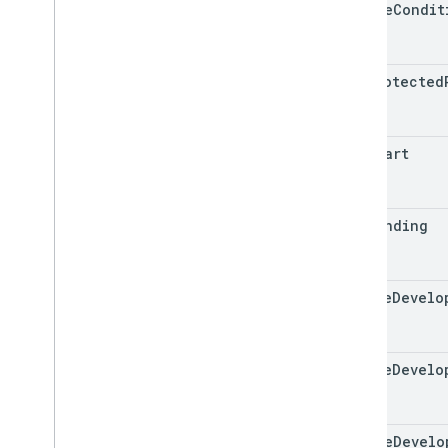
delete
Condit
Rule
add
Protected
add
Chart
add
Banding
create
Develo
update
Develo
delete
Develo