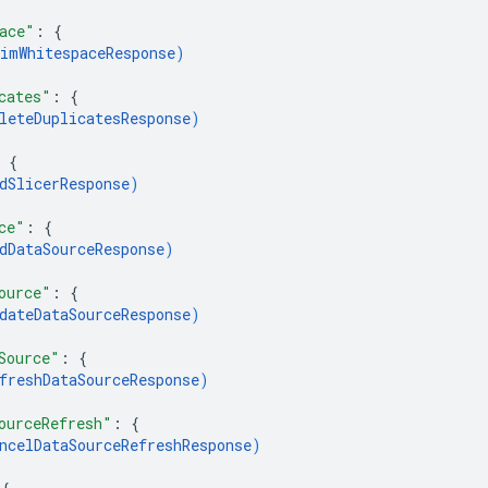
ace"
: 
{
imWhitespaceResponse
)
cates"
: 
{
leteDuplicatesResponse
)
 
{
dSlicerResponse
)
ce"
: 
{
dDataSourceResponse
)
ource"
: 
{
dateDataSourceResponse
)
Source"
: 
{
freshDataSourceResponse
)
ourceRefresh"
: 
{
ncelDataSourceRefreshResponse
)