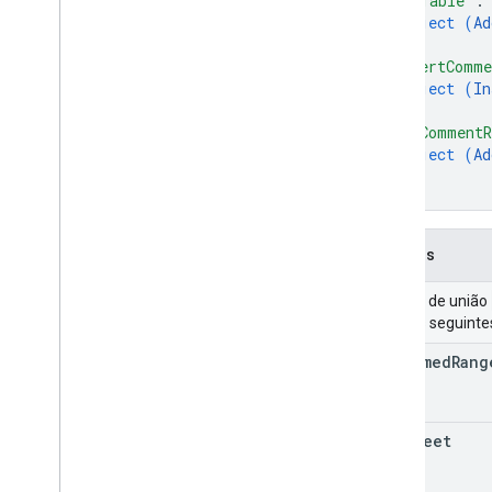
"addTable"
:
object (
Ad
}
,
"insertComm
object (
In
}
,
"addCommentR
object (
Ad
}
}
Campos
Campo de união
um dos seguinte
add
Named
Rang
add
Sheet