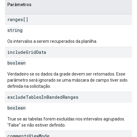
Parâmetros
ranges[]
string
Os intervalos a serem recuperados da planilha.
include
Grid
Data
boolean
Verdadeiro se os dados da grade devem ser retornados. Esse
parâmetro será ignorado se uma máscara de campo tiver sido
definida na solicitação.
exclude
Tables
In
Banded
Ranges
boolean
True se as tabelas forem excluídas nos intervalos agrupados.
"False" se não estiver definido.
comments
View
Mode