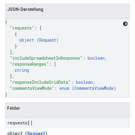
JSON-Darstellung
{
"requests"
: 
[
{
object (
Request
)
}
]
,
"includeSpreadsheetInResponse"
: 
boolean
,
"responseRanges"
: 
[
string
]
,
"responseIncludeGridData"
: 
boolean
,
"commentsViewMode"
: 
enum (
CommentsViewMode
)
}
Felder
requests[]
object (
Request
)