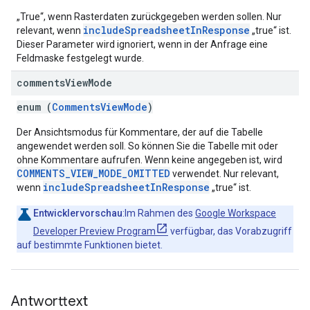
„True“, wenn Rasterdaten zurückgegeben werden sollen. Nur
includeSpreadsheetInResponse
relevant, wenn
„true“ ist.
Dieser Parameter wird ignoriert, wenn in der Anfrage eine
Feldmaske festgelegt wurde.
comments
View
Mode
enum (
CommentsViewMode
)
Der Ansichtsmodus für Kommentare, der auf die Tabelle
angewendet werden soll. So können Sie die Tabelle mit oder
ohne Kommentare aufrufen. Wenn keine angegeben ist, wird
COMMENTS_VIEW_MODE_OMITTED
verwendet. Nur relevant,
includeSpreadsheetInResponse
wenn
„true“ ist.
Entwicklervorschau
:Im Rahmen des
Google Workspace
Developer Preview Program
verfügbar, das Vorabzugriff
auf bestimmte Funktionen bietet.
Antworttext