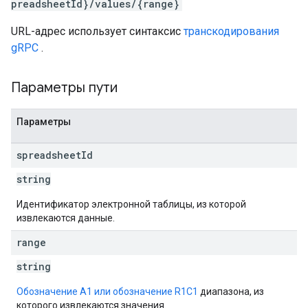
preadsheetId}/values/{range}
URL-адрес использует синтаксис
транскодирования
gRPC
.
Параметры пути
Параметры
spreadsheet
Id
string
Идентификатор электронной таблицы, из которой
извлекаются данные.
range
string
Обозначение A1 или обозначение R1C1
диапазона, из
которого извлекаются значения.