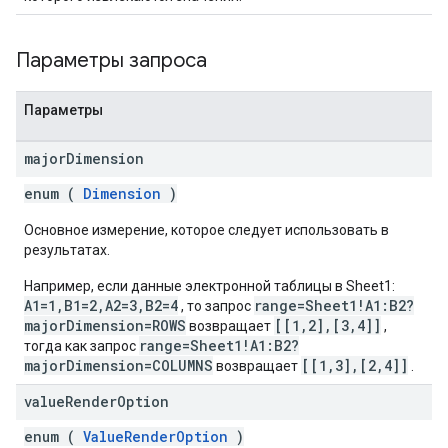
Параметры запроса
Параметры
major
Dimension
enum (
Dimension
)
Основное измерение, которое следует использовать в
результатах.
Например, если данные электронной таблицы в Sheet1:
A1=1,B1=2,A2=3,B2=4
range=Sheet1!A1:B2?
, то запрос
majorDimension=ROWS
[[1,2],[3,4]]
возвращает
,
range=Sheet1!A1:B2?
тогда как запрос
majorDimension=COLUMNS
[[1,3],[2,4]]
возвращает
.
value
Render
Option
enum (
ValueRenderOption
)