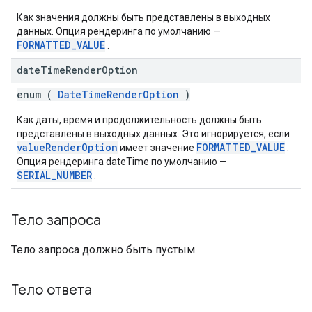
Как значения должны быть представлены в выходных
данных. Опция рендеринга по умолчанию —
FORMATTED_VALUE
.
date
Time
Render
Option
enum (
DateTimeRenderOption
)
Как даты, время и продолжительность должны быть
представлены в выходных данных. Это игнорируется, если
valueRenderOption
FORMATTED_VALUE
имеет значение
.
Опция рендеринга dateTime по умолчанию —
SERIAL_NUMBER
.
Тело запроса
Тело запроса должно быть пустым.
Тело ответа