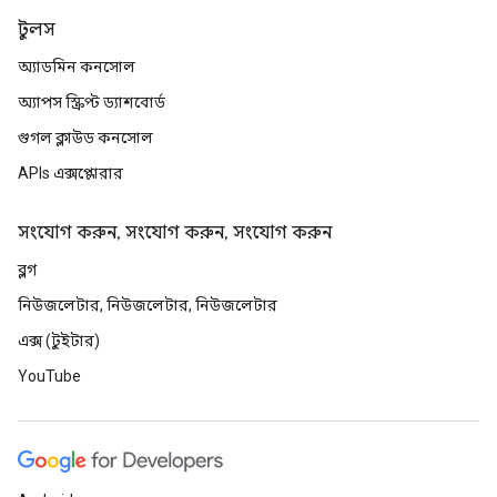
টুলস
অ্যাডমিন কনসোল
অ্যাপস স্ক্রিপ্ট ড্যাশবোর্ড
গুগল ক্লাউড কনসোল
APIs এক্সপ্লোরার
সংযোগ করুন, সংযোগ করুন, সংযোগ করুন
ব্লগ
নিউজলেটার, নিউজলেটার, নিউজলেটার
এক্স (টুইটার)
YouTube