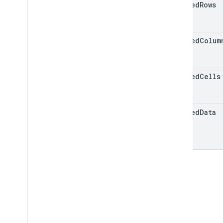
updated
Rows
updated
Colum
updated
Cells
updated
Data