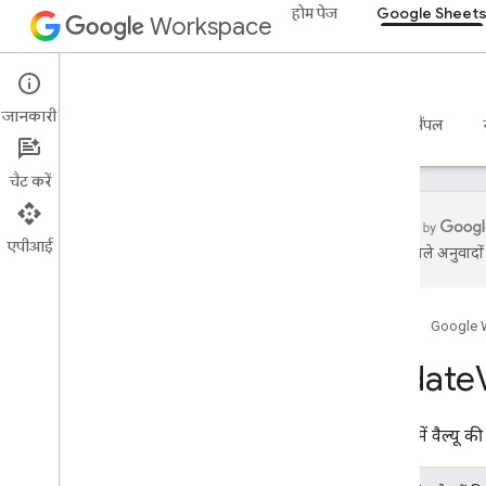
होम पेज
Google Sheet
Workspace
Google Sheets
जानकारी
खास जानकारी
गाइड
रेफ़रंस
एमसीपी सर्वर
सैंपल
चैट करें
एपीआई
एआई से मिले अनुवादों म
Sheets API
v4
होम पेज
Google 
खास जानकारी
Update
REST के संसाधन
स्प्रेडशीट
स्प्रेडशीट
.
डेवलपर मेटाडेटा
स्प्रेडशीट में वैल्यू
स्प्रेडशीट
स्प्रेडशीट का मान