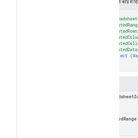
JSON के काेड में द
प्रकार
{
डेटा फ़िल्टर
"spreadsheet
तारीख समय रेंडर विकल्प
"updatedRang
आयाम
"updatedRows
"updatedColu
डाइमेंशन रेंज
"updatedCell
Error
Code
"updatedData
गड़बड़ी की जानकारी
object (
Va
अपडेट वैल्यू का जवाब
}
वैल्यू इनपुट विकल्प
}
वैल्यू को रेंडर करने का विकल्प
क्लाइंट लाइब्रेरी
फ़ील्ड
क्वेरी पैरामीटर
spreadsheet
I
इस्तेमाल करने की सीमा
updated
Range