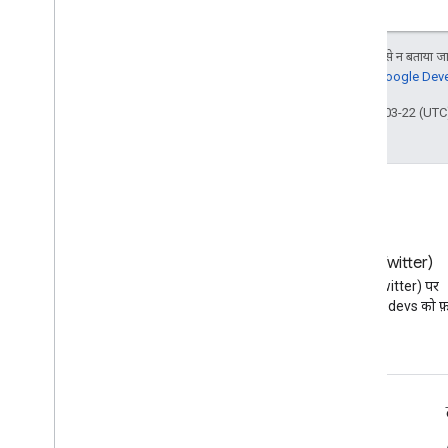
जब तक कुछ अलग से न बताया जाए
जानकारी के लिए,
Google Devel
आखिरी बार 2025-03-22 (UTC)
ब्लॉग
X (Twitter)
Google Workspace डेवलपर ब्लॉग
X (Twitter) पर
पढ़ें
@workspacedevs को फ़ॉ
डेवलपर के लिए Google Workspace
प्लैटफ़ॉर्म की खास जानकारी