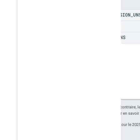
Enums
Types
DIMENSION
_
UN
Data
Filter
Option Date
Render
ROWS
Dimension
COLUMNS
Plage de dimensions
Error
Code
Error
Details
Réponse
Value
Values
Option Value
Input
Option Value
Render
Bibliothèques clientes
Paramètres de requête
Limites d'utilisation
Sauf indication contraire, 
Apache 2.0
. Pour en savoir
Dernière mise à jour le 202