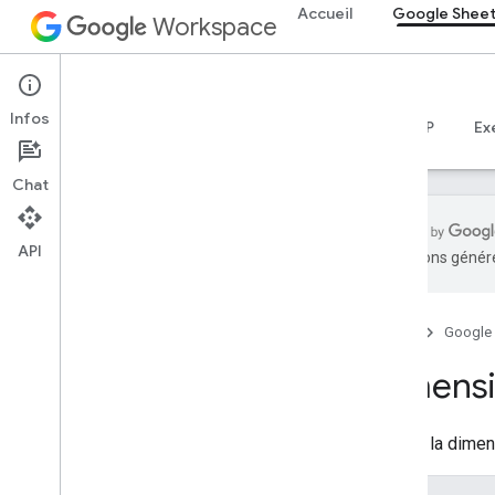
Accueil
Google Shee
Workspace
Google Sheets
Infos
Aperçu
Guides
Référence
Serveur MCP
Ex
Chat
API
traductions généré
API Sheets
v4
Accueil
Google
Aperçu
Dimens
Ressources REST
feuilles de calcul
spreadsheets
.
developer
Metadata
Indique la dimen
feuilles de calcul
feuilles de calcul