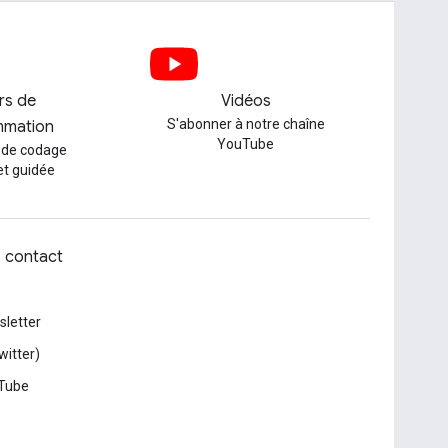
ers de
Vidéos
S'abonner à notre chaîne
mmation
YouTube
 de codage
et guidée
z contact
letter
witter)
Tube