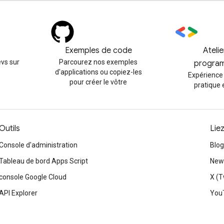
Exemples de code
Ateli
vs sur
Parcourez nos exemples
progra
d'applications ou copiez-les
Expérience
pour créer le vôtre
pratique 
Outils
Lie
Console d'administration
Blog
Tableau de bord Apps Script
News
console Google Cloud
X (T
API Explorer
You