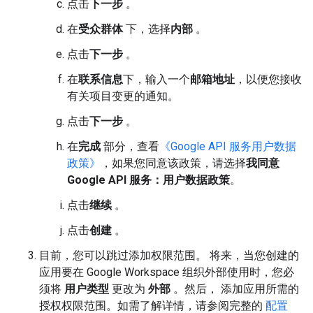
点击
下一步
。
在
受众群体
下，选择
内部
。
点击
下一步
。
在
联系信息
下，输入一个
邮箱地址
，以便您接收
有关项目变更的通知。
点击
下一步
。
在
完成
部分，查看
《Google API 服务用户数据
政策》
，如果您同意该政策，请选择
我同意
Google API 服务：用户数据政策
。
点击
继续
。
点击
创建
。
目前，您可以跳过添加权限范围。 将来，当您创建的
应用要在 Google Workspace 组织外部使用时，您必
须将
用户类型
更改为
外部
。然后， 添加应用所需的
授权权限范围。如需了解详情，请参阅完整的
配置