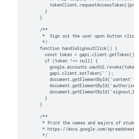
          tokenClient.requestAccessToken({prom
        }

      }

      /**

       *  Sign out the user upon button click.
       */

      function handleSignoutClick() {

        const token = gapi.client.getToken();

        if (token !== null) {

          google.accounts.oauth2.revoke(token.
          gapi.client.setToken('');

          document.getElementById('content').
          document.getElementById('authorize_
          document.getElementById('signout_bu
        }

      }

      /**

       * Print the names and majors of student
       * https://docs.google.com/spreadsheets/
       */
