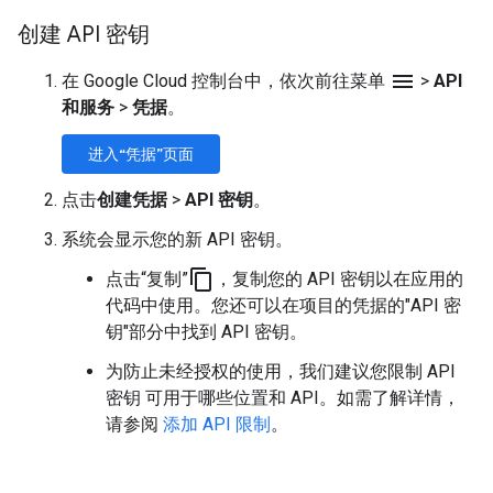
创建 API 密钥
menu
在 Google Cloud 控制台中，依次前往菜单
>
API
和服务
>
凭据
。
进入“凭据”页面
点击
创建凭据
>
API 密钥
。
系统会显示您的新 API 密钥。
content_copy
点击“复制”
，复制您的 API 密钥以在应用的
代码中使用。您还可以在项目的凭据的"API 密
钥"部分中找到 API 密钥。
为防止未经授权的使用，我们建议您限制 API
密钥 可用于哪些位置和 API。如需了解详情，
请参阅
添加 API 限制
。