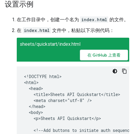
设置示例
在工作目录中，创建一个名为
index.html
的文件。
在
index.html
文件中，粘贴以下示例代码：
sheets/quickstart/index.html
在 GitHub 上查看
<!DOCTYPE html>

<html>

  <head>

    <title>Sheets API Quickstart</title>

    <meta charset="utf-8" />

  </head>

  <body>

    <p>Sheets API Quickstart</p>

    <!--Add buttons to initiate auth sequence 