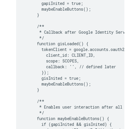
        gapiInited = true;

        maybeEnableButtons();

      }

      /**

       * Callback after Google Identity Servic
       */

      function gisLoaded() {

        tokenClient = google.accounts.oauth2.i
          client_id: CLIENT_ID,

          scope: SCOPES,

          callback: '', // defined later

        });

        gisInited = true;

        maybeEnableButtons();

      }

      /**

       * Enables user interaction after all li
       */

      function maybeEnableButtons() {

        if (gapiInited && gisInited) {
