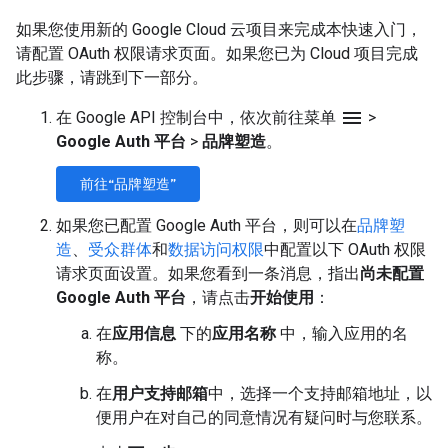
如果您使用新的 Google Cloud 云项目来完成本快速入门，
请配置 OAuth 权限请求页面。如果您已为 Cloud 项目完成
此步骤，请跳到下一部分。
menu
在 Google API 控制台中，依次前往菜单
>
Google Auth 平台
>
品牌塑造
。
前往“品牌塑造”
如果您已配置 Google Auth 平台，则可以在
品牌塑
造
、
受众群体
和
数据访问权限
中配置以下 OAuth 权限
请求页面设置。如果您看到一条消息，指出
尚未配置
Google Auth 平台
，请点击
开始使用
：
在
应用信息
下的
应用名称
中，输入应用的名
称。
在
用户支持邮箱
中，选择一个支持邮箱地址，以
便用户在对自己的同意情况有疑问时与您联系。