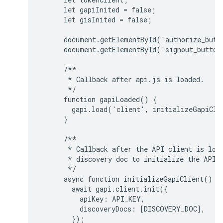
      let gapiInited = false;

      let gisInited = false;

      document.getElementById('authorize_butt
      document.getElementById('signout_button
      /**

       * Callback after api.js is loaded.

       */

      function gapiLoaded() {

        gapi.load('client', initializeGapiClie
      }

      /**

       * Callback after the API client is load
       * discovery doc to initialize the API.

       */

      async function initializeGapiClient() {

        await gapi.client.init({

          apiKey: API_KEY,

          discoveryDocs: [DISCOVERY_DOC],

        });
