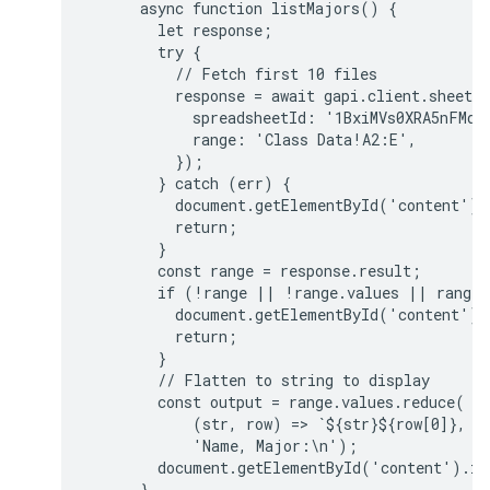
      async function listMajors() {

        let response;

        try {

          // Fetch first 10 files

          response = await gapi.client.sheets.
            spreadsheetId: '1BxiMVs0XRA5nFMdKv
            range: 'Class Data!A2:E',

          });

        } catch (err) {

          document.getElementById('content').
          return;

        }

        const range = response.result;

        if (!range || !range.values || range.v
          document.getElementById('content').
          return;

        }

        // Flatten to string to display

        const output = range.values.reduce(

            (str, row) => `${str}${row[0]}, ${
            'Name, Major:\n');

        document.getElementById('content').inn
      }
