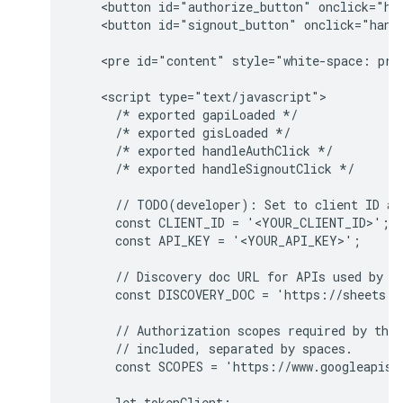
    <button id="authorize_button" onclick="han
    <button id="signout_button" onclick="handl
    <pre id="content" style="white-space: pre-
    <script type="text/javascript">

      /* exported gapiLoaded */

      /* exported gisLoaded */

      /* exported handleAuthClick */

      /* exported handleSignoutClick */

      // TODO(developer): Set to client ID and
      const CLIENT_ID = '<YOUR_CLIENT_ID>';

      const API_KEY = '<YOUR_API_KEY>';

      // Discovery doc URL for APIs used by th
      const DISCOVERY_DOC = 'https://sheets.g
      // Authorization scopes required by the 
      // included, separated by spaces.

      const SCOPES = 'https://www.googleapis.c
      let tokenClient;
