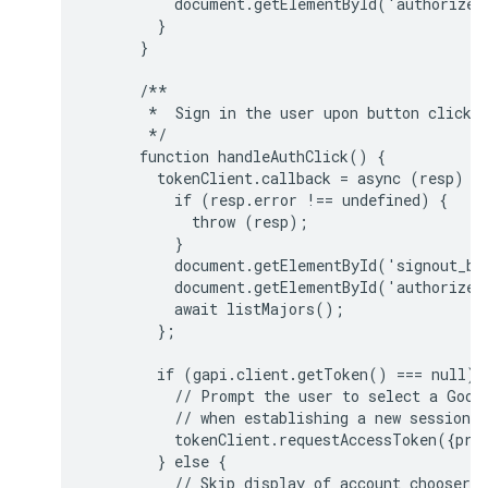
          document.getElementById('authorize_
        }

      }

      /**

       *  Sign in the user upon button click.

       */

      function handleAuthClick() {

        tokenClient.callback = async (resp) =>
          if (resp.error !== undefined) {

            throw (resp);

          }

          document.getElementById('signout_bu
          document.getElementById('authorize_
          await listMajors();

        };

        if (gapi.client.getToken() === null) {
          // Prompt the user to select a Googl
          // when establishing a new session.

          tokenClient.requestAccessToken({prom
        } else {

          // Skip display of account chooser a