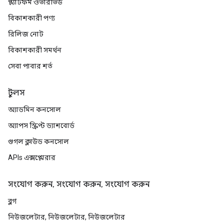
প্ল্যাটফর্ম ওভারভিউ
বিকাশকারী পণ্য
রিলিজ নোট
বিকাশকারী সমর্থন
সেবা পাবার শর্ত
টুলস
অ্যাডমিন কনসোল
অ্যাপস স্ক্রিপ্ট ড্যাশবোর্ড
গুগল ক্লাউড কনসোল
APIs এক্সপ্লোরার
সংযোগ করুন, সংযোগ করুন, সংযোগ করুন
ব্লগ
নিউজলেটার, নিউজলেটার, নিউজলেটার