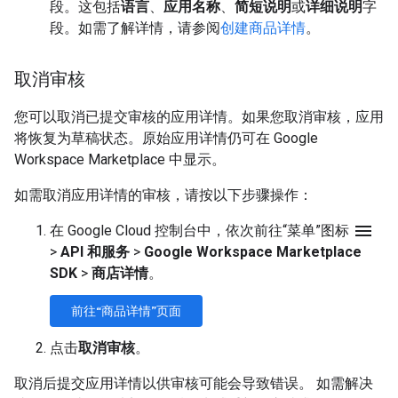
段。这包括
语言
、
应用名称
、
简短说明
或
详细说明
字
段。如需了解详情，请参阅
创建商品详情
。
取消审核
您可以取消已提交审核的应用详情。如果您取消审核，应用
将恢复为草稿状态。原始应用详情仍可在 Google
Workspace Marketplace 中显示。
如需取消应用详情的审核，请按以下步骤操作：
menu
在 Google Cloud 控制台中，依次前往“菜单”图标
>
API 和服务
>
Google Workspace Marketplace
SDK
>
商店详情
。
前往“商品详情”页面
点击
取消审核
。
取消后提交应用详情以供审核可能会导致错误。 如需解决