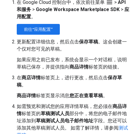
menu
在 Google Cloud 控制台中，依次前往菜单
>
API
和服务
>
Google Workspace Marketplace SDK
>
应
用配置
。
前往“应用配置”
更新配置详细信息，然后点击
保存草稿
。这会创建一
个仅对您可见的草稿。
如果应用之前已发布，系统会显示一个对话框，说明
草稿已保存，并提供指向
商品详情
标签页的链接。
在
商店详情
标签页上，进行更改，然后点击
保存草
稿
。
商品详情
标签页显示消息
您正在查看草稿
。
如需预览和测试您的应用详情草稿，您必须在
商品详
情
标签页的
草稿测试人员
部分中，将您的电子邮件地
址添加到
草稿测试人员电子邮件地址
字段。您还可以
添加其他草稿测试人员。 如需了解详情，请参阅
测试