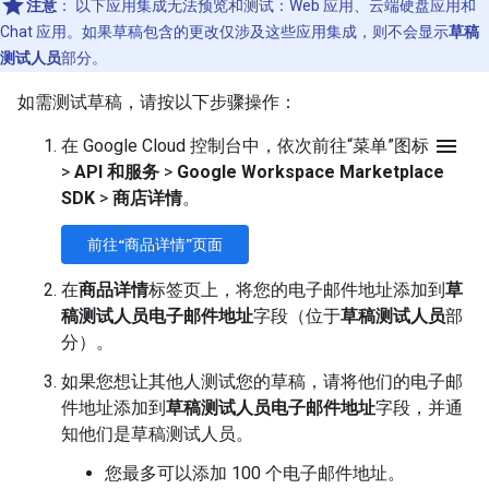
注意
：
以下应用集成无法预览和测试：Web 应用、云端硬盘应用和
Chat 应用。如果草稿包含的更改仅涉及这些应用集成，则不会显示
草稿
测试人员
部分。
如需测试草稿，请按以下步骤操作：
menu
在 Google Cloud 控制台中，依次前往“菜单”图标
>
API 和服务
>
Google Workspace Marketplace
SDK
>
商店详情
。
前往“商品详情”页面
在
商品详情
标签页上，将您的电子邮件地址添加到
草
稿测试人员电子邮件地址
字段（位于
草稿测试人员
部
分）。
如果您想让其他人测试您的草稿，请将他们的电子邮
件地址添加到
草稿测试人员电子邮件地址
字段，并通
知他们是草稿测试人员。
您最多可以添加 100 个电子邮件地址。