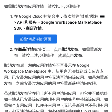
如需取消发布应用详情，请按以下步骤操作：
menu
在 Google Cloud 控制台中，依次前往“菜单”图标
>
API 和服务
>
Google Workspace Marketplace
SDK
>
商店详情
。
前往“商品详情”页面
在
商品详情
标签页上，点击
取消发布
。如需重新发
布，请按上述步骤操作，然后点击
发布
。
取消发布后，您的应用详情将不再显示在 Google
Workspace Marketplace 中。新用户无法找到或安装该应
用。已安装您应用的用户将无法再访问该应用。如果您重新
发布，之前安装过您应用的用户将重新获得访问权限。
虽然取消发布旨在阻止所有用户访问应用，但它并不能始终
如一地从已安装该应用的现有用户的账号中移除该应用。如
需完全弃用应用，以便任何用户（无论是新用户还是现有用
户）都无法访问该应用，您必须删除关联的 Cloud 项目。如