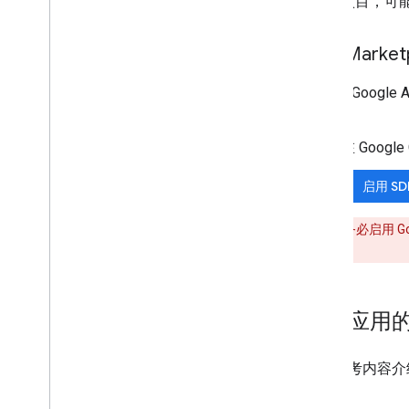
项目，可
启用 Marketp
在使用 Google
API。
在 Google
启用 SD
警告
：
请务必启用 Goog
成的不同工具。
确定应用
以下参考内容介绍了 