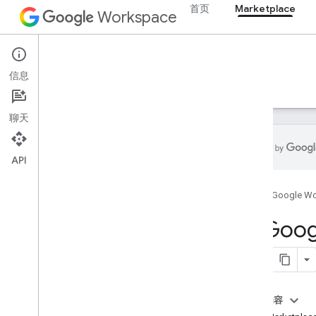
首页
Marketplace
Workspace
Marketplace
信息
概览
指南
参考文档
支持
聊天
API
Google Workspace Marketplace SDK
简介
首页
Google W
开始使用 Google Workspace
在 Goog
发布应用
概览和要求
配置 OAuth
在 Marketplace SDK 中配置您的应用
本页内容
创建商品详情