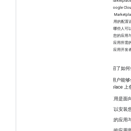
启用 Marketplac
应用审核流程和要求
在 Google C
启用 Marketpla
宣传您的应用
确定应用的配置
让您的应用出现在 Marketplace 中
选择哪些人可
创建促销徽章
确定您的应用与 G
指定应用所需
管理应用详情
提供应用开发
更新或取消发布应用详情
列出应用集成
本页介绍了如何使用 G
获取有关应用使用情况的分析数据
回复用户评价
如需让用户能够使用
获取应用安装和许可详情
Marketplace
高级
应用是面向特
选择范围
可以安装您的
您的应用与哪
您的应用所需