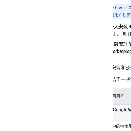
注意
：
对于 Google
作原理，请参阅
用户如何
个人安装 
应用。即
仅限管理
Marke
常见的安装和公
下表总结了一些
预期应用用户
针对为 Google 
的应用
贵组织中的特定