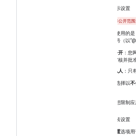
应用显示设置
警告
：
选择公开范围
如果您使用的是 
个人账号（以“@
公开
：您
审核并批
私人
：只
如果您选择以
不
面。
如果您想限制应
应用安装设置
安装设置
选项用于