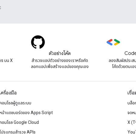
C
ตัวอย่างโค้ด
Code
s บน X
สํารวจแอปตัวอย่างของเราหรือคัด
ลองสัมผัสประส
ลอกแอปเพื่อสร้างแอปของคุณเอง
โค้ดด้วยตนเองท
เครื่องมือ
เชื่
คอนโซลผู้ดูแลระบบ
บล็อ
หน้าแดชบอร์ดของ Apps Script
จดหม
คอนโซล Google Cloud
X (T
โปรแกรมสำรวจ APIs
You