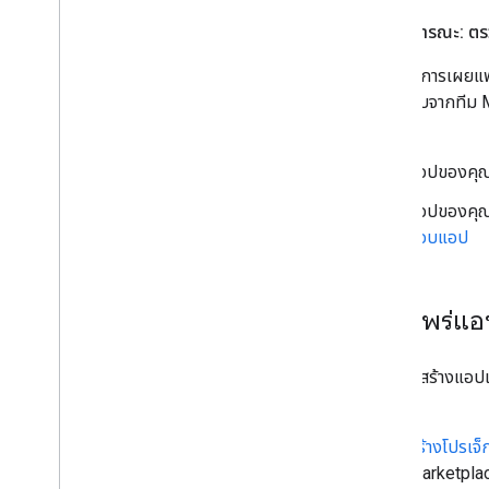
แอปสาธารณะ: ตรว
หากต้องการเผยแพ
ตรวจสอบจากทีม M
สอบ
แอปของคุณ
แอปของคุณต
สอบแอป
เผยแพร่แอ
หลังจากสร้างแอป
นี้
สร้างโปรเจ
Marketplac