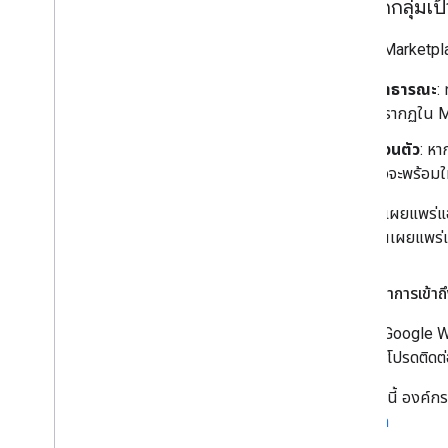
กำหนดกลุ่มเป
แอปใน Marketpl
สาธารณะ
:
ปรากฏใน M
ส่วนตัว
: ห
ตัวจะพร้อมใ
หลังจากเผยแพร่แอ
ต้องก่อนเผยแพร่
กำหนดค่าการเข้า
องค์กร Google W
อนุญาต โปรดติดต่
นอกจากนี้ องค์กร
แอปแชท