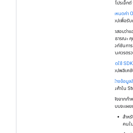
ใช้โปรเจ็กต์
กำหนดค่า O
แอปเพื่อรั
ทดสอบว่าแ
สาธารณะ ค
ฟังก์ชันกา
คุณควรตรวจส
เปิดใช้ S
แอปพลิเคช
สร้างข้อมูล
สินค้าใน St
หลังจากกำห
ระบบจะเผยแพ
สำหร
คนใน