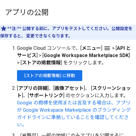
アプリの公開
**注:**
公開する前に、アプリをテストしてください。公開設定を
保存すると、 変更できなくなります。
menu
Google Cloud コンソールで、[
メニュー
]
>
[
API と
サービス
]
>
[
Google Workspace Marketplace SDK
]
>
[
ストアの掲載情報
] をクリックします。
[ストアの掲載情報] に移動
[
アプリの詳細
]、[
画像アセット
]、 [
スクリーンショッ
ト
]、[
サポートリンク
] のセクションに入力します。
Google の商標を使用または言及する場合は、アプリ
が
Google Workspace Marketplace のブランディング
ガイドラインに準拠していることを確認してくださ
い。
（省略可）一部の地域にのみアプリを公開するに