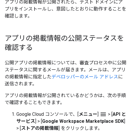
アプリの掲載情報が公開されたら、テスト ドメインにア
プリをインストールし、意図したとおりに動作することを
確認します。
アプリの掲載情報の公開ステータスを
確認する
公開アプリの掲載情報については、審査プロセス中に公開
ステータスに関するメールが届きます。メールは、アプリ
の掲載情報に指定した
デベロッパーのメール アドレス
に
送信されます。
アプリの掲載情報が公開されているかどうかは、次の手順
で確認することもできます。
menu
Google Cloud コンソールで、[
メニュー
]
>
[
API と
サービス
]
>
[
Google Workspace Marketplace SDK
]
>
[
ストアの掲載情報
] をクリックします。