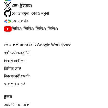
এক্স (টুইটার)
কোড নমুনা, কোড নমুনা
কোডল্যাব
ভিডিও, ভিডিও, ভিডিও, ভিডিও
ডেভেলপারদের জন্য Google Workspace
প্ল্যাটফর্ম ওভারভিউ
বিকাশকারী পণ্য
রিলিজ নোট
বিকাশকারী সমর্থন
সেবা পাবার শর্ত
টুলস
অ্যাডমিন কনসোল