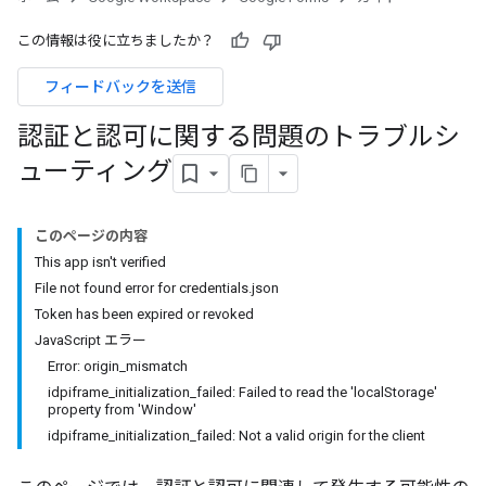
この情報は役に立ちましたか？
フィードバックを送信
認証と認可に関する問題のトラブルシ
ューティング
このページの内容
This app isn't verified
File not found error for credentials.json
Token has been expired or revoked
JavaScript エラー
Error: origin_mismatch
idpiframe_initialization_failed: Failed to read the 'localStorage'
property from 'Window'
idpiframe_initialization_failed: Not a valid origin for the client