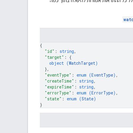
כלל כל ההתראות אמורות להישלח בתוך כמה
wat
{
"id"
: 
string
,
"target"
: 
{
object (
WatchTarget
)
}
,
"eventType"
: 
enum (
EventType
)
,
"createTime"
: 
string
,
"expireTime"
: 
string
,
"errorType"
: 
enum (
ErrorType
)
,
"state"
: 
enum (
State
)
}