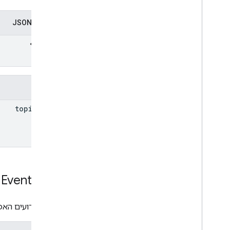
ייצוג ב-JSON
שדות
topic
Name
Event
Type
סוגי האירועים הא