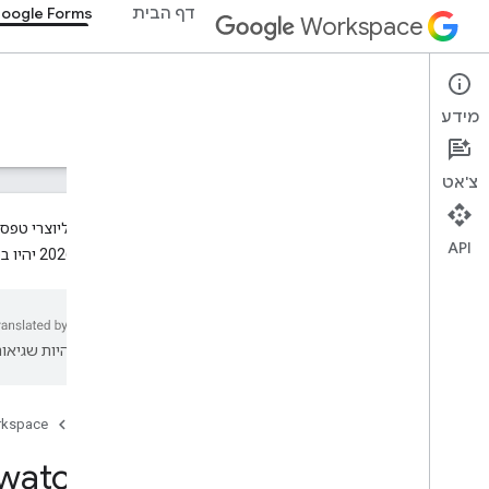
דף הבית
oogle Forms
Workspace
Google Forms
מידע
סקירה כללית
מדריכים
חומרי עזר
תמיכה
צ'אט
API
30 ביוני 2026 יהיו במצב 'לא פורסם' כברירת מחדל. מידע נוסף זמין במאמר
ממשק API של Forms
v1
סקירה כללית
עשויות להיות שגיאות
משאבי REST
טפסים
דף הבית
rkspace
forms
.
responses
forms
.
watches
watches
סקירה כללית