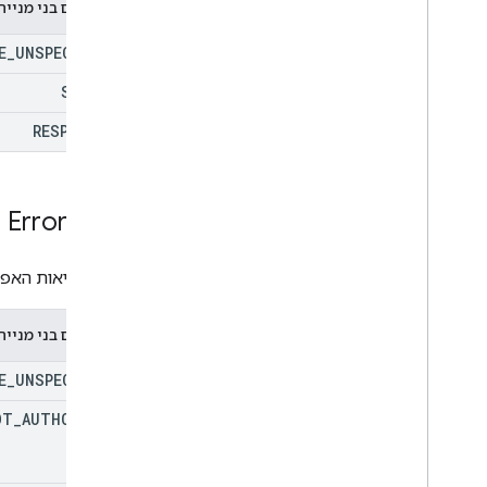
טיפוסים בני מנייה (num
E
_
UNSPECIFIED
SCHEMA
RESPONSES
Error
Type
סוגי השגיאות האפש
טיפוסים בני מנייה (num
E
_
UNSPECIFIED
OT
_
AUTHORIZED