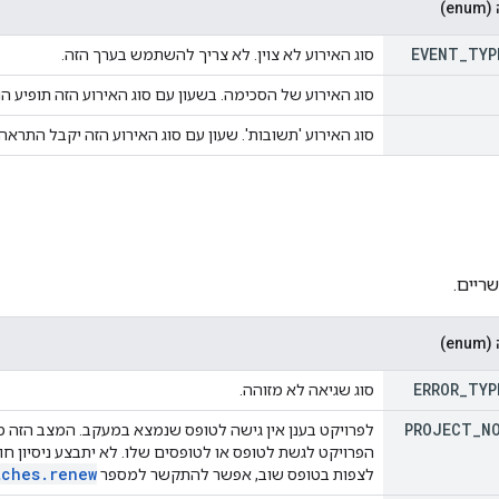
e)
EVENT
_
TYP
סוג האירוע לא צוין. לא צריך להשתמש בערך הזה.
סוג האירוע של הסכימה. בשעון עם סוג האירוע הזה תופיע הו
סוג האירוע 'תשובות'. שעון עם סוג האירוע הזה יקבל התר
ריים.
e)
ERROR
_
TYP
סוג שגיאה לא מזוהה.
PROJECT
_
N
לפרויקט בענן אין גישה לטופס שנמצא במעקב. המצב ה
הפרויקט לגשת לטופס או לטופסים שלו. לא יתבצע ניסיון חו
tches
.
renew
לצפות בטופס שוב, אפשר להתקשר למספר