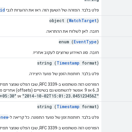
_id
פלט בלבד. המזהה של השעון הזה. ראו את ההערות לגבי
object (
WatchTarget
)
חובה. לאן לשלוח את ההתראה.
enum (
EventType
)
חובה. סוג האירוע שרוצים לעקוב אחריו.
string (
Timestamp
format)
פלט בלבד. חותמת הזמן של מועד היצירה.
3, 6 או 9. אפשר להשתמש גם בשינויים (offsets) אחרים מלבד 'Z'. דוגמאות:
+05:30"
"2014-10-02T15:01:23.045123456Z"
או
string (
Timestamp
format)
enew
פלט בלבד. חותמת זמן של מועד התפוגה. כל קריאה ל-