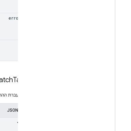
error
Type
state
atch
Target
היעד להעברת ההת
ייצוג ב-JSON