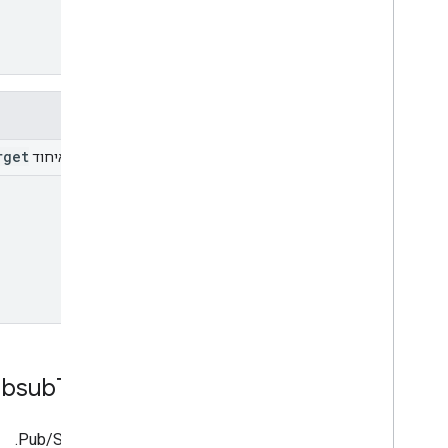
שדות
rget
שדה האיחוד
topic
ubsub
Topic
נושא Pub/Sub.