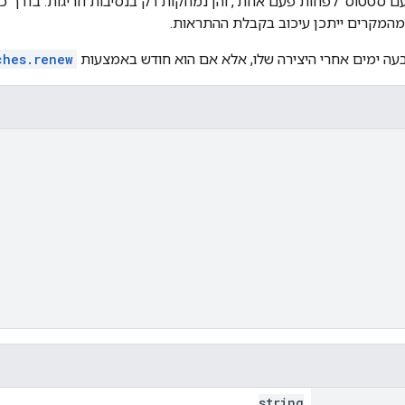
ם סטטוס 'לפחות פעם אחת', והן נמחקות רק בנסיבות חריגות. בדרך 
מהמקרים ייתכן עיכוב בקבלת ההתראות.
עה ימים אחרי היצירה שלו, אלא אם הוא חודש באמצעות
ches.renew
string