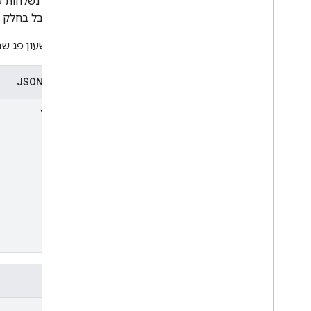
ההודעות נשלחות ע
שניות, אבל בחלק 
תוקף השעון פג שב
ייצוג ב-JSON
שדות
id