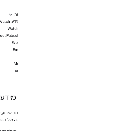
create
delete
בדף הזה
list
מקור מידע: Watch
חדש
WatchTarget
loudPubsubTopic
סוגים
EventType
משוב
ErrorType
v1beta
מדינה
מגבלות שימוש
Methods
create
מקור מידע: atch
מעקב אחר אירועים
עם המזהה של הט