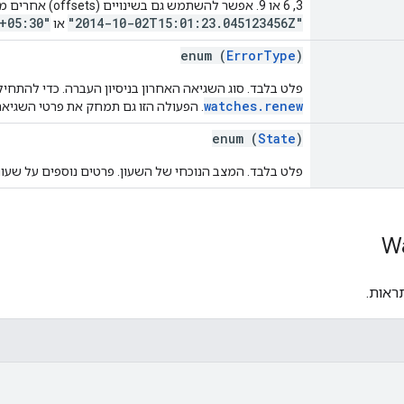
3, 6 או 9. אפשר להשתמש גם בשינויים (offsets) אחרים מלבד 'Z'. דוגמאות:
+05:30"
"2014-10-02T15:01:23.045123456Z"
או
enum (
ErrorType
)
פלט בלבד. סוג השגיאה האחרון בניסיון העברה. כדי להתח
watches.renew
. הפעולה הזו גם תמחק את פרטי השגיא
enum (
State
)
פלט בלבד. המצב הנוכחי של השעון. פרטים נוספים על שעונ
W
ראות.