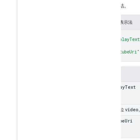
影片連結。
JSON 表示法
{
"displayText
"youtubeUri"
}
欄位
display
Text
video
聯集欄位
youtube
Uri