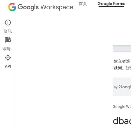
首頁
Google Forms
Workspace
Google Forms
資訊
總覽
指南
參考資料
支援
即時通訊
為讓表單建立者進一
API
為未發布狀態。詳
Forms API
第 1 版
總覽
REST 資源
首頁
Google W
表單
forms
.
responses
Feedba
forms
.
watches