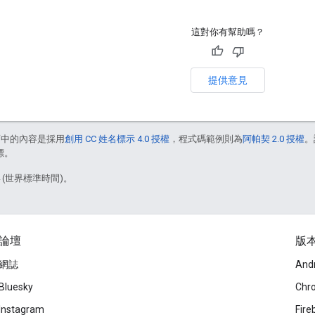
這對你有幫助嗎？
提供意見
面中的內容是採用
創用 CC 姓名標示 4.0 授權
，程式碼範例則為
阿帕契 2.0 授權
。
標。
4 (世界標準時間)。
論壇
版
網誌
And
Bluesky
Chr
Instagram
Fire