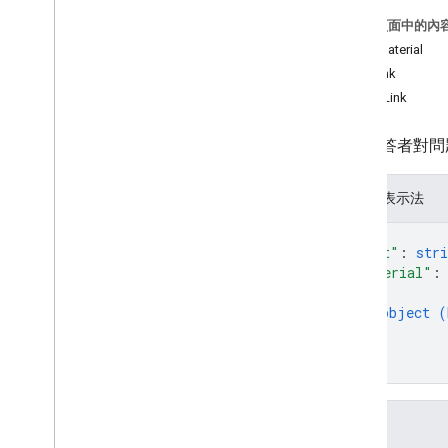
類型
這個頁面中的內
意見回饋
ExtraMaterial
v1beta
TextLink
用量限制
VideoLink
針對作答者對問
JSON 表示法
{
"text"
: 
stri
"material"
:
{
object (
}
]
}
欄位