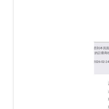
除非另有註明，否則本頁
和/或其關聯企業的註冊商
上次更新時間：2026-02-2
互動交流
Google Developer Program
Google Developer Groups
Google Developer Experts