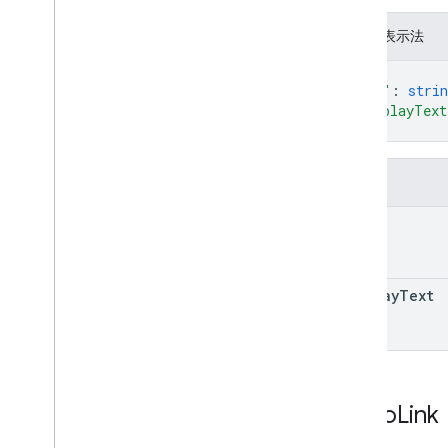
JSON 表示法
{
"uri"
: 
strin
"displayText
}
欄位
uri
display
Text
Video
Link