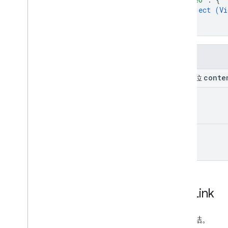
object (
Vi
}
}
欄位
conte
聯集欄位
link
video
Text
Link
文字連結。