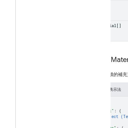
text
material[]
Extra
Mater
意見回饋的補充
JSON 表示法
{
"link"
: 
{
object (
Te
}
,
"video"
: 
{