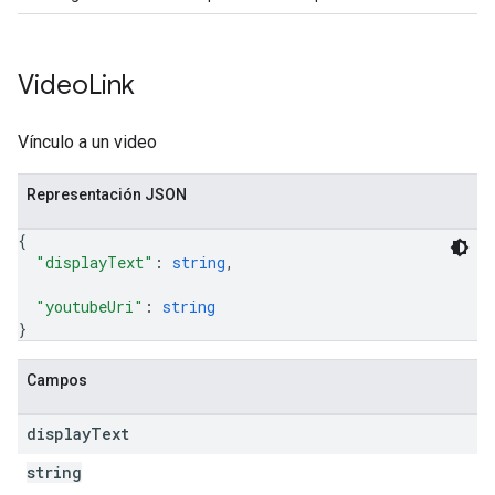
Video
Link
Vínculo a un video
Representación JSON
{
"displayText"
: 
string
,
"youtubeUri"
: 
string
}
Campos
display
Text
string