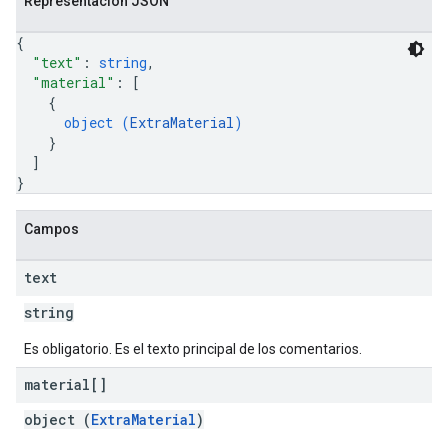
Representación JSON
{
"text"
: 
string
,
"material"
: 
[
{
object (
ExtraMaterial
)
}
]
}
Campos
text
string
Es obligatorio. Es el texto principal de los comentarios.
material[]
object (
ExtraMaterial
)