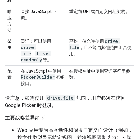
程
响
直接 JavaScript 回
重定向 URI 或自定义网址架构。
应
调。
方
法
drive
.
范
灵活；可以使用
严格；仅允许使用
drive
.
file
围
，且不能与其他范围组合使
file
drive
.
、
用。
readonly
等。
配
在 JavaScript 中使用
在授权网址中使用查询字符串参
Picker
Builder
置
流畅
数。
接口。
请注意，如需使用
drive.file
范围，用户必须在访问
Google Picker 时登录。
主要战略差异如下：
Web 应用专为高互动性和深度自定义而设计（例如，
按文件类型显示特定视图，并将视图限制为特定云端