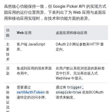
虽然核心功能保持一致，但 Google Picker API 的实现方式
因应用的运行位置而异。下表列出了为 Web 应用与桌面应
用和移动应用实现时，在技术和功能方面的差异。
功
Web 应用
桌面应用和移动应用
能
主
客户端 JavaScript
OAuth 2.0 网址参数和 HTTP 重
要
库。
定向。
技
术
渲
集成到应用的现有界面
在用户默认系统浏览器的新标签
染
布局中。
页中打开。无法再在嵌入式
WebView 中显示。
trigger
_
身
需要通过
通过将
setOAuthToken
onepick=true
份
传
添加到 OAuth
验
递特定的访问令牌。
请求来触发。
证
流