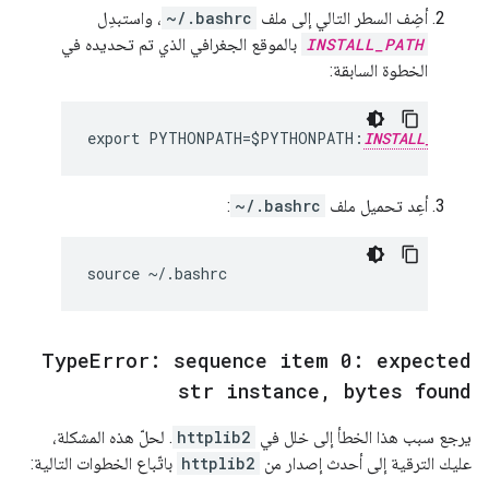
أضِف السطر التالي إلى ملف
~/.bashrc
، واستبدِل
INSTALL_PATH
بالموقع الجغرافي الذي تم تحديده في
الخطوة السابقة:
export PYTHONPATH=$PYTHONPATH:
INSTALL_PATH
أعِد تحميل ملف
~/.bashrc
:
Type
Error: sequence item 0: expected
str instance
,
bytes found
يرجع سبب هذا الخطأ إلى خلل في
httplib2
. لحلّ هذه المشكلة،
عليك الترقية إلى أحدث إصدار من
httplib2
باتّباع الخطوات التالية: