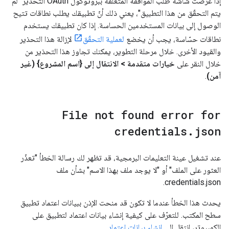
إذا عرضت شاشة طلب الموافقة المتعلّقة ببروتوكول OAuth التحذير "لم
يتم التحقّق من هذا التطبيق"، يعني ذلك أنّ تطبيقك يطلب نطاقات تتيح
الوصول إلى بيانات المستخدمين الحساسة. إذا كان تطبيقك يستخدم
نطاقات حسّاسة، يجب أن يخضع
لعملية التحقّق
لإزالة هذا التحذير
والقيود الأخرى. خلال مرحلة التطوير، يمكنك تجاوز هذا التحذير من
خلال النقر على
خيارات متقدمة > الانتقال إلى {اسم المشروع} (غير
آمن)
.
File not found error for
credentials
.
json
عند تشغيل عينة التعليمات البرمجية، قد تظهر لك رسالة الخطأ "تعذّر
العثور على الملف" أو "لا يوجد ملف بهذا الاسم" بشأن ملف
credentials.json.
يحدث هذا الخطأ عندما لا تكون قد منحت الإذن ببيانات اعتماد تطبيق
سطح المكتب. للتعرّف على كيفية إنشاء بيانات اعتماد لتطبيق على
الكمبيوتر، انتقِل إلى
إنشاء بيانات اعتماد
.