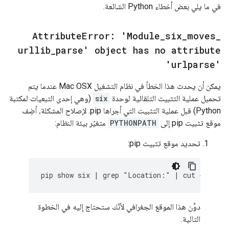
في ما يلي بعض أخطاء Python الشائعة.
Attribute
Error: 'Module
_
six
_
moves
_
urllib
_
parse' object has no attribute
'urlparse'
يمكن أن يحدث هذا الخطأ في نظام التشغيل Mac OSX عندما يتم
تحميل عملية التثبيت التلقائية لوحدة
six
(وهي إحدى التبعيات لمكتبة
Python) قبل عملية التثبيت التي أجراها pip. لإصلاح المشكلة، أضِف
موقع تثبيت pip إلى
PYTHONPATH
متغيّر بيئة النظام:
تحديد موقع تثبيت pip:
دوِّن هذا الموقع الجغرافي لأنّك ستحتاج إليه في الخطوة
التالية.