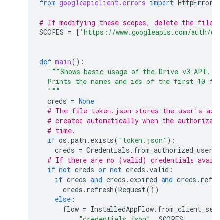
from
googleapiclient.errors
import
HttpError
# If modifying these scopes, delete the file 
SCOPES
=
[
"https://www.googleapis.com/auth/dr
def
main
():
"""Shows basic usage of the Drive v3 API.
  Prints the names and ids of the first 10 fi
  """
creds
=
None
# The file token.json stores the user's acc
# created automatically when the authorizat
# time.
if
os
.
path
.
exists
(
"token.json"
):
creds
=
Credentials
.
from_authorized_user_
# If there are no (valid) credentials avail
if
not
creds
or
not
creds
.
valid
:
if
creds
and
creds
.
expired
and
creds
.
refre
creds
.
refresh
(
Request
())
else
:
flow
=
InstalledAppFlow
.
from_client_sec
"credentials.json"
,
SCOPES