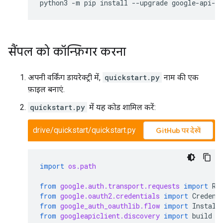
python3
-
m
pip
install
--
upgrade
google
-
api
-
p
सैंपल को कॉन्फ़िगर करना
अपनी वर्किंग डायरेक्ट्री में,
quickstart.py
नाम की एक
फ़ाइल बनाएं.
quickstart.py
में यह कोड शामिल करें:
drive/quickstart/quickstart.py
GitHub पर देखें
import
os.path
from
google.auth.transport.requests
import
Re
from
google.oauth2.credentials
import
Credent
from
google_auth_oauthlib.flow
import
Install
from
googleapiclient.discovery
import
build