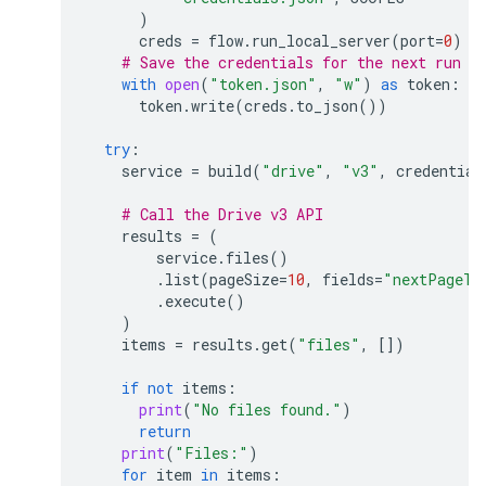
)
creds
=
flow
.
run_local_server
(
port
=
0
)
# Save the credentials for the next run
with
open
(
"token.json"
,
"w"
)
as
token
:
token
.
write
(
creds
.
to_json
())
try
:
service
=
build
(
"drive"
,
"v3"
,
credential
# Call the Drive v3 API
results
=
(
service
.
files
()
.
list
(
pageSize
=
10
,
fields
=
"nextPageTo
.
execute
()
)
items
=
results
.
get
(
"files"
,
[])
if
not
items
:
print
(
"No files found."
)
return
print
(
"Files:"
)
for
item
in
items
: