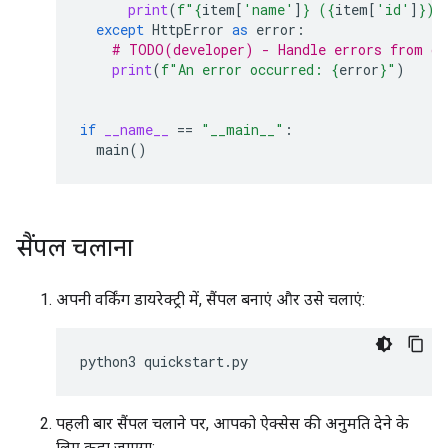
print
(
f
"
{
item
[
'name'
]
}
 (
{
item
[
'id'
]
}
)"
except
HttpError
as
error
:
# TODO(developer) - Handle errors from dr
print
(
f
"An error occurred: 
{
error
}
"
)
if
__name__
==
"__main__"
:
main
()
सैंपल चलाना
अपनी वर्किंग डायरेक्ट्री में, सैंपल बनाएं और उसे चलाएं:
python3
quickstart
.
py
पहली बार सैंपल चलाने पर, आपको ऐक्सेस की अनुमति देने के
लिए कहा जाएगा: