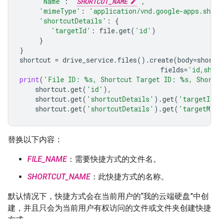
'Name'
:
'
SHORTCUT_NAME
'
,
'mimeType'
:
'application/vnd.google-apps.shor
'shortcutDetails'
:
{
'targetId'
:
file
.
get
(
'id'
)
}
}
shortcut
=
drive_service
.
files
()
.
create
(
body
=
short
fields
=
'id,sho
print
(
'File ID: 
%s
, Shortcut Target ID: 
%s
, Short
shortcut
.
get
(
'id'
),
shortcut
.
get
(
'shortcutDetails'
)
.
get
(
'targetId'
shortcut
.
get
(
'shortcutDetails'
)
.
get
(
'targetMim
替换以下内容：
FILE_NAME
：需要快捷方式的文件名。
SHORTCUT_NAME
：此快捷方式的名称。
默认情况下，快捷方式会在当前用户的“我的云端硬盘”中创
建，并且只会为当前用户有权访问的文件或文件夹创建快捷