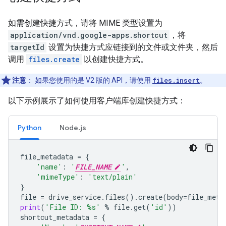
如需创建快捷方式，请将 MIME 类型设置为
application/vnd.google-apps.shortcut
，将
targetId
设置为快捷方式应链接到的文件或文件夹，然后
调用
files.create
以创建快捷方式。
注意
：
如果您使用的是 V2 版的 API，请使用
files.insert
。
以下示例展示了如何使用客户端库创建快捷方式：
Python
Node.js
file_metadata
=
{
'name'
:
'
FILE_NAME
'
,
'mimeType'
:
'text/plain'
}
file
=
drive_service
.
files
()
.
create
(
body
=
file_meta
print
(
'File ID: 
%s
'
%
file
.
get
(
'id'
))
shortcut_metadata
=
{