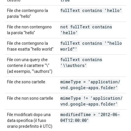
cestino
full
Text contains 'hello'
File che contengono la
parola "hello"
not full
Text contains
File che non contengono
'hello'
la parola "hello"
full
Text contains '"hello
File che contengono la
world"'
frase esatta "hello world"
full
Text contains
File con una query che
'\\authors'
contiene il carattere "\"
(ad esempio, "\authors")
mime
Type = 'application
/
File che sono cartelle
vnd
.
google-apps
.
folder'
mime
Type != 'application
/
File che non sono cartelle
vnd
.
google-apps
.
folder'
modified
Time > '2012-06-
File modificati dopo una
04T12:00:00'
data specifica (il fuso
orario predefinito è UTC)