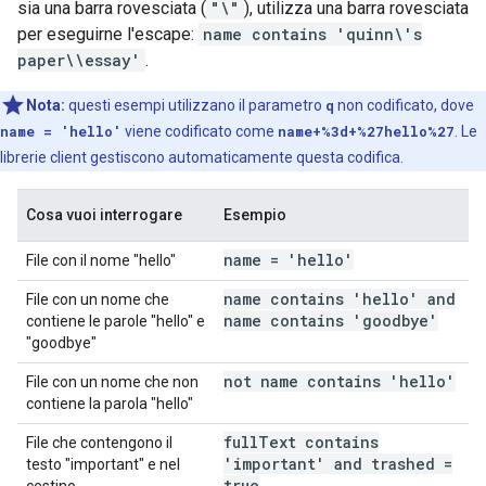
sia una barra rovesciata (
"\"
), utilizza una barra rovesciata
per eseguirne l'escape:
name contains 'quinn\'s
paper\\essay'
.
Nota:
questi esempi utilizzano il parametro
q
non codificato, dove
name = 'hello'
viene codificato come
name+%3d+%27hello%27
. Le
librerie client gestiscono automaticamente questa codifica.
Cosa vuoi interrogare
Esempio
name = 'hello'
File con il nome "hello"
name contains 'hello' and
File con un nome che
name contains 'goodbye'
contiene le parole "hello" e
"goodbye"
not name contains 'hello'
File con un nome che non
contiene la parola "hello"
full
Text contains
File che contengono il
'important' and trashed =
testo "important" e nel
true