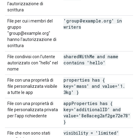
l'autorizzazione di
scrittura
'group@example
.
org' in
File per cui i membri del
writers
gruppo
"group@example.org"
hanno l'autorizzazione di
scrittura
shared
With
Me and name
File condivisi con l'utente
contains 'hello'
autorizzato con "hello" nel
nome
properties has {
File con una proprietà di
key='mass' and value='1
.
file personalizzata visibile
3kg' }
a tutte le app
app
Properties has {
File con una proprietà di
key='additional
ID' and
file personalizzata privata
value='8e8aceg2af2ge72e78'
per l'app richiedente
}
visibility = 'limited'
File che non sono stati