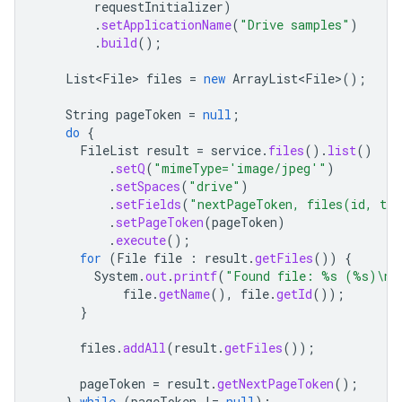
requestInitializer
)
.
setApplicationName
(
"Drive samples"
)
.
build
();
List<File>
files
=
new
ArrayList<File>
();
String
pageToken
=
null
;
do
{
FileList
result
=
service
.
files
().
list
()
.
setQ
(
"mimeType='image/jpeg'"
)
.
setSpaces
(
"drive"
)
.
setFields
(
"nextPageToken, files(id, ti
.
setPageToken
(
pageToken
)
.
execute
();
for
(
File
file
:
result
.
getFiles
())
{
System
.
out
.
printf
(
"Found file: %s (%s)\n"
file
.
getName
(),
file
.
getId
());
}
files
.
addAll
(
result
.
getFiles
());
pageToken
=
result
.
getNextPageToken
();
}
while
(
pageToken
!=
null
);