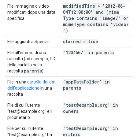
modified
Time > '2012-06-
File immagine o video
04T12:00:00' and (mime
modificati dopo una data
Type contains 'image
/
' or
specifica
mime
Type contains 'video
/
')
starred = true
File aggiunti a Speciali
'1234567' in parents
File all'interno di una
raccolta (ad esempio, l'ID
della cartella nella
parents
raccolta
)
'app
Data
Folder' in
File in una
cartella dei dati
parents
dell'applicazione
in una
raccolta
'test@example
.
org' in
File di cui l'utente
owners
"test@example.org" è il
proprietario
'test@example
.
org' in
File per cui l'utente
writers
"test@example.org" ha