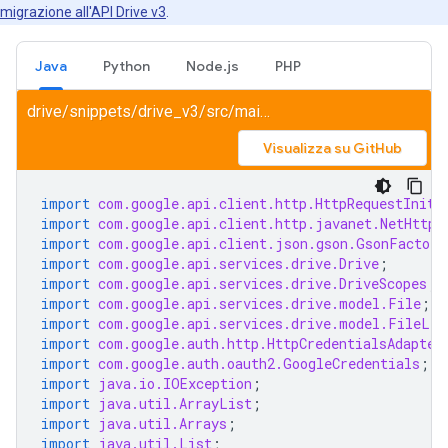
migrazione all'API Drive v3
.
Java
Python
Node.js
PHP
drive/snippets/drive_v3/src/main/java/SearchFile.java
Visualizza su GitHub
import
com.google.api.client.http.HttpRequestIniti
import
com.google.api.client.http.javanet.NetHttpT
import
com.google.api.client.json.gson.GsonFactory
import
com.google.api.services.drive.Drive
;
import
com.google.api.services.drive.DriveScopes
;
import
com.google.api.services.drive.model.File
;
import
com.google.api.services.drive.model.FileLis
import
com.google.auth.http.HttpCredentialsAdapter
import
com.google.auth.oauth2.GoogleCredentials
;
import
java.io.IOException
;
import
java.util.ArrayList
;
import
java.util.Arrays
;
import
java.util.List
;