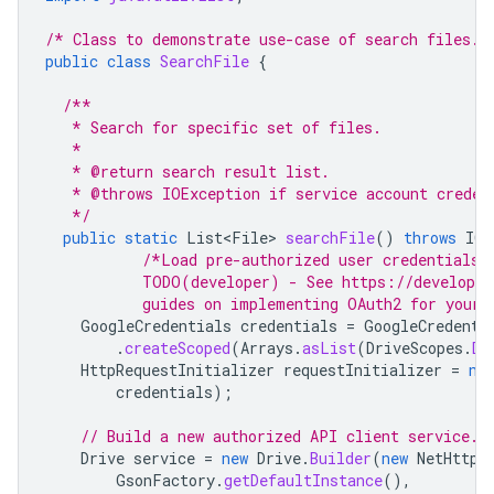
/* Class to demonstrate use-case of search files. 
public
class
SearchFile
{
/**
   * Search for specific set of files.
   *
   * @return search result list.
   * @throws IOException if service account creden
   */
public
static
List<File>
searchFile
()
throws
IOE
/*Load pre-authorized user credentials 
           TODO(developer) - See https://developer
           guides on implementing OAuth2 for your 
GoogleCredentials
credentials
=
GoogleCredenti
.
createScoped
(
Arrays
.
asList
(
DriveScopes
.
DR
HttpRequestInitializer
requestInitializer
=
ne
credentials
);
// Build a new authorized API client service.
Drive
service
=
new
Drive
.
Builder
(
new
NetHttpT
GsonFactory
.
getDefaultInstance
(),