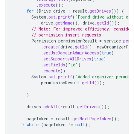
.
execute
();
for
(
Drive
drive
:
result
.
getDrives
())
{
System
.
out
.
printf
(
"Found drive without or
drive
.
getName
(),
drive
.
getId
());
// Note: For improved efficiency, consider
// permission insert requests
Permission
permissionResult
=
service
.
perm
.
create
(
drive
.
getId
(),
newOrganizerPer
.
setUseDomainAdminAccess
(
true
)
.
setSupportsAllDrives
(
true
)
.
setFields
(
"id"
)
.
execute
();
System
.
out
.
printf
(
"Added organizer permiss
permissionResult
.
getId
());
}
drives
.
addAll
(
result
.
getDrives
());
pageToken
=
result
.
getNextPageToken
();
}
while
(
pageToken
!=
null
);