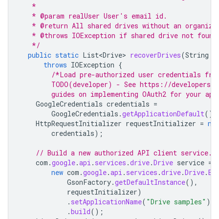
   *
   * @param realUser User's email id.
   * @return All shared drives without an organize
   * @throws IOException if shared drive not found
   */
public
static
List<Drive>
recoverDrives
(
String
r
throws
IOException
{
/*Load pre-authorized user credentials fro
        TODO(developer) - See https://developers.g
        guides on implementing OAuth2 for your app
GoogleCredentials
credentials
=
GoogleCredentials
.
getApplicationDefault
().
HttpRequestInitializer
requestInitializer
=
ne
credentials
);
// Build a new authorized API client service.
com
.
google
.
api
.
services
.
drive
.
Drive
service
=
new
com
.
google
.
api
.
services
.
drive
.
Drive
.
Bu
GsonFactory
.
getDefaultInstance
(),
requestInitializer
)
.
setApplicationName
(
"Drive samples"
)
.
build
();