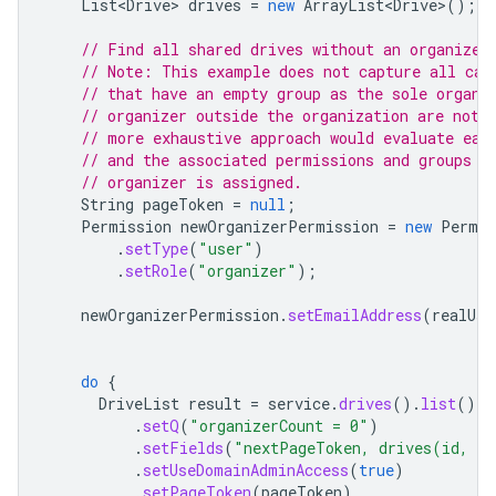
List<Drive>
drives
=
new
ArrayList<Drive>
();
// Find all shared drives without an organizer
// Note: This example does not capture all cas
// that have an empty group as the sole organi
// organizer outside the organization are not 
// more exhaustive approach would evaluate eac
// and the associated permissions and groups t
// organizer is assigned.
String
pageToken
=
null
;
Permission
newOrganizerPermission
=
new
Permis
.
setType
(
"user"
)
.
setRole
(
"organizer"
);
newOrganizerPermission
.
setEmailAddress
(
realUse
do
{
DriveList
result
=
service
.
drives
().
list
()
.
setQ
(
"organizerCount = 0"
)
.
setFields
(
"nextPageToken, drives(id, n
.
setUseDomainAdminAccess
(
true
)
.
setPageToken
(
pageToken
)