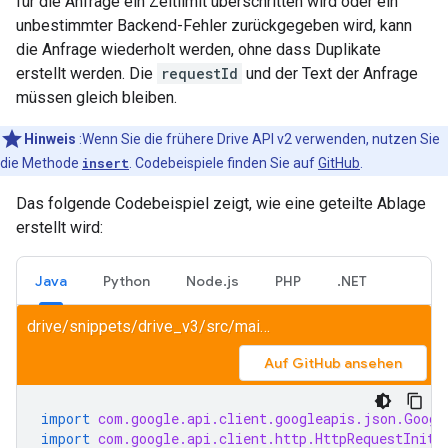
für die Anfrage ein Zeitlimit überschritten wird oder ein
unbestimmter Backend-Fehler zurückgegeben wird, kann
die Anfrage wiederholt werden, ohne dass Duplikate
erstellt werden. Die
requestId
und der Text der Anfrage
müssen gleich bleiben.
Hinweis
:Wenn Sie die frühere Drive API v2 verwenden, nutzen Sie
die Methode
insert
. Codebeispiele finden Sie auf
GitHub
.
Das folgende Codebeispiel zeigt, wie eine geteilte Ablage
erstellt wird:
Java
Python
Node.js
PHP
.NET
drive/snippets/drive_v3/src/main/java/CreateDrive.java
Auf GitHub ansehen
import
com.google.api.client.googleapis.json.Googl
import
com.google.api.client.http.HttpRequestIniti