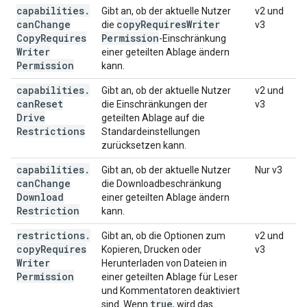
capabilities
.
Gibt an, ob der aktuelle Nutzer
v2 und
can
Change
copy
Requires
Writer
die
v3
Copy
Requires
Permission
-Einschränkung
Writer
einer geteilten Ablage ändern
Permission
kann.
capabilities
.
Gibt an, ob der aktuelle Nutzer
v2 und
can
Reset
die Einschränkungen der
v3
Drive
geteilten Ablage auf die
Restrictions
Standardeinstellungen
zurücksetzen kann.
capabilities
.
Gibt an, ob der aktuelle Nutzer
Nur v3
can
Change
die Downloadbeschränkung
Download
einer geteilten Ablage ändern
Restriction
kann.
restrictions
.
Gibt an, ob die Optionen zum
v2 und
copy
Requires
Kopieren, Drucken oder
v3
Writer
Herunterladen von Dateien in
Permission
einer geteilten Ablage für Leser
und Kommentatoren deaktiviert
true
sind. Wenn
, wird das