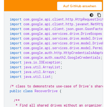
Auf GitHub ansehen
import
com.google.api.client.http.HttpRequestIniti
import
com.google.api.client.http.javanet.NetHttpT
import
com.google.api.client.json.gson.GsonFactory
import
com.google.api.services.drive.DriveScopes
;
import
com.google.api.services.drive.model.Drive
;
import
com.google.api.services.drive.model.DriveLi
import
com.google.api.services.drive.model.Permiss
import
com.google.auth.http.HttpCredentialsAdapter
import
com.google.auth.oauth2.GoogleCredentials
;
import
java.io.IOException
;
import
java.util.ArrayList
;
import
java.util.Arrays
;
import
java.util.List
;
/* class to demonstrate use-case of Drive's shared
public
class
RecoverDrive
{
/**
   * Find all shared drives without an organizer a