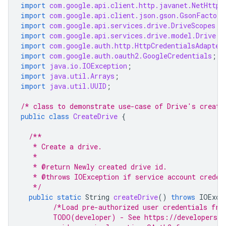
import
com.google.api.client.http.javanet.NetHttpT
import
com.google.api.client.json.gson.GsonFactory
import
com.google.api.services.drive.DriveScopes
;
import
com.google.api.services.drive.model.Drive
;
import
com.google.auth.http.HttpCredentialsAdapter
import
com.google.auth.oauth2.GoogleCredentials
;
import
java.io.IOException
;
import
java.util.Arrays
;
import
java.util.UUID
;
/* class to demonstrate use-case of Drive's create
public
class
CreateDrive
{
/**
   * Create a drive.
   *
   * @return Newly created drive id.
   * @throws IOException if service account creden
   */
public
static
String
createDrive
()
throws
IOExce
/*Load pre-authorized user credentials fro
        TODO(developer) - See https://developers.g