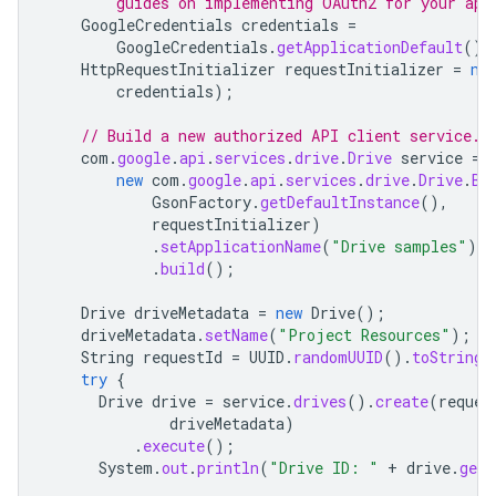
        guides on implementing OAuth2 for your app
GoogleCredentials
credentials
=
GoogleCredentials
.
getApplicationDefault
().
HttpRequestInitializer
requestInitializer
=
ne
credentials
);
// Build a new authorized API client service.
com
.
google
.
api
.
services
.
drive
.
Drive
service
=
new
com
.
google
.
api
.
services
.
drive
.
Drive
.
Bu
GsonFactory
.
getDefaultInstance
(),
requestInitializer
)
.
setApplicationName
(
"Drive samples"
)
.
build
();
Drive
driveMetadata
=
new
Drive
();
driveMetadata
.
setName
(
"Project Resources"
);
String
requestId
=
UUID
.
randomUUID
().
toString
(
try
{
Drive
drive
=
service
.
drives
().
create
(
reques
driveMetadata
)
.
execute
();
System
.
out
.
println
(
"Drive ID: "
+
drive
.
getI