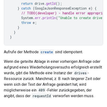
return
drive
.
getId
();
}
catch
(
GoogleJsonResponseException
e
)
{
// TODO(developer) - handle error appropriat
System
.
err
.
println
(
"Unable to create drive: 
throw
e
;
}
}
}
Aufrufe der Methode
create
sind idempotent.
Wenn die geteilte Ablage in einer vorherigen Anfrage oder
aufgrund eines Wiederholungsversuchs erfolgreich erstellt
wurde, gibt die Methode eine Instanz der
drives
-
Ressource zurück. Manchmal, z. B. nach längerer Zeit oder
wenn sich der Text der Anfrage geändert hat, wird
möglicherweise ein
409
-Fehler zurückgegeben, der
angibt, dass der
requestId
verworfen werden muss.