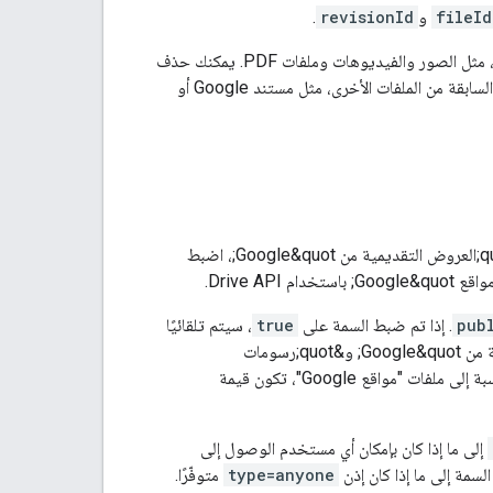
fileId
و
revisionId
.
يمكنك حذف نُسخ ملفات البيانات الثنائية التي تتضمّن محتوًى ثنائيًا في &quot;Drive&quot; فقط، مثل الصور والفيديوهات وملفات PDF. يمكنك حذف
نسخة معدَّلة من ملف BLOB عندما يتم وضع علامة "الاحتفاظ بها للأبد" عليها. لا يمكن حذف النُسخ السابقة من الملفات الأخرى، مثل مستند Google أو
لنشر مراجعة في &quot;مستندات Google&quot; و&quot;جداول بيانات Google&quot; و&quot;العروض التقديمية من Google&quot;، اضبط
pub
. إذا تم ضبط السمة على
true
، سيتم تلقائيًا
نشر أحدث المراجعات لملف، ما يؤدي إلى استبدال المراجعات السابقة. تتيح &quot;العروض التقديمية من Google&quot; و&quot;رسومات
 إلى ملفات "مواقع Google"، تكون قيمة
إلى ما إذا كان بإمكان أي مستخدم الوصول إلى
type=anyone
متوفّرًا.