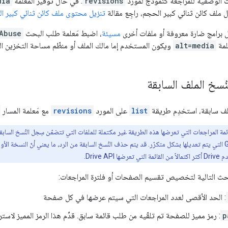
ات الوصفية للمراجعة كنموذج لمورد
revisions
. في حال توفير المَعلمة
dia
 ملف كائن ثنائي كبير الحجم، راجِع مقالة
تنزيل محتوى ملف كائن ثنائي كبير ا
ل برامج ضارة معروفة أو ملفات أخرى
مسيئة
، اضبط مَعلمة طلب البحث
Abuse
لمة
alt=media
ويكون المستخدم إما مالك الملف أو منظّم مساحة التخزين الس
سخ الملف السابقة
لف سابقة، استخدِم طريقة
list
على المورد
revisions
مع مَعلمة المسار
والعروض التقديمية من Google التي يتم تعديلها بشكل متكرّر. قد يتم حذف النُسخ السابقة من الرد، ما يعني أ
Drive .
لبحث التالية لتخصيص تقسيم الصفحات أو فلترة المراجعات:
: الحد الأقصى لعدد المراجعات التي سيتم عرضها في كل صفحة
p
: رمز مميز للصفحة تم تلقّيه من طلب قائمة سابق. قدِّم هذا الرمز المميز لاستر