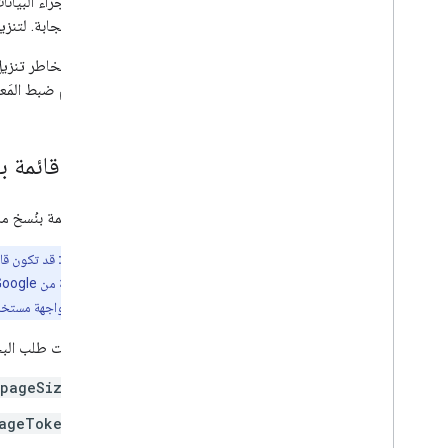
يعرض الإجراء البيان
نظرة عامة
نص الاستجابة. لتنزيل
دورة حياة التصنيف
إعداد النطاقات وإذن الوصول الإداري
لإقرارك بمخاطر تنزي
المقارنة بين الإصدارين التجريبي والتجريبي
عندما يتم ضبط المَع
البدء السريع
إنشاء تصنيف ونشره
تعديل تصنيف
عرض قائمة بنُ
تعطيل التصنيفات وتمكينها وحذفها
بحث في التصنيفات
لعرض قائمة بنُسخ م
تحديد المشاكل وحلّها
ملاحظة مهمة:
واجهة برمجة تطبيقات Google Picker
نظرة عامة
السابقة المرئي في واجهة مستخدم Drive أكثر اكتمالاً من القائمة التي تعرضها API
دمج Google Picker في تطبيقات الويب
مرِّر مَعلمات طلب ا
دمج Google Picker في تطبيقات أجهزة
الكمبيوتر والأجهزة الجوّالة
pageSize
نموذج الرمز
ageToken
التمديد والتشغيل التلقائي