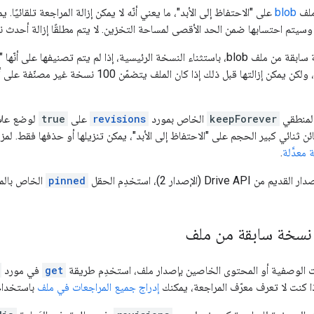
ملف
blob
، وسيتم احتسابها ضمن الحد الأقصى لمساحة التخزين. لا يتم مطلقًا إزالة أحدث نس
يمكن حذف أي نسخة سابقة من ملف blob، باستثناء النسخة الرئيسية، إذا لم يتم تصني
للإزالة لمدة 30 يومًا، ولكن يمكن إزالتها قبل ذل
لمنطقي
keepForever
الخاص بمورد
revisions
على
true
ثنائي كبير الحجم على "الاحتفاظ إلى الأبد"، يمكن تنزيلها أو حذفها فقط. لمزي
عدَّلة
.
Dr‏ (الإصدار 2)، استخدِم الحقل
pinned
الخاص بال
نسخة سابقة من ملف
ت الوصفية أو المحتوى الخاصين بإصدار ملف، استخدِم طريقة
get
في مورد
ذا كنت لا تعرف معرّف المراجعة، يمكنك
إدراج جميع المراجعات في ملف
باستخدام