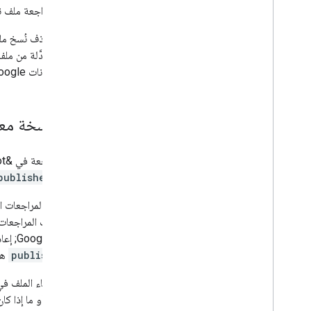
لحذف مراجعة ملف نه
جدول بيانات Google، وآخر نسخة متبقية من الملف الثنائي.
نشر نسخة معدّ
السمة
published
لا تعكس المراجعات ا
Google&quot; إعادة النشر التلقائي فقط، ويجب ضبط السمة
publishAuto
ه
إذا تم إنشاء الملف في نطاق ogle Workspace
المراجعة أو ما إذا كان الوصول