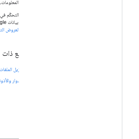
لمزيد من المعلومات،
و"جداول بيانات Google". لمزيد من المعلومات، يُرجى الاطّلاع على
و&quot;العروض التقديمية من Google&quot; و&quot;نماذج Google&quot; لجميع المستخدمين
مواضيع ذات 
تنزيل الملفا
الأدوار والأذو