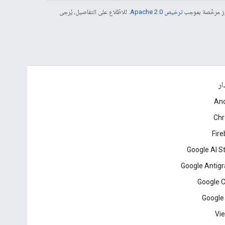
موز مرخّصة بموجب
ترخيص Apache 2.0‏
. للاطّلاع على التفاصيل، يُرجى
ار
And
Ch
Fir
Google AI S
Google Antigr
Google 
Google
Vie