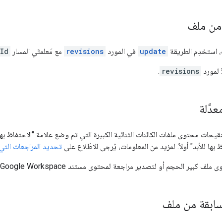
من ملف
، استخدِم الطريقة
update
في المورد
revisions
مع مَعلمتَي المسار
Id
 لمورد
revisions
.
دَّلة
حات محتوى ملفات الكائنات الثنائية الكبيرة التي تم وضع علامة "الاحتفاظ بها 
بها للأبد" أولاً. لمزيد من المعلومات، يُرجى الاطّلاع على
تحديد المراجعات التي
ر الحجم أو لتصدير مراجعة لمحتوى مستند Google Workspace، يُرجى الاطّلاع على
بقة من ملف