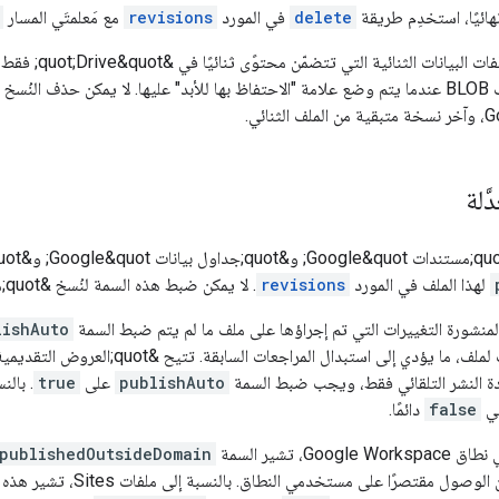
ائيًا، استخدِم طريقة
delete
في المورد
revisions
مع مَعلمتَي المسار
َلة
لهذا الملف في المورد
revisions
. لا يمكن ضبط هذه السمة لنُسخ &quot;مواقع Google&quot; باستخدام Drive API.
لمنشورة التغييرات التي تم إجراؤها على ملف ما لم يتم ضبط السمة
lishAuto
publishAuto
على
true
. بالنسبة
ي
false
دائمًا.
Go، تشير السمة
publishedOutsideDomain
 مقتصرًا على مستخدمي النطاق. بالنسبة إلى ملفات Sites، تشير هذه السمة إلى ما إذا كان إذن