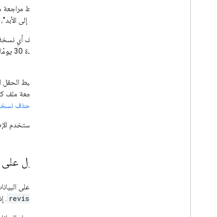
دمج أدوات Drive في تطبيق الويب
يمكن ضبط مراجعة 
الدمج مع مساحات Drive المشتركة
"الاحتفاظ إلى الأبد"
إدارة التصنيفات
الأساليب وأفضل الممارسات
تحديد المشاكل وحلّها
جديدة.
نشر تطبيق Drive
نقل البيانات إلى الإصدار الثالث من واجهة برمجة
يمكنك ضبط الحقل ا
تطبيقات Drive
ضبط مراجعة ملف كائن 
معدَّلة
أو
حذف نسخة م
Drive Activity API
نظرة عامة
إذا كنت تستخدم الإصدار القديم من ive API
نموذج البيانات
تقديم الطلبات
تثبيت مكتبة برامج
الحصول على 
الترحيل من الإصدار 1
البدء السريع
للحصول على البيانا
تحديد المشاكل وحلّها
و
revisionId
. إ
Drive Labels API