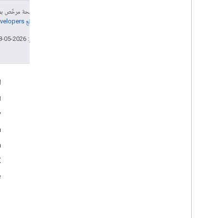
إنّ محتوى هذه الصفحة مرخّص 
مراجعة
سياسات موقع Google Developers‏
تاريخ التعديل الأخير: 2026-05-08 (حسب التوقيت العالمي المتفَّق عليه)
التفاعل
ا
Google Developer Program
ا
y
Google Developer Groups
m
Google Developer Experts
n
Accelerators
Google Cloud & NVIDIA
‫X ‏(
e