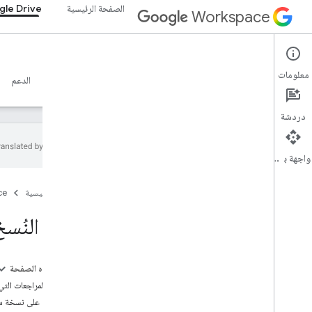
الصفحة الرئيسية
le Drive
Workspace
Google Drive
معلومات
نظرة عامة
الأدلة
المرجع
خادم MCP
نماذج
الدعم
دردشة
واجهة برمجة التطبيقات
البدء
الصفحة الرئيسية
ce
نظرة عامة على Drive API
بدء استخدام Google Workspace
إدارة النُس
إعداد موافقة OAuth
واجهة برمجة تطبيقات Drive
على هذه الصفحة
اختيار النطاقات
تحديد المراجعات التي
البدء السريع
الحصول على نسخة سا