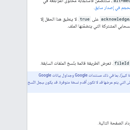
alt=me
، ستتضمّن الاستجابة محتوى المراجعة في
لحجم في إصدار سابق
.
acknowledge
على
true
. لا ينطبق هذا الحقل إلا
حابي المشتركة التي يتضمّنها الملف.
fileId
. تعرض الطريقة قائمة بنُسخ الملفات السابقة.
قد تكون قائمة المراجعات التي تعرضها هذه الطريقة غير مكتملة للملفات التي تتضمّن سِجل النُسخ السابقة كبيرًا، بما في ذلك مستندات Google وجداول بيانات Google
نّ النسخة الأولى التي يتم عرضها قد لا تكون أقدم نسخة متوفرة. قد يكون سِجل النُسخ
داد الصفحة التالية.