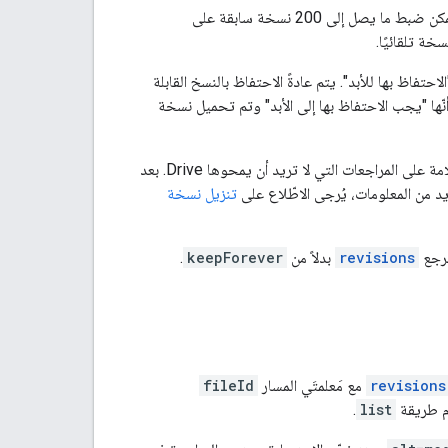
على "الاحتفاظ إلى الأبد"، ما يعني أنّه لا يمكن إزالة المراجعة تلقائيًا. يمكن ضبط ما يصل إلى 200 نسخة سابقة على
خة تلقائيًا.
فها على أنّها "الاحتفاظ بها للأبد". يتم عادةً الاحتفاظ بالنسخ القابلة
ك إذا كان الملف يتضمّن 100 نسخة غير مصنّفة على أنّها "يجب الاحتفاظ بها إلى الأبد" وتم تحميل نسخة
لوضع علامة على المراجعات التي لا تريد أن يمحوها Drive. بعد
د من المعلومات، يُرجى الاطّلاع على
تنزيل نسخة
مرجع
revisions
بدلاً من
keepForever
.
revisions
مع مَعلمتَي المسار
fileId
 طريقة
list
.