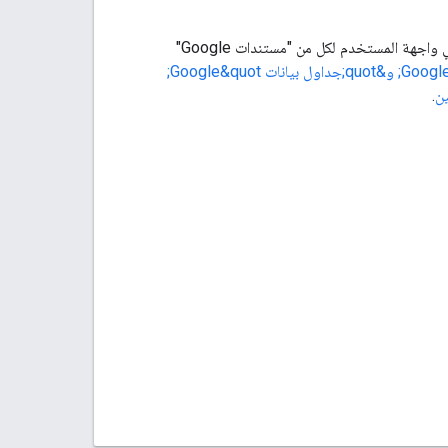
يتم أيضًا التحكّم في النشر التلقائي من خلال مربّع الاختيار "إعادة النشر تلقائيًا عند إجراء تغييرات" في واجهة المستخدم لكل من "مستندات Google"
إتاحة &quot;مستندات Google&quot; و&quot;جداول بيانات Google&quot;
.