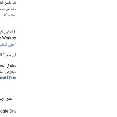
إدارة الملفات والمجلدات
عرض قائمة بنُسخ المل
نظرة عامة
تعديل نسخة من ملف
إنشاء الملفات وإدارتها
تنزيل نسخة معدَّلة
تحميل بيانات الملف
تنزيل الملفات وتصديرها
يوضّح هذا الدليل ك
إدارة النُسخ السابقة من الملفات
ملف Google Workspace. تتيح لك واجهة Google Drive API أيضًا تنزيل النُسخ المعدَّلة. لمزيد من التفاصيل حول مصطلحات المراجعة، اطّلِع على
إدارة العمليات طويلة المدى
نظرة عامة على التغي
إنشاء المجلدات وتعبئتها
نقل الملفات والمجلدات إلى المهملات أو حذفها
للوصول إلى سجلّ ال
البحث عن الملفات والمجلدات
إدارة الأذونات والمشاركة
لتحديد الحقول الم
العمل مع بيانات التطبيقات والملفات
المَعلمة، سيعرض الخ
إدارة التعليقات والردود
و
modifiedTime
إنشاء اختصار إلى ملف Drive
إنشاء ملف اختصار لمحتوى التطبيق
جمع معلومات عن المستخدمين
تحديد المراجع
معالجة التغييرات
العمل باستخدام الأحداث من Drive
يحذف Google Drive تلقائيًا المراجعات القديمة التي لم يعُد المستخدم مهتمًا بها.
الدمج مع واجهة مستخدم Drive