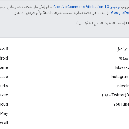
بموجب
ترخيص Creative Commons Attribution 4.0‏
ما لم يُنصّ على خلاف ذلك، ونماذج الر
. إنّ Java هي علامة تجارية مسجَّلة لشركة Oracle و/أو شركائها التابعين.
لتواصل
الإصد
لمدوّنة
roid
rome
Bluesk
ebase
Instagra
tudio
LinkedI
Twitter سابقًا)
avity
Cloud
YouTub
 Play
w all