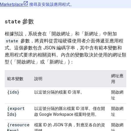
Marketplace
搜尋及安裝該應用程式。
state
參數
根據預設，系統會在「開啟網址」和「新網址」中附加
state
參數，將資料從雲端硬碟使用者介面傳遞至應用程
式。這個參數包含 JSON 編碼字串，其中含有範本變數和
應用程式要求的相關資料。內含的變數取決於使用的網址類
型 (「開啟網址」或「新網址」)：
網址應
範本變數
說明
用
{ids}
以逗號分隔的檔案 ID 清單。
開啟網
址
{export
以逗號分隔的匯出檔案 ID 清單。僅在開
開啟網
Ids}
啟 Google Workspace 檔案時使用。
址
{resource
檔案 ID 的 JSON 字典，對應至各自的資
開啟網
Keys}
源鍵。
址