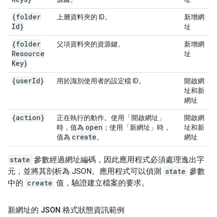
{folder
上層資料夾的 ID。
新增網
Id}
址
{folder
父項資料夾的資源鍵。
新增網
Resource
址
Key}
{user
Id}
用於識別使用者的設定檔 ID。
開啟網
址和新
網址
{action}
正在執行的動作。使用「開啟網址」
開啟網
open
時，值為
；使用「新網址」時，
址和新
create
值為
。
網址
state
參數經過網址編碼，因此應用程式必須處理逸出字
元，並將其剖析為 JSON。應用程式可以偵測
state
參數
中的
create
值，驗證建立檔案的要求。
新網址的 JSON 格式狀態資訊範例