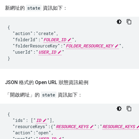
新網址的
state
資訊如下：
{

  "action":"create",

  "folderId":"
FOLDER_ID
",

  "folderResourceKey":"
FOLDER_RESOURCE_KEY
",

  "userId":"
USER_ID
"

JSON 格式的 Open URL 狀態資訊範例
「開啟網址」的
state
資訊如下：
{

  "ids": ["
ID
"],

  "resourceKeys":{"
RESOURCE_KEYS
":"
RESOURCE_KEYS
  "action":"open",

  "userId":"
USER_ID
"
