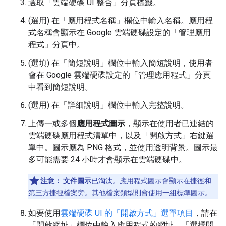
選取「雲端硬碟 UI 整合」
分頁標籤。
(選用) 在「應用程式名稱」
欄位中輸入名稱。應用程
式名稱會顯示在 Google 雲端硬碟設定的「管理應用
程式」分頁中。
(選填) 在「簡短說明」
欄位中輸入簡短說明，使用者
會在 Google 雲端硬碟設定的「管理應用程式」分頁
中看到簡短說明。
(選用) 在「詳細說明」
欄位中輸入完整說明。
上傳一或多個
應用程式圖示
，顯示在使用者已連結的
雲端硬碟應用程式清單中，以及「開啟方式」右鍵選
單中。圖示應為 PNG 格式，並使用透明背景。圖示最
多可能需要 24 小時才會顯示在雲端硬碟中。
注意：
文件圖示
已淘汰。應用程式圖示會顯示在捷徑和
第三方捷徑檔案旁。其他檔案類型則會使用一組標準圖示。
如要使用
雲端硬碟 UI 的「開啟方式」選單項目
，請在
「開啟網址」
欄位中輸入應用程式的網址。「選擇開