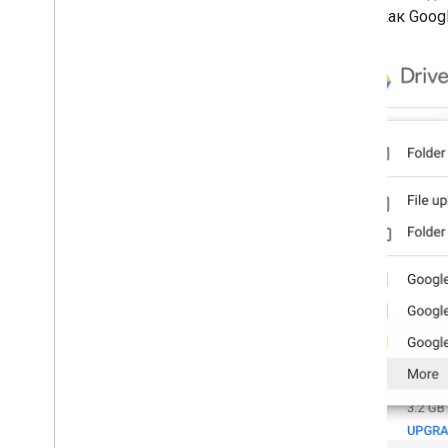
Опубликуйте свое приложение для
такие как Goog
Диска
Переход на Drive API v3
API действий на Диске
Обзор
Модель данных
Делать запросы
Установить клиентскую библиотеку
Миграция с версии 1
Краткое руководство
Устранение неполадок
API ярлыков дисков
Обзор
Жизненный цикл этикетки
Настройка областей и доступ
администратора
Краткое руководство
Создать и опубликовать ярлык