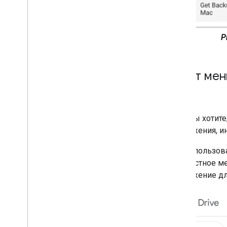
Обновить ярлык
Отключить
,
включить и удалить
ярлыки
Р
Ярлыки поиска
Устранение неполадок
Пункт мен
API выбора Google
Обзор
Интегрируйте Google Picker в веб-
приложения
.
Если вы хотит
Интегрируйте Google Picker в
приложения, и
настольные и мобильные
приложения
.
Когда пользов
Пример кода
контекстное м
приложение дл
Расширьте и автоматизируйте
Дополнения
Apps Script