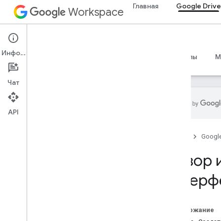
Главная
Google Drive
Workspace
Google Drive
Информация
Обзор
Руководства
Справочные материалы
M
Чат
API
Начать
Главная
Googl
Обзор API Диска
Начало работы с Google
Обзор 
Workspace
Настроить согласие OAuth
интерф
API Диска
Выберите области действия
Содержание
Краткое руководство