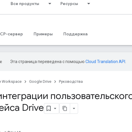
Все продукты
Ресурсы
CP-сервер
Примеры
Поддержка
Эта страница переведена с помощью
Cloud Translation API
.
e Workspace
Google Drive
Руководства
интеграции пользовательског
ейса Drive