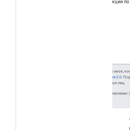
Инструкции по 
Drive»
.
Если не указано иное, к
лицензии Apache 2.0
. По
аффилированных лиц.
Последнее обновление: 2
Полезные ссылки
Google Developer Program