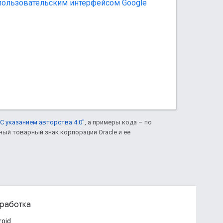
 пользовательским интерфейсом Google
С указанием авторства 4.0"
, а примеры кода – по
нный товарный знак корпорации Oracle и ее
работка
roid