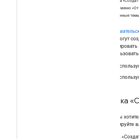
Кнопка «Создать
Управление файлами и папками
Пункт меню «От
Сбор информации о пользователе
Связанные тем
Обработка изменений
Работа с событиями из Drive
Пользовательск
Интеграция с пользовательским
Drive могут со
интерфейсом Диска
интегрировать
Обзор
воспользовать
Настройка интеграции
пользовательского интерфейса
Drive
Использу
Интеграция с кнопкой «Новый»
Использу
интерфейса Drive
Интеграция с контекстным меню
Drive UI «Открыть с помощью»
Интегрируйте виджеты Диска в свое
Кнопка «С
веб-приложение
Интеграция с общими дисками
Если вы хотите
Управление ярлыками
интегрируйте в
Методы и лучшие практики
Устранение неполадок
Кнопка «Созда