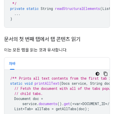
 */
private
static
String
readStructuralElements
(
List<
...
}
문서의 첫 번째 탭에서 탭 콘텐츠 읽기
이는 모든 탭을 읽는 것과 유사합니다.
자바
/** Prints all text contents from the first tab in
static
void
printAllText
(
Docs
service
,
String
docu
// Fetch the document with all of the tabs popul
// child tabs.
Document
doc
=
service
.
documents
().
get
(
<
var>DOCUMENT_ID
<
/
va
List<Tab>
allTabs
=
getAllTabs
(
doc
);