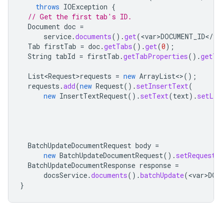
throws
IOException
{
// Get the first tab's ID.
Document
doc
=
service
.
documents
().
get
(
<
var>DOCUMENT_ID
<
/
va
Tab
firstTab
=
doc
.
getTabs
().
get
(
0
);
String
tabId
=
firstTab
.
getTabProperties
().
getTa
List<Request>requests
=
new
ArrayList
<>
();
requests
.
add
(
new
Request
().
setInsertText
(
new
InsertTextRequest
().
setText
(
text
).
setLoc
BatchUpdateDocumentRequest
body
=
new
BatchUpdateDocumentRequest
().
setRequests
BatchUpdateDocumentResponse
response
=
docsService
.
documents
().
batchUpdate
(
<
var>DOC
}