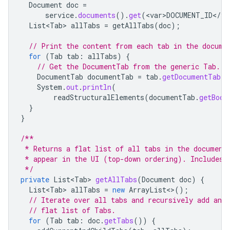
Document
doc
=
service
.
documents
().
get
(
<
var>DOCUMENT_ID
<
/
va
List<Tab>
allTabs
=
getAllTabs
(
doc
);
// Print the content from each tab in the docume
for
(
Tab
tab
:
allTabs
)
{
// Get the DocumentTab from the generic Tab.
DocumentTab
documentTab
=
tab
.
getDocumentTab
()
System
.
out
.
println
(
readStructuralElements
(
documentTab
.
getBody
}
}
/**
 * Returns a flat list of all tabs in the document
 * appear in the UI (top-down ordering). Includes 
 */
private
List<Tab>
getAllTabs
(
Document
doc
)
{
List<Tab>
allTabs
=
new
ArrayList
<>
();
// Iterate over all tabs and recursively add any 
// flat list of Tabs.
for
(
Tab
tab
:
doc
.
getTabs
())
{