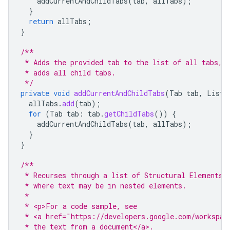
addCurrentAndChildTabs
(
tab
,
allTabs
);
}
return
allTabs
;
}
/**
 * Adds the provided tab to the list of all tabs, 
 * adds all child tabs.
 */
private
void
addCurrentAndChildTabs
(
Tab
tab
,
List<
allTabs
.
add
(
tab
);
for
(
Tab
tab
:
tab
.
getChildTabs
())
{
addCurrentAndChildTabs
(
tab
,
allTabs
);
}
}
/**
 * Recurses through a list of Structural Elements 
 * where text may be in nested elements.
 *
 * <p>For a code sample, see
 * <a href="https://developers.google.com/workspac
 * the text from a document</a>.