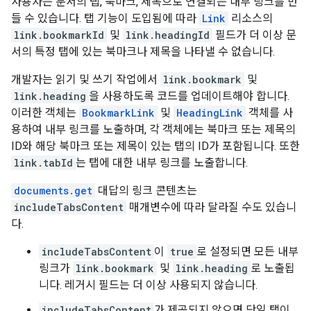
사용자는 문서의 탭, 북마크, 제목으로 연결되는 내부 링크를 만
들 수 있습니다. 탭 기능이 도입됨에 따라
Link
리소스의
link.bookmarkId
및
link.headingId
필드가 더 이상 문
서의 특정 탭에 있는 북마크나 제목을 나타낼 수 없습니다.
개발자는 읽기 및 쓰기 작업에서
link.bookmark
및
link.heading
을 사용하도록 코드를 업데이트해야 합니다.
이러한 객체는
BookmarkLink
및
HeadingLink
객체를 사
용하여 내부 링크를 노출하며, 각 객체에는 북마크 또는 제목의
ID와 해당 북마크 또는 제목이 있는 탭의 ID가 포함됩니다. 또한
link.tabId
는 탭에 대한 내부 링크를 노출합니다.
documents.get
대답의 링크 콘텐츠는
includeTabsContent
매개변수에 따라 달라질 수도 있습니
다.
includeTabsContent
이
true
로 설정되면 모든 내부
링크가
link.bookmark
및
link.heading
로 노출됩
니다. 레거시 필드는 더 이상 사용되지 않습니다.
includeTabsContent
가 제공되지 않으면 단일 탭이