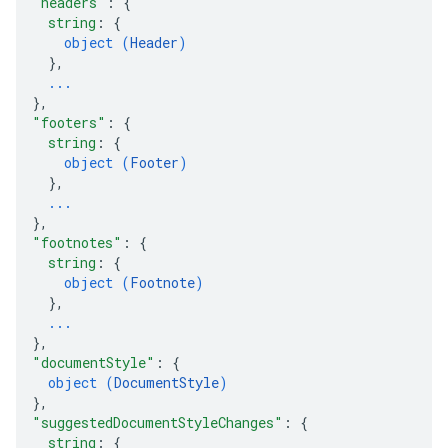
"headers"
: 
{
string
: 
{
object (
Header
)
}
,
...
}
,
"footers"
: 
{
string
: 
{
object (
Footer
)
}
,
...
}
,
"footnotes"
: 
{
string
: 
{
object (
Footnote
)
}
,
...
}
,
"documentStyle"
: 
{
object (
DocumentStyle
)
}
,
"suggestedDocumentStyleChanges"
: 
{
string
: 
{