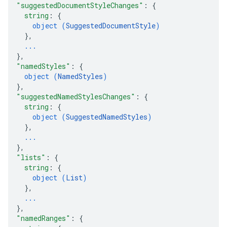
"suggestedDocumentStyleChanges"
: 
{
string
: 
{
object (
SuggestedDocumentStyle
)
}
,
...
}
,
"namedStyles"
: 
{
object (
NamedStyles
)
}
,
"suggestedNamedStylesChanges"
: 
{
string
: 
{
object (
SuggestedNamedStyles
)
}
,
...
}
,
"lists"
: 
{
string
: 
{
object (
List
)
}
,
...
}
,
"namedRanges"
: 
{