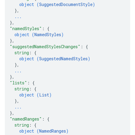
object (
SuggestedDocumentStyle
)
}
,
...
}
,
"namedStyles"
: 
{
object (
NamedStyles
)
}
,
"suggestedNamedStylesChanges"
: 
{
string
: 
{
object (
SuggestedNamedStyles
)
}
,
...
}
,
"lists"
: 
{
string
: 
{
object (
List
)
}
,
...
}
,
"namedRanges"
: 
{
string
: 
{
object (
NamedRanges
)