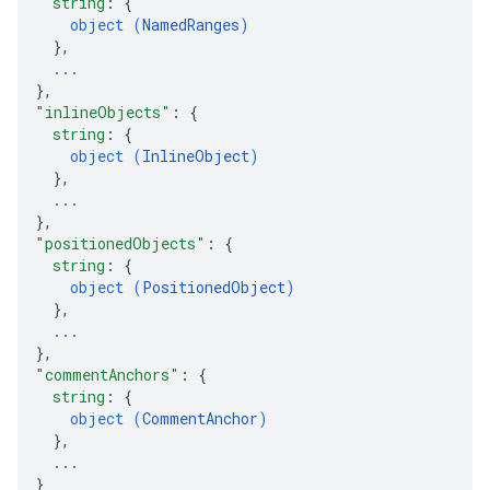
string
: 
{
object (
NamedRanges
)
}
,
...
}
,
"inlineObjects"
: 
{
string
: 
{
object (
InlineObject
)
}
,
...
}
,
"positionedObjects"
: 
{
string
: 
{
object (
PositionedObject
)
}
,
...
}
,
"commentAnchors"
: 
{
string
: 
{
object (
CommentAnchor
)
}
,
...
}