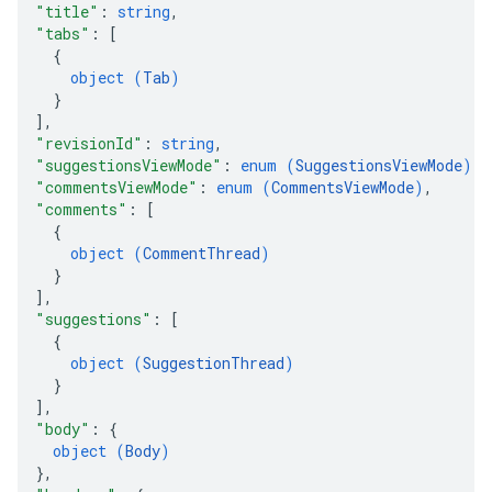
"title"
: 
string
,
"tabs"
: 
[
{
object (
Tab
)
}
]
,
"revisionId"
: 
string
,
"suggestionsViewMode"
: 
enum (
SuggestionsViewMode
)
,
"commentsViewMode"
: 
enum (
CommentsViewMode
)
,
"comments"
: 
[
{
object (
CommentThread
)
}
]
,
"suggestions"
: 
[
{
object (
SuggestionThread
)
}
]
,
"body"
: 
{
object (
Body
)
}
,