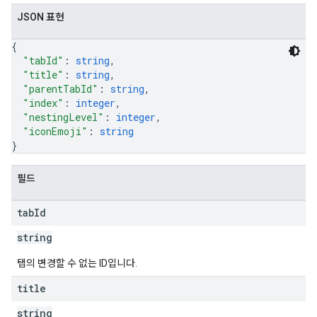
JSON 표현
{
"tabId"
: 
string
,
"title"
: 
string
,
"parentTabId"
: 
string
,
"index"
: 
integer
,
"nestingLevel"
: 
integer
,
"iconEmoji"
: 
string
}
필드
tab
Id
string
탭의 변경할 수 없는 ID입니다.
title
string