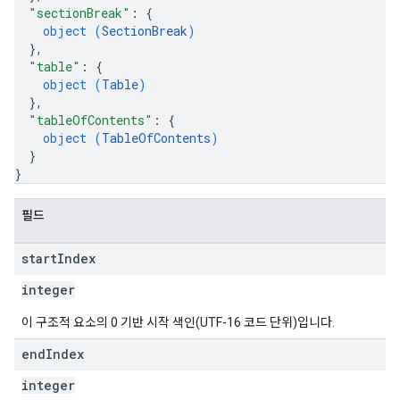
"sectionBreak"
: 
{
object (
SectionBreak
)
}
,
"table"
: 
{
object (
Table
)
}
,
"tableOfContents"
: 
{
object (
TableOfContents
)
}
}
필드
start
Index
integer
이 구조적 요소의 0 기반 시작 색인(UTF-16 코드 단위)입니다.
end
Index
integer