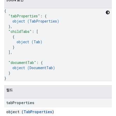
JSON 표현
{
"tabProperties"
: 
{
object (
TabProperties
)
}
,
"childTabs"
: 
[
{
object (
Tab
)
}
]
,
"documentTab"
: 
{
object (
DocumentTab
)
}
}
필드
tab
Properties
object (
TabProperties
)