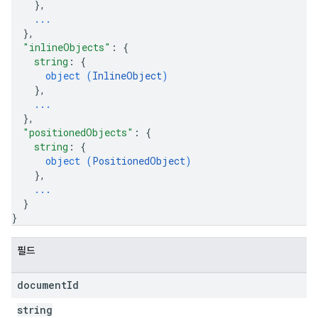
}
,
...
}
,
"inlineObjects"
: 
{
string
: 
{
object (
InlineObject
)
}
,
...
}
,
"positionedObjects"
: 
{
string
: 
{
object (
PositionedObject
)
}
,
...
}
}
필드
document
Id
string