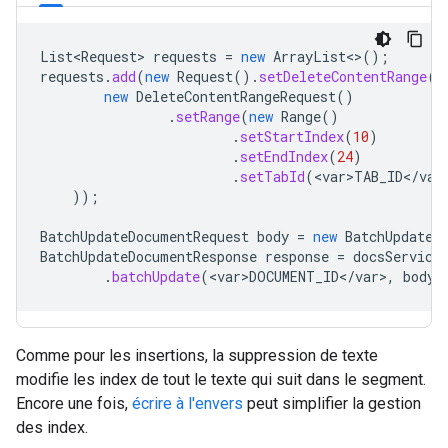
List<Request>
requests
=
new
ArrayList
<>
();
requests
.
add
(
new
Request
().
setDeleteContentRange
(
new
DeleteContentRangeRequest
()
.
setRange
(
new
Range
()
.
setStartIndex
(
10
)
.
setEndIndex
(
24
)
.
setTabId
(
<
var>TAB_ID
<
/
var
));
BatchUpdateDocumentRequest
body
=
new
BatchUpdateD
BatchUpdateDocumentResponse
response
=
docsService
.
batchUpdate
(
<
var>DOCUMENT_ID
<
/
var
>
,
body
)
Comme pour les insertions, la suppression de texte
modifie les index de tout le texte qui suit dans le segment.
Encore une fois,
écrire à l'envers
peut simplifier la gestion
des index.