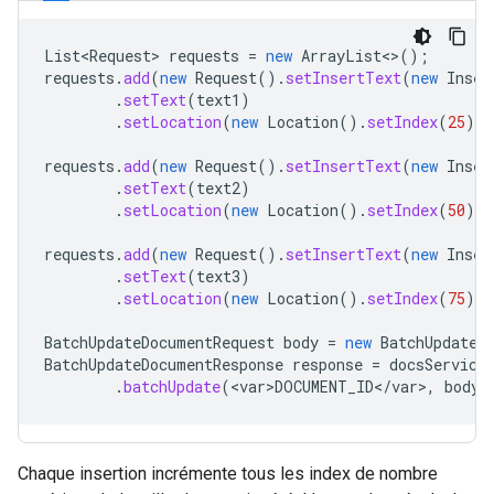
List<Request>
requests
=
new
ArrayList
<>
();
requests
.
add
(
new
Request
().
setInsertText
(
new
Inser
.
setText
(
text1
)
.
setLocation
(
new
Location
().
setIndex
(
25
).
s
requests
.
add
(
new
Request
().
setInsertText
(
new
Inser
.
setText
(
text2
)
.
setLocation
(
new
Location
().
setIndex
(
50
).
s
requests
.
add
(
new
Request
().
setInsertText
(
new
Inser
.
setText
(
text3
)
.
setLocation
(
new
Location
().
setIndex
(
75
).
s
BatchUpdateDocumentRequest
body
=
new
BatchUpdateD
BatchUpdateDocumentResponse
response
=
docsService
.
batchUpdate
(
<
var>DOCUMENT_ID
<
/
var
>
,
body
)
Chaque insertion incrémente tous les index de nombre