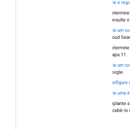
Crie e reg
Determine 
consulte 
Crie um co
Cloud Sear
Determine
etapa 11.
Crie um co
Google.
Configure 
Crie uma i
Implante s
recebê-lo 