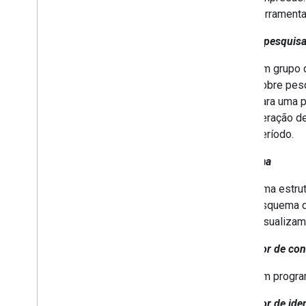
ferramenta
App de pesquis
Um grupo d
sobre pesq
para uma p
geração de
período.
Esquema
Uma estrut
esquema de
visualizam
Conector de co
Um program
Conector de ide