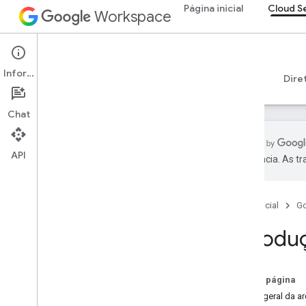
Página inicial
Cloud S
Workspace
Cloud Search
Informações
Visão geral
Guias
Referência
Suporte
Dire
Chat
API
preferência. As t
Introdução ao Google Cloud Search
Começar
Página inicial
G
Criar e registrar um esquema
Criar conectores
Introdu
Implantar conectores
Outros tópicos sobre o conector
Criar interfaces de pesquisa
Nesta página
Otimizar a experiência de pesquisa
Visão geral da ar