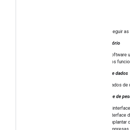
Veja a seguir as
Repositório
Software 
dos funcio
Fonte de dados
Dados de u
Interface de pe
A interfac
interface 
implantar 
empresas. 