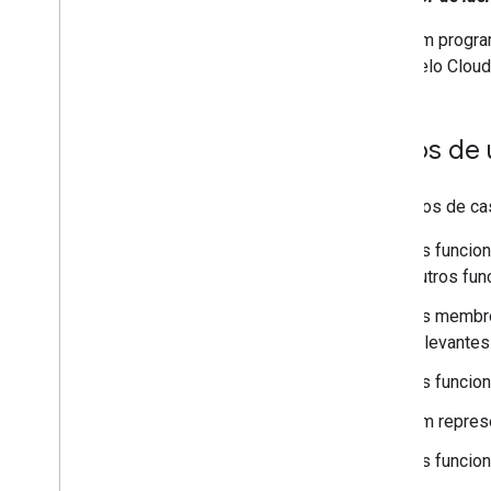
Um program
pelo Cloud
Casos de 
Exemplos de cas
Os funcion
outros fun
Os membro
relevantes
Os funcion
Um represe
Os funcion