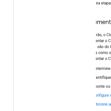
A primeira etapa
Implement
Por padrão, o C
implementar o C
que não são do 
arquivos como o
implementar o C
Determine 
Identifiqu
Aponte os 
Configure 
Adicione 