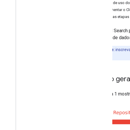
Monitoramento e segurança
Casos de uso do
Problemas conhecidos
Implementar o C
Exemplos
Próximas etapas
O Cloud Search 
bancos de dados
Importante:
inscreva
Search
.
Visão gera
A Figura 1 most