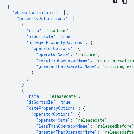
{
"objectDefinitions"
:
[{
"propertyDefinitions"
:
[
{
"name"
:
"runtime"
,
"isSortable"
:
true
,
"integerPropertyOptions"
:
{
"operatorOptions"
:
{
"operatorName"
:
"runtime"
,
"lessThanOperatorName"
:
"runtimelesstha
"greaterThanOperatorName"
:
"runtimegreat
}
}
},
{
"name"
:
"releasedate"
,
"isSortable"
:
true
,
"datePropertyOptions"
:
{
"operatorOptions"
:
{
"operatorName"
:
"releasedate"
,
"lessThanOperatorName"
:
"releasedbefore"
"greaterThanOperatorName"
:
"releasedafte