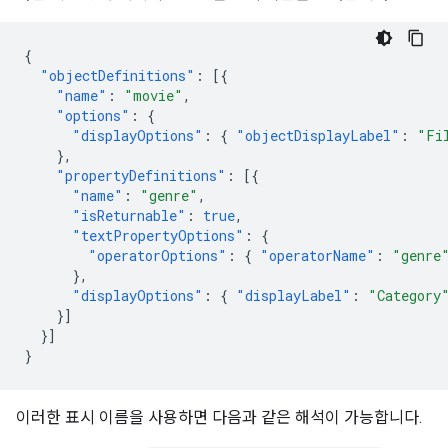
{
"objectDefinitions"
:
[{
"name"
:
"movie"
,
"options"
:
{
"displayOptions"
:
{
"objectDisplayLabel"
:
"Fi
},
"propertyDefinitions"
:
[{
"name"
:
"genre"
,
"isReturnable"
:
true
,
"textPropertyOptions"
:
{
"operatorOptions"
:
{
"operatorName"
:
"genre
},
"displayOptions"
:
{
"displayLabel"
:
"Category
}]
}]
}
이러한 표시 이름을 사용하면 다음과 같은 해석이 가능합니다.