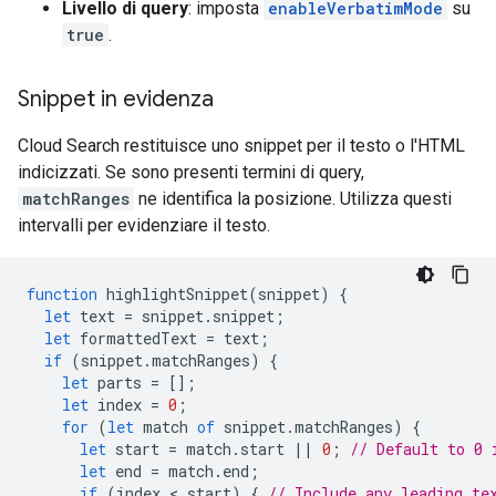
Livello di query
: imposta
enableVerbatimMode
su
true
.
Snippet in evidenza
Cloud Search restituisce uno snippet per il testo o l'HTML
indicizzati. Se sono presenti termini di query,
matchRanges
ne identifica la posizione. Utilizza questi
intervalli per evidenziare il testo.
function
highlightSnippet
(
snippet
)
{
let
text
=
snippet
.
snippet
;
let
formattedText
=
text
;
if
(
snippet
.
matchRanges
)
{
let
parts
=
[];
let
index
=
0
;
for
(
let
match
of
snippet
.
matchRanges
)
{
let
start
=
match
.
start
||
0
;
// Default to 0 
let
end
=
match
.
end
;
if
(
index
 < 
start
)
{
// Include any leading te