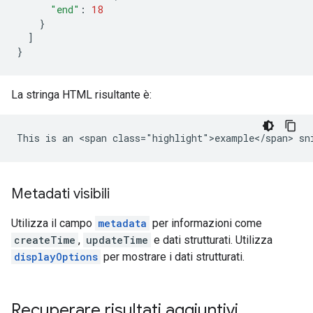
"end"
:
18
}
]
}
La stringa HTML risultante è:
Metadati visibili
Utilizza il campo
metadata
per informazioni come
createTime
,
updateTime
e dati strutturati. Utilizza
displayOptions
per mostrare i dati strutturati.
Recuperare risultati aggiuntivi