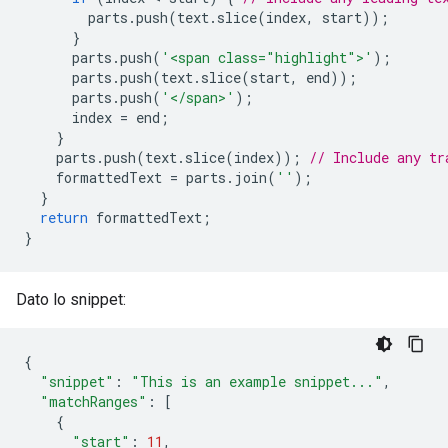
parts
.
push
(
text
.
slice
(
index
,
start
));
}
parts
.
push
(
'<span class="highlight">'
);
parts
.
push
(
text
.
slice
(
start
,
end
));
parts
.
push
(
'</span>'
);
index
=
end
;
}
parts
.
push
(
text
.
slice
(
index
));
// Include any tr
formattedText
=
parts
.
join
(
''
);
}
return
formattedText
;
}
Dato lo snippet:
{
"snippet"
:
"This is an example snippet..."
,
"matchRanges"
:
[
{
"start"
:
11
,